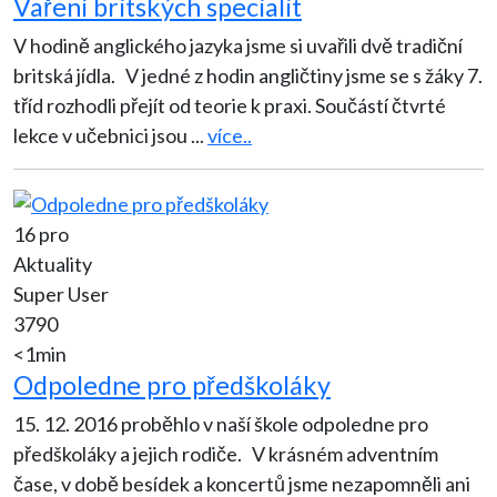
Vaření britských specialit
V hodině anglického jazyka jsme si uvařili dvě tradiční
britská jídla. V jedné z hodin angličtiny jsme se s žáky 7.
tříd rozhodli přejít od teorie k praxi. Součástí čtvrté
lekce v učebnici jsou
...
více..
16 pro
Aktuality
Super User
3790
<1min
Odpoledne pro předškoláky
15. 12. 2016 proběhlo v naší škole odpoledne pro
předškoláky a jejich rodiče. V krásném adventním
čase, v době besídek a koncertů jsme nezapomněli ani