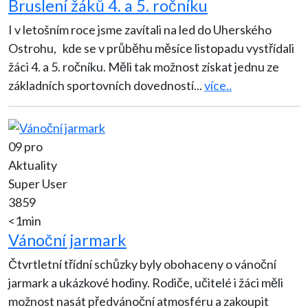
Bruslení žáků 4. a 5. ročníku
I v letošním roce jsme zavítali na led do Uherského
Ostrohu, kde se v průběhu měsíce listopadu vystřídali
žáci 4. a 5. ročníku. Měli tak možnost získat jednu ze
základních sportovních dovedností
...
více..
09 pro
Aktuality
Super User
3859
<1min
Vánoční jarmark
Čtvrtletní třídní schůzky byly obohaceny o vánoční
jarmark a ukázkové hodiny. Rodiče, učitelé i žáci měli
možnost nasát předvánoční atmosféru a zakoupit