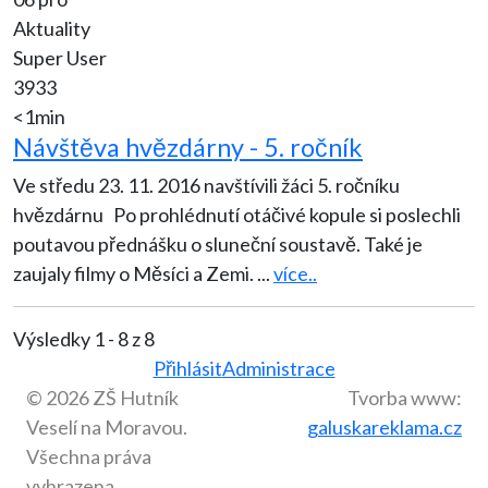
Aktuality
Super User
3933
<1min
Návštěva hvězdárny - 5. ročník
Ve středu 23. 11. 2016 navštívili žáci 5. ročníku
hvězdárnu Po prohlédnutí otáčivé kopule si poslechli
poutavou přednášku o sluneční soustavě. Také je
zaujaly filmy o Měsíci a Zemi.
...
více..
Výsledky 1 - 8 z 8
Přihlásit
Administrace
© 2026 ZŠ Hutník
Tvorba www:
Veselí na Moravou.
galuskareklama.cz
Všechna práva
vyhrazena.