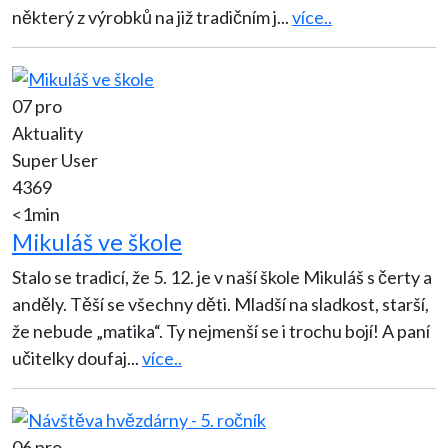
některý z výrobků na již tradičním j
...
více..
07 pro
Aktuality
Super User
4369
<1min
Mikuláš ve škole
Stalo se tradicí, že 5. 12. je v naší škole Mikuláš s čerty a
anděly. Těší se všechny děti. Mladší na sladkost, starší,
že nebude „matika“. Ty nejmenší se i trochu bojí! A paní
učitelky doufaj
...
více..
06 pro