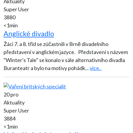
Aktuality
Super User
3880
<1min
Anglické divadlo
Žáci 7. a 8. tříd se zúčastnili v Brně divadelního
představení v anglickém jazyce. Představení s názvem
"Winter's Tale" se konalo v sále alternativního divadla
Buranteatr a bylo na motivy pohádk
...
více..
20 pro
Aktuality
Super User
3884
<1min