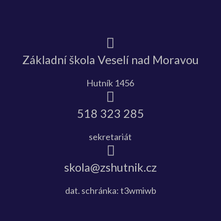
Základní škola Veselí nad Moravou
Hutník 1456
518 323 285
sekretariát
skola@zshutnik.cz
dat. schránka: t3wmiwb