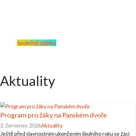
kde se každý žák rozvíjí podle
svých možností a kde si žáci
navzájem pomáhají
Společné zážitky
Aktuality
Program pro žáky na Panském dvoře
2. červenec 2026
Aktuality
Ještě před slavnostním ukončením školního roku se žáci