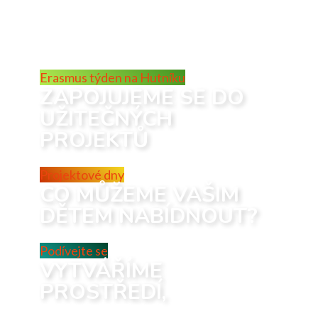
zajímavé osobnosti, které mohou
předávat své životní zkušenosti.
Erasmus týden na Hutníku
ZAPOJUJEME SE DO
UŽITEČNÝCH
PROJEKTŮ
Projektové dny
CO MŮŽEME VAŠIM
DĚTEM NABÍDNOUT?
Podívejte se
VYTVÁŘÍME
PROSTŘEDÍ,