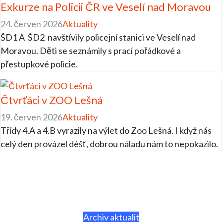
Exkurze na Policii ČR ve Veselí nad Moravou
24. červen 2026
Aktuality
ŠD1 A ŠD2 navštívily policejní stanici ve Veselí nad
Moravou. Děti se seznámily s prací pořádkové a
přestupkové policie.
Čtvrťáci v ZOO Lešná
19. červen 2026
Aktuality
Třídy 4.A a 4.B vyrazily na výlet do Zoo Lešná. I když nás
celý den provázel déšť, dobrou náladu nám to nepokazilo.
Archiv aktualit