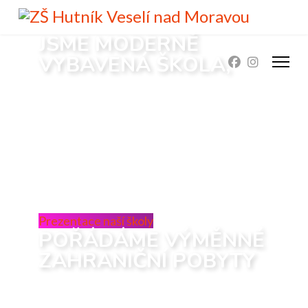
JSME MODERNĚ
VYBAVENÁ ŠKOLA,
ale neomezujeme se při vzdělávání
a výchově pouze na školní areál.
Organizujeme exkurze a výlety,
navštěvujeme kulturní akce.
Prezentace naší školy
POŘÁDÁME VÝMĚNNÉ
ZAHRANIČNÍ POBYTY
žáků a také zveme do školy