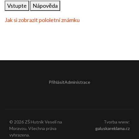
Vstupte
Nápověda
Jak si zobrazit pololetní známku
Přihlásit
Administrace
© 2026 ZŠ Hutník Veselí na
Tvorba www:
Moravou. Všechna práva
galuskareklama.cz
vyhrazena.