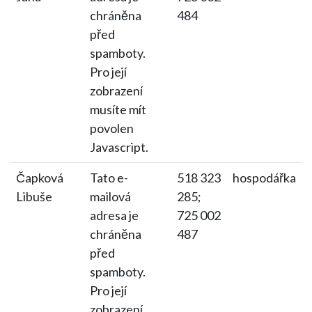
chráněna
484
před
spamboty.
Pro její
zobrazení
musíte mít
povolen
Javascript.
Čapková
Tato e-
518 323
hospodářka
Libuše
mailová
285;
adresa je
725 002
chráněna
487
před
spamboty.
Pro její
zobrazení