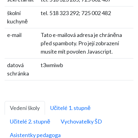
školní
tel. 518 323 292; 725 002 482
kuchyně
e-mail
Tato e-mailová adresa je chráněna
před spamboty. Pro její zobrazení
musíte mít povolen Javascript.
datová
t3wmiwb
schránka
Vedení školy
Učitelé 1. stupně
Učitelé 2. stupně
Vychovatelky ŠD
Asistentky pedagoga