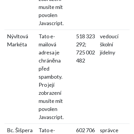
musíte mít
povolen
Javascript.
Nývltová
Tato e-
518 323
vedoucí
Markéta
mailová
292;
školní
adresa je
725 002
jídelny
chráněna
482
před
spamboty.
Pro její
zobrazení
musíte mít
povolen
Javascript.
Bc. Šišpera
Tato e-
602 706
správce