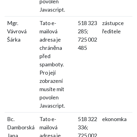
povolen
Javascript.
Mgr.
Tato e-
518 323
zástupce
Vávrová
mailová
285;
ředitele
Šárka
adresa je
725 002
chráněna
485
před
spamboty.
Pro její
zobrazení
musíte mít
povolen
Javascript.
Bc.
Tato e-
518 322
ekonomka
Damborská
mailová
336;
Jana
adresa je
725 002