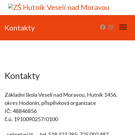
Kontakty
Kontakty
Základní škola Veselí nad Moravou, Hutník 1456,
okres Hodonín, příspěvková organizace
IČ: 48846856
č.ú. 1910090257/0100
sekretariát
tel. 518 323 285; 725 002 487