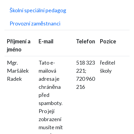
Školní speciální pedagog
Provozní zaměstnanci
Příjmení a
E-mail
Telefon
Pozice
jméno
Mgr.
Tato e-
518 323
ředitel
Maršálek
mailová
221;
školy
Radek
adresa je
720 960
chráněna
216
před
spamboty.
Pro její
zobrazení
musíte mít