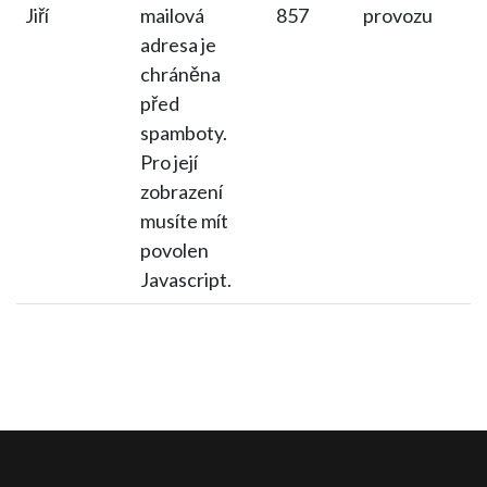
Jiří
mailová
857
provozu
adresa je
chráněna
před
spamboty.
Pro její
zobrazení
musíte mít
povolen
Javascript.