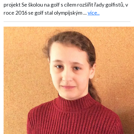
projekt Se školou na golf s cílem rozšířit řady golfistů, v
roce 2016 se golf stal olympijským
...
více..