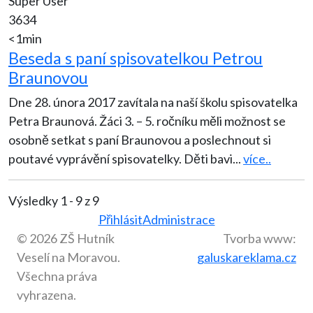
Super User
3634
<1min
Beseda s paní spisovatelkou Petrou
Braunovou
Dne 28. února 2017 zavítala na naší školu spisovatelka
Petra Braunová. Žáci 3. – 5. ročníku měli možnost se
osobně setkat s paní Braunovou a poslechnout si
poutavé vyprávění spisovatelky. Děti bavi
...
více..
Výsledky 1 - 9 z 9
Přihlásit
Administrace
© 2026 ZŠ Hutník
Tvorba www:
Veselí na Moravou.
galuskareklama.cz
Všechna práva
vyhrazena.