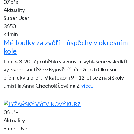
07 bře
Aktuality
Super User
3650
<1min
Mé toulky za zvěří – úspěchy v okresním
kole
Dne 4.3. 2017 proběhlo slavnostní vyhlášení výsledků
výtvarné soutěže v Kyjově při příležitosti Okresní
přehlídky trofejí. V kategorii 9 – 12 let se z naší školy
umístila Anna Chocholáčová na 2.
více..
06 bře
Aktuality
Super User