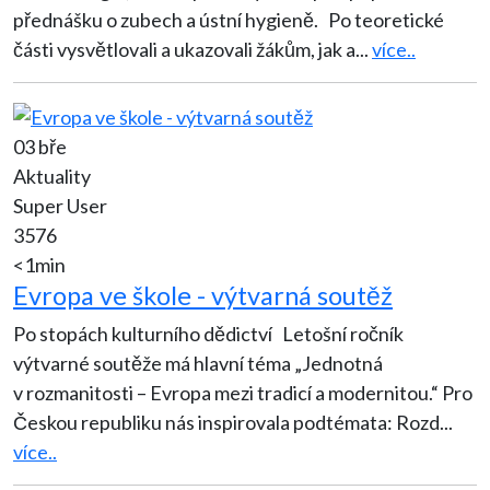
přednášku o zubech a ústní hygieně. Po teoretické
části vysvětlovali a ukazovali žákům, jak a
...
více..
03 bře
Aktuality
Super User
3576
<1min
Evropa ve škole - výtvarná soutěž
Po stopách kulturního dědictví Letošní ročník
výtvarné soutěže má hlavní téma „Jednotná
v rozmanitosti – Evropa mezi tradicí a modernitou.“ Pro
Českou republiku nás inspirovala podtémata: Rozd
...
více..