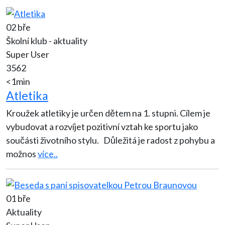
02 bře
Školní klub - aktuality
Super User
3562
<1min
Atletika
Kroužek atletiky je určen dětem na 1. stupni. Cílem je
vybudovat a rozvíjet pozitivní vztah ke sportu jako
součásti životního stylu. Důležitá je radost z pohybu a
možnos
více..
01 bře
Aktuality