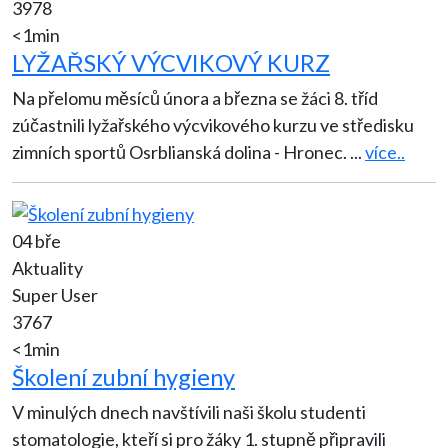
3978
<1min
LYŽAŘSKÝ VÝCVIKOVÝ KURZ
Na přelomu měsíců února a března se žáci 8. tříd
zúčastnili lyžařského výcvikového kurzu ve středisku
zimních sportů Osrblianská dolina - Hronec.
...
více..
04 bře
Aktuality
Super User
3767
<1min
Školení zubní hygieny
V minulých dnech navštívili naši školu studenti
stomatologie, kteří si pro žáky 1. stupně připravili