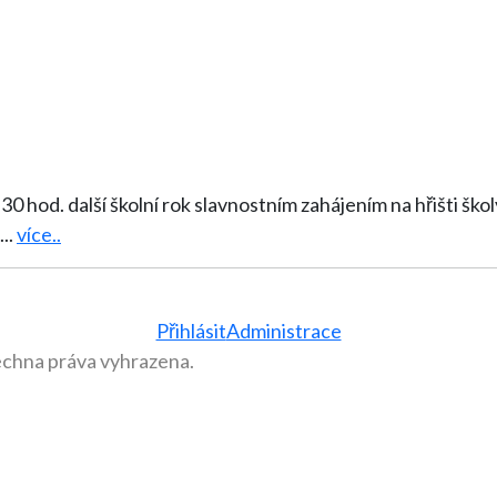
školní rok slavnostním zahájením na hřišti školy. Žáky, rodiče i pedagogické pracovn
...
více..
Přihlásit
Administrace
echna práva vyhrazena.