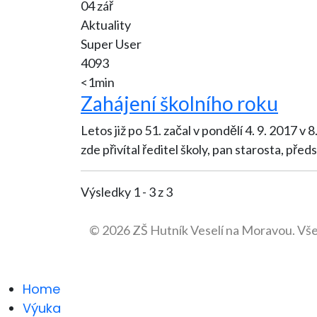
04 zář
Aktuality
Super User
4093
<1min
Zahájení školního roku
Letos již po 51. začal v pondělí 4. 9. 2017 v 8.30 hod. další 
zde přivítal ředitel školy, pan starosta, předs
Výsledky 1 - 3 z 3
© 2026 ZŠ Hutník Veselí na Moravou. Vš
Home
Výuka