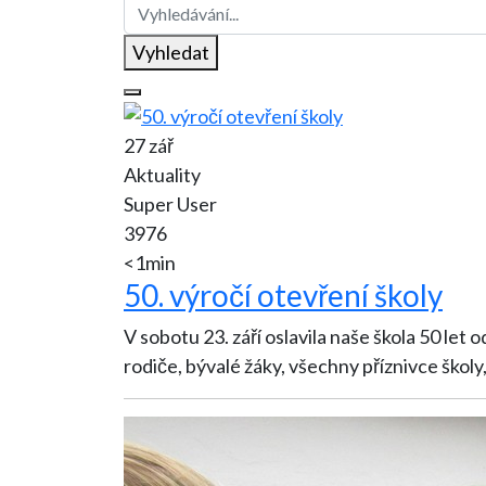
Vyhledat
27 zář
Aktuality
Super User
3976
<1min
50. výročí otevření školy
V sobotu 23. září oslavila naše škola 50 let od svého vzniku. Připraven byl program pro hosty z řad veřej
rodiče, bývalé žáky, všechny příznivce školy,