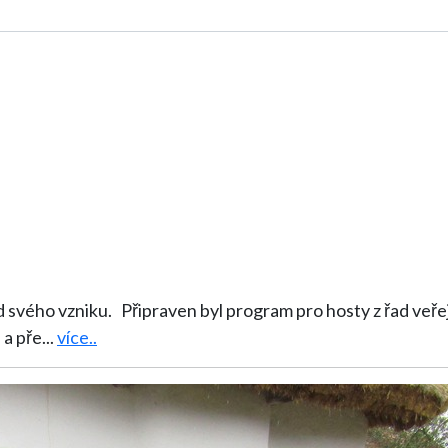
nosti, současné a bývalé zaměstnance,
 a pře
...
více..