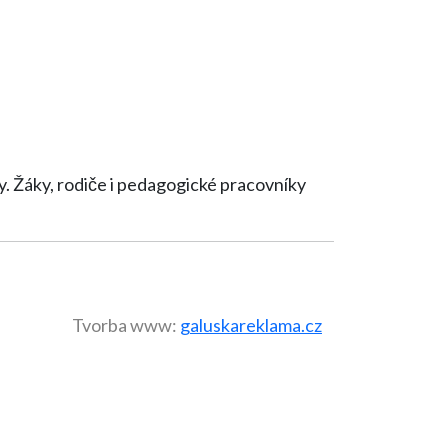
íky
Tvorba www:
galuskareklama.cz