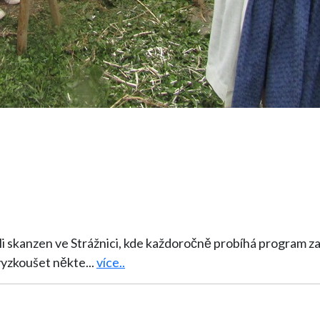
ívili skanzen ve Strážnici, kde každoročně probíhá program 
. Děti si mohly vyzkoušet někte
...
více..