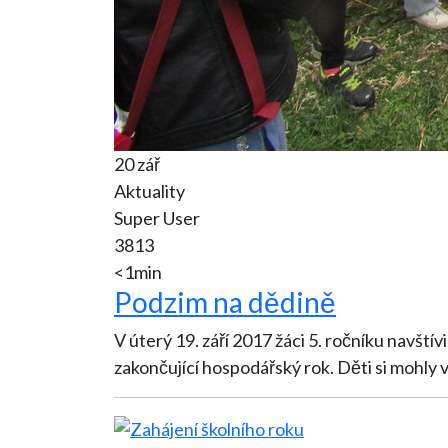
20 zář
Aktuality
Super User
3813
<1min
Podzim na dědině
V úterý 19. září 2017 žáci 5. ročníku navšt
zakončující hospodářský rok