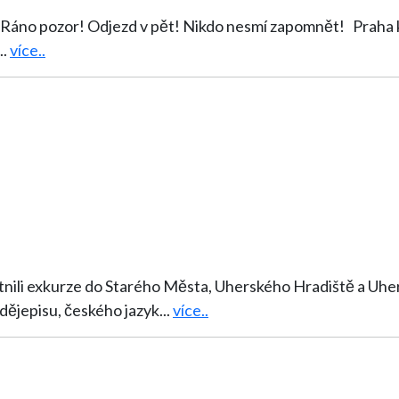
d v pět! Nikdo nesmí zapomnět! Praha krásná, všechny vítá, nebezpečí různá
..
více..
exkurze do Starého Města, Uherského Hradiště a Uherského Brodu. N
dějepisu, českého jazyk
...
více..