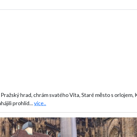
í: Pražský hrad, chrám svatého Víta, Staré město s orlojem,
sme zahájili prohlíd
...
více..