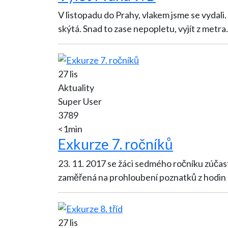
V listopadu do Prahy, vlakem jsme se vydali. Ráno pozor! Odjez
skýtá. Snad to zase nepopletu, vyjít z metra
.
27 lis
Aktuality
Super User
3789
<1min
Exkurze 7. ročníků
23. 11. 2017 se žáci sedmého ročníku zúčastnili 
zaměřená na prohloubení poznatků z hodin 
27 lis