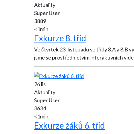
Aktuality
Super User
3889
<1min
Exkurze 8. tříd
Ve čtvrtek 23. listopadu se třídy 8.A a 8.B vydaly na exkurzi do Brna a okolí. Prvn
jsme se prostřednictvím interaktivních vide
26 lis
Aktuality
Super User
3634
<1min
Exkurze žáků 6. tříd