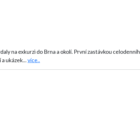
í zastávkou celodenního výletu byl památník Mohyla míru, kde
í a ukázek
...
více..