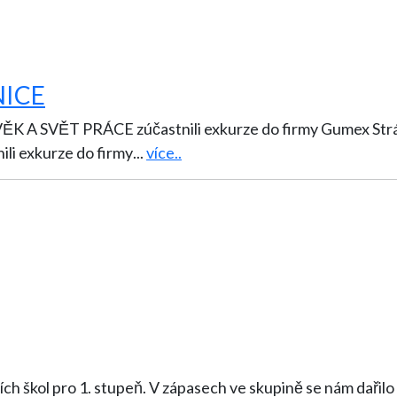
NICE
PRÁCE zúčastnili exkurze do firmy Gumex Strážnice. Žáci 8. tříd se v rá
i exkurze do firmy
...
více..
nám dařilo střídavě úspěšně a tak jsme po dvou