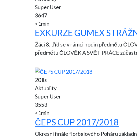
Super User
3647
<1min
EXKURZE GUMEX STRÁŽ
Žáci 8. tříd se v rámci hodin předmětu ČLOVĚK A SVĚT 
předmětu ČLOVĚK A SVĚT PRÁCE zúčastnil
20 lis
Aktuality
Super User
3553
<1min
ČEPS CUP 2017/2018
Okresní finále florbalového Poháru základních škol pro 1. stupeň. V zápasech ve skupině se 