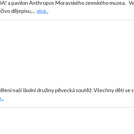
hropos Moravského zemského muzea. Ve čtvrtek 23. listopadu vyrazili žáci 6.
učivo dějepisu,
...
více..
vecká soutěž. Všechny děti se snažily uspět co nejlépe, slavíčků se
..