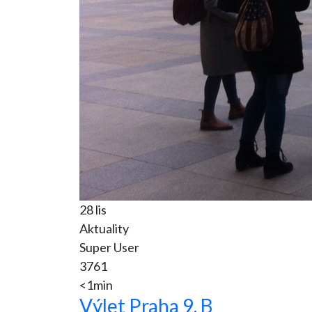
28 lis
Aktuality
Super User
3761
<1min
Výlet Praha 9. B