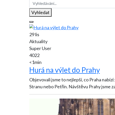
Vyhledat
29 lis
Aktuality
Super User
4022
<1min
Hurá na výlet do Prahy
Objevovali jsme to nejlepší, co Praha nabíz
Stranu nebo Petřín. Návštěvu Prahy j