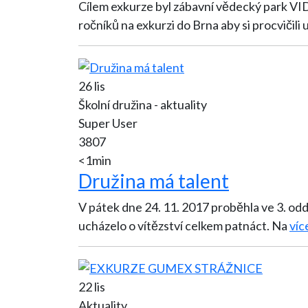
Cílem exkurze byl zábavní vědecký park VIDA! a pavilon Ant
ročníků na exkurzi do Brna aby si procvičili 
26 lis
Školní družina - aktuality
Super User
3807
<1min
Družina má talent
V pátek dne 24. 11. 2017 proběhla ve 3. oddělení naší školní družiny pě
ucházelo o vítězství celkem patnáct. Na
více
22 lis
Aktuality