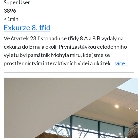
Super User
3896
<1min
Exkurze 8. tříd
Ve čtvrtek 23. listopadu se třídy 8.A a 8.B vydaly na
exkurzi do Brna a okolí. První zastávkou celodenního
výletu byl památník Mohyla míru, kde jsme se
prostřednictvím interaktivních videí a ukázek
...
více..