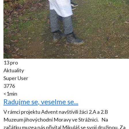
13 pro
Aktuality
Super User
3776
<1min
Radujme se, veselme se...
V rámci projektu Advent navštívili žáci 2.A a 2.B
Muzeum jihovýchodní Moravy ve Strážnici. Na
začátku muzea nás přivítal Mikuláš se svojí družinou. Za