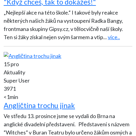
"Když chceš, tak to dokážeš!"
„Nejlepší akce na této škole.“ I takové byly reakce
některých našich žáků na vystoupení Radka Bangy,
frontmana skupiny Gipsy.cz, v tělocvičně naší školy.
Ten si žáky získal nejen svým šarmem a vtip
...
více..
15 pro
Aktuality
Super User
3971
<1min
Angličtina trochu jinak
Ve středu 13. prosince jsme se vydali do Brna na
anglické divadelní představení. Představení s názvem
“Witches” v Buran Teatru bylo určeno žákům osmých a