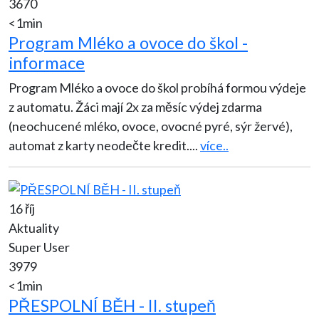
3670
<1min
Program Mléko a ovoce do škol -
informace
Program Mléko a ovoce do škol probíhá formou výdeje
z automatu. Žáci mají 2x za měsíc výdej zdarma
(neochucené mléko, ovoce, ovocné pyré, sýr žervé),
automat z karty neodečte kredit.
...
více..
16 říj
Aktuality
Super User
3979
<1min
PŘESPOLNÍ BĚH - II. stupeň