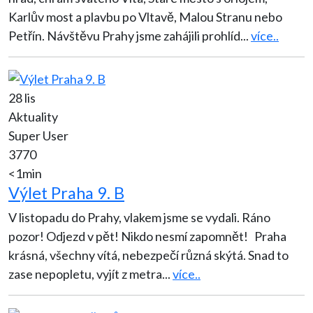
Karlův most a plavbu po Vltavě, Malou Stranu nebo
Petřín. Návštěvu Prahy jsme zahájili prohlíd
...
více..
28 lis
Aktuality
Super User
3770
<1min
Výlet Praha 9. B
V listopadu do Prahy, vlakem jsme se vydali. Ráno
pozor! Odjezd v pět! Nikdo nesmí zapomnět! Praha
krásná, všechny vítá, nebezpečí různá skýtá. Snad to
zase nepopletu, vyjít z metra
...
více..