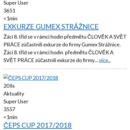
Super User
3651
<1min
EXKURZE GUMEX STRÁŽNICE
Žáci 8. tříd se v rámci hodin předmětu ČLOVĚK A SVĚT
PRÁCE zúčastnili exkurze do firmy Gumex Strážnice.
Žáci 8. tříd se v rámci hodin předmětu ČLOVĚK A
SVĚT PRÁCE zúčastnili exkurze do firmy
...
více..
20 lis
Aktuality
Super User
3557
<1min
ČEPS CUP 2017/2018