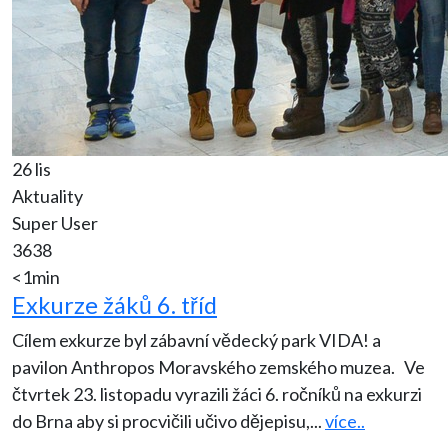
26 lis
Aktuality
Super User
3638
<1min
Exkurze žáků 6. tříd
Cílem exkurze byl zábavní vědecký park VIDA! a
pavilon Anthropos Moravského zemského muzea. Ve
čtvrtek 23. listopadu vyrazili žáci 6. ročníků na exkurzi
do Brna aby si procvičili učivo dějepisu,
...
více..