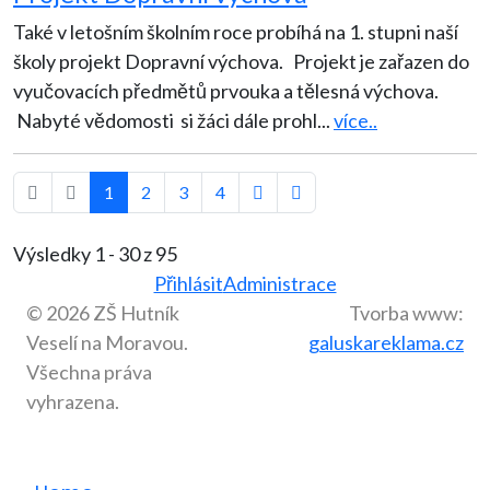
Také v letošním školním roce probíhá na 1. stupni naší
školy projekt Dopravní výchova. Projekt je zařazen do
vyučovacích předmětů prvouka a tělesná výchova.
Nabyté vědomosti si žáci dále prohl
...
více..
1
2
3
4
Výsledky 1 - 30 z 95
Přihlásit
Administrace
© 2026 ZŠ Hutník
Tvorba www:
Veselí na Moravou.
galuskareklama.cz
Všechna práva
vyhrazena.