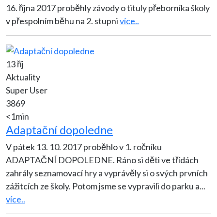
16. října 2017 proběhly závody o tituly přeborníka školy
v přespolním běhu na 2. stupni
více..
13 říj
Aktuality
Super User
3869
<1min
Adaptační dopoledne
V pátek 13. 10. 2017 proběhlo v 1. ročníku
ADAPTAČNÍ DOPOLEDNE. Ráno si děti ve třídách
zahrály seznamovací hry a vyprávěly si o svých prvních
zážitcích ze školy. Potom jsme se vypravili do parku a
...
více..