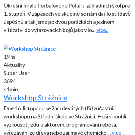
Okresní finále florbalového Poháru základních škol pro
1. stupeň. V zápasech ve skupině se nám dařilo střídavě
úspěšně a tak jsme po dvou porážkách a jednom
vítězství do vyřazovacích bojů jako v lo
...
více..
19 lis
Aktuality
Super User
3694
<1min
Workshop Strážnice
Dne 16. listopadu se žáci devátých tříd zúčastnili
workshopu na Střední škole ve Strážnici. Hoši si mohli
vyzkoušet jízdu traktorem, programování robota,
vyřezávání ze dřeva nebo zajímavé chemické
...
více..