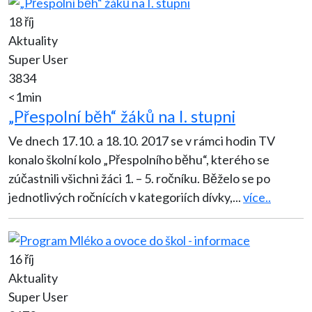
18 říj
Aktuality
Super User
3834
<1min
„Přespolní běh“ žáků na I. stupni
Ve dnech 17.10. a 18.10. 2017 se v rámci hodin TV
konalo školní kolo „Přespolního běhu“, kterého se
zúčastnili všichni žáci 1. – 5. ročníku. Běželo se po
jednotlivých ročnících v kategoriích dívky,
...
více..
16 říj
Aktuality
Super User