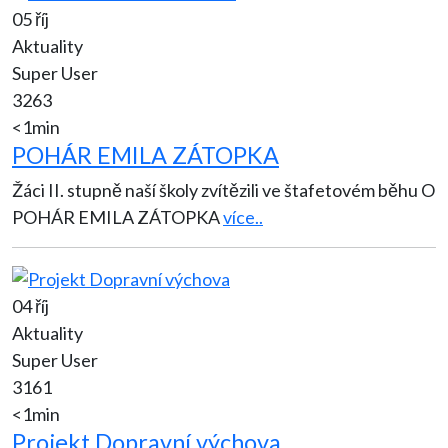
05 říj
Aktuality
Super User
3263
<1min
POHÁR EMILA ZÁTOPKA
Žáci II. stupně naší školy zvítězili ve štafetovém běhu O
POHÁR EMILA ZÁTOPKA
více..
04 říj
Aktuality
Super User
3161
<1min
Projekt Dopravní výchova