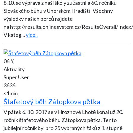
8.10. se výprava z naší školy zúčastnila 60. ročníku
Slováckého běhu v Uherském Hradišti Všechny
výsledky našich borců najdete
na http://results.onlinesystem.cz/ResultsOverall/Index
V kateg
...
více..
06 říj
Aktuality
Super User
3636
<1min
Štafetový běh Zátopkova pětka
V pátek 6. 10. 2017 se v Hroznové Lhotě konal už 20.
ročník štafetového běhu Zátopkova pětka. Tento
jubilejní ročník byl pro 25 vybraných žáků z 1. stupně