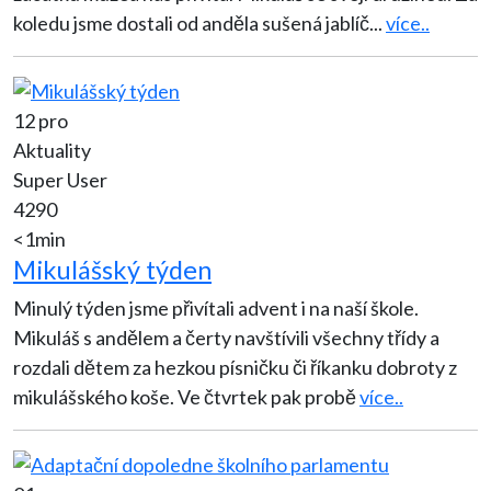
koledu jsme dostali od anděla sušená jablíč
...
více..
12 pro
Aktuality
Super User
4290
<1min
Mikulášský týden
Minulý týden jsme přivítali advent i na naší škole.
Mikuláš s andělem a čerty navštívili všechny třídy a
rozdali dětem za hezkou písničku či říkanku dobroty z
mikulášského koše. Ve čtvrtek pak probě
více..