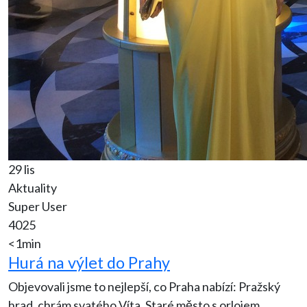
29 lis
Aktuality
Super User
4025
<1min
Hurá na výlet do Prahy
Objevovali jsme to nejlepší, co Praha nabízí: Pražský
hrad, chrám svatého Víta, Staré město s orlojem,