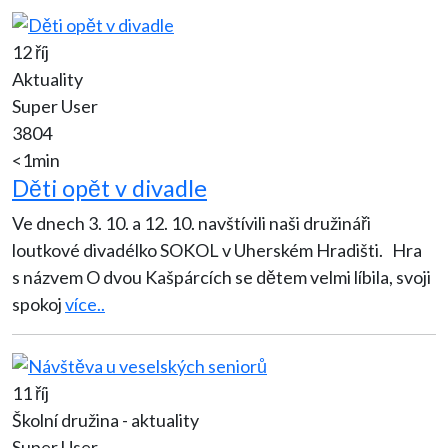
12 říj
Aktuality
Super User
3804
<1min
Děti opět v divadle
Ve dnech 3. 10. a 12. 10. navštívili naši družináři
loutkové divadélko SOKOL v Uherském Hradišti. Hra
s názvem O dvou Kašpárcích se dětem velmi líbila, svoji
spokoj
více..
11 říj
Školní družina - aktuality
Super User