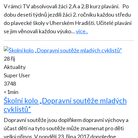
V rámci TV absolvovali žáci 2.A a 2.B kurz plavání. Po
dobu deseti týdnů jezdili žáci 2. ročníku každou středu
do plavecké školy v Uherském Hradišti. Učitelé plavání
se jim věnovali každou výuko
...
více..
28 říj
Aktuality
Super User
3748
<1min
Školní kolo „Dopravní soutěže mladých
cyklistů“
Dopravní soutěže jsou doplňkem dopravní výchovy a
účast dětí na tyto soutěže může znamenat pro děti
velký přínos. V pondělí 23. října 2017 dopoledne