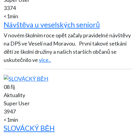
3374
<1min
Návštěva u veselských seniorů
V novém školním roce opět začaly pravidelné návštěvy
na DPS ve Veselí nad Moravou. První takové setkání
dětí ze školní družiny a našich starších občanů se
uskutečnilo ve
více..
08 říj
Aktuality
Super User
3947
<1min
SLOVÁCKÝ BĚH