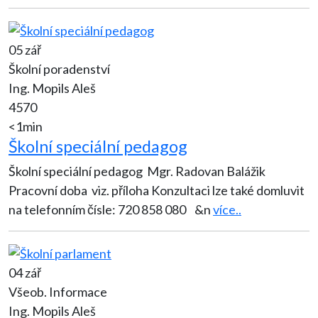
05 zář
Školní poradenství
Ing. Mopils Aleš
4570
<1min
Školní speciální pedagog
Školní speciální pedagog Mgr. Radovan Balážik
Pracovní doba viz. příloha Konzultaci lze také domluvit
na telefonním čísle: 720 858 080 &n
více..
04 zář
Všeob. Informace
Ing. Mopils Aleš