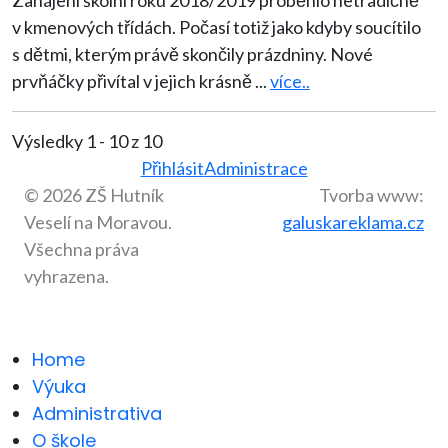
v kmenových třídách. Počasí totiž jako kdyby soucítilo
s dětmi, kterým právě skončily prázdniny. Nové
prvňáčky přivítal v jejich krásně
...
více..
Výsledky 1 - 10 z 10
Přihlásit
Administrace
© 2026 ZŠ Hutník
Tvorba www:
Veselí na Moravou.
galuskareklama.cz
Všechna práva
vyhrazena.
Home
Výuka
Administrativa
O škole