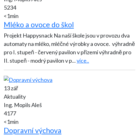
5234
<1min
Mléko a ovoce do škol
Projekt Happysnack Na naší škole jsou v provozu dva
automaty na mléko, mléčné výrobky a ovoce. výhradně
pro I. stupeň - červený pavilon v přízemí výhradně pro
II. stupeň - modrý pavilon v p
...
více..
13 zář
Aktuality
Ing. Mopils Aleš
4177
<1min
Dopravní výchova