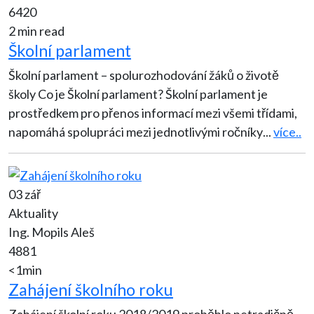
6420
2 min read
Školní parlament
Školní parlament – spolurozhodování žáků o životě
školy Co je Školní parlament? Školní parlament je
prostředkem pro přenos informací mezi všemi třídami,
napomáhá spolupráci mezi jednotlivými ročníky
...
více..
03 zář
Aktuality
Ing. Mopils Aleš
4881
<1min
Zahájení školního roku
Zahájení školní roku 2018/2019 proběhlo netradičně