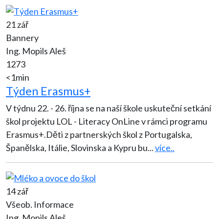
21 zář
Bannery
Ing. Mopils Aleš
1273
<1min
Týden Erasmus+
V týdnu 22. - 26. října se na naší škole uskuteční setkání
škol projektu LOL - Literacy OnLine v rámci programu
Erasmus+.Děti z partnerských škol z Portugalska,
Španělska, Itálie, Slovinska a Kypru bu
...
více..
14 zář
Všeob. Informace
Ing. Mopils Aleš