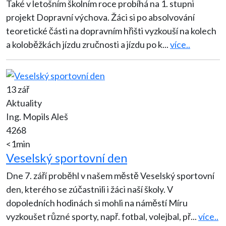
Také v letošním školním roce probíhá na 1. stupni
projekt Dopravní výchova. Žáci si po absolvování
teoretické části na dopravním hřišti vyzkouší na kolech
a koloběžkách jízdu zručnosti a jízdu po k
...
více..
13 zář
Aktuality
Ing. Mopils Aleš
4268
<1min
Veselský sportovní den
Dne 7. září proběhl v našem městě Veselský sportovní
den, kterého se zúčastnili i žáci naší školy. V
dopoledních hodinách si mohli na náměstí Míru
vyzkoušet různé sporty, např. fotbal, volejbal, př
...
více..