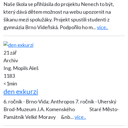
Naše škola se přihlásila do projektu Nenech to být,
který dává dětem možnost na webu upozornit na
šikanu mezi spolužáky. Projekt spustili studenti z
gymnázia Brno Vídeňská. Podpořilo ho m
...
více..
21 zář
Archiv
Ing. Mopils Aleš
1183
<1min
den exkurzí
6. ročník - Brno-Vida; Anthropos 7. ročník - Uherský
Brod-Muzeum J.A. Komenského Staré Město-
Památník Velké Moravy &nb
...
více..