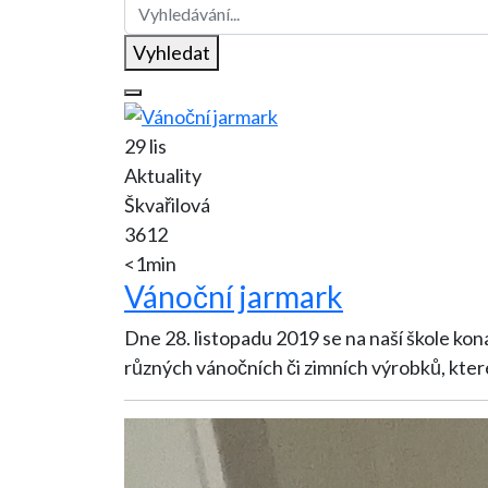
Vyhledat
29 lis
Aktuality
Škvařilová
3612
<1min
Vánoční jarmark
Dne 28. listopadu 2019 se na naší škole konal tradiční vánoční jarmark. Stoly všech prodáv
různých vánočních či zimních výrobků, kter