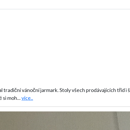
ajících tříd i školní družiny se prohýbaly pod množstvím
é si moh
...
více..