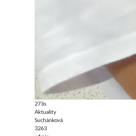
27 lis
Aktuality
Suchánková
3263