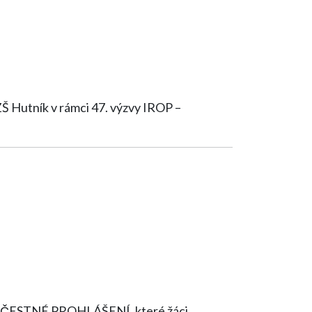
ZŠ Hutník v rámci 47. výzvy IROP –
 je i ČESTNÉ PROHLÁŠENÍ, které žáci