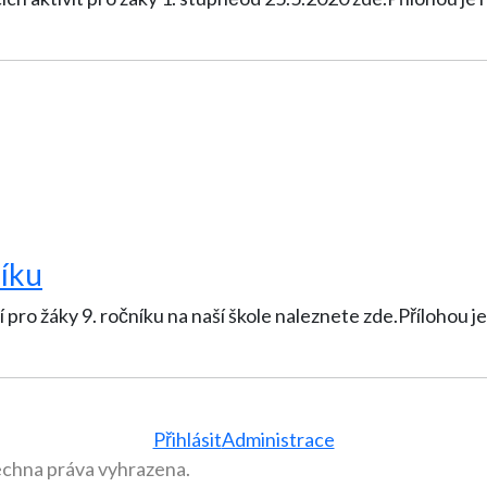
níku
Přílohou je i ČESTNÉ PROHLÁŠENÍ, které žáci
Přihlásit
Administrace
echna práva vyhrazena.