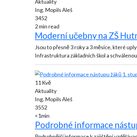
Aktuality
Ing. Mopils Aleš
3452
2 min read
Moderní učebny na ZŠ Hutn
Jsou to přesně 3 roky a 3 měsíce, které up
Infrastruktura základních škol a schválenou 
11 Kvě
Aktuality
Ing. Mopils Aleš
3552
<1min
Podrobné informace nástup
Podrobnější informace k zajištění vzděláva