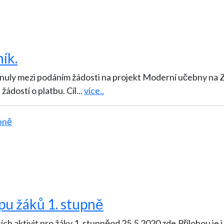
ík.
lynuly mezi podáním žádosti na projekt Moderní učebny na 
žádostí o platbu. Cíl
...
více..
u žáků 1. stupně
cích aktivit pro žáky 1. stupněod 25.5.2020 zde.Přílohou