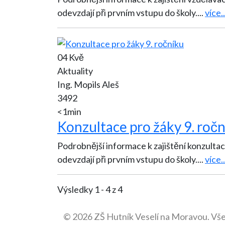
odevzdají při prvním vstupu do školy.
...
více..
04 Kvě
Aktuality
Ing. Mopils Aleš
3492
<1min
Konzultace pro žáky 9. roč
Podrobnější informace k zajištění konzultací pro žáky 9. ročníku na naší škole naleznete zde.
odevzdají při prvním vstupu do školy.
...
více..
Výsledky 1 - 4 z 4
© 2026 ZŠ Hutník Veselí na Moravou. Vš