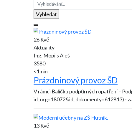
Vyhledat
26 Kvě
Aktuality
Ing. Mopils Aleš
3580
<1min
Prázdninový provoz ŠD
V rámci Balíčku podpůrných opatření – Po
id_org=18072&id_dokumenty=612813) - zaji
13 Kvě