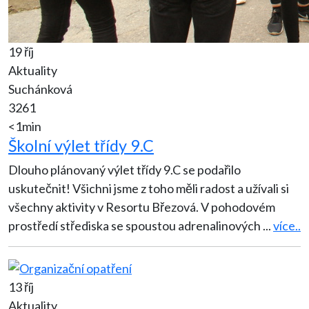
19 říj
Aktuality
Suchánková
3261
<1min
Školní výlet třídy 9.C
Dlouho plánovaný výlet třídy 9.C se podařilo
uskutečnit! Všichni jsme z toho měli radost a užívali si
všechny aktivity v Resortu Březová. V pohodovém
prostředí střediska se spoustou adrenalinových
...
více..
13 říj
Aktuality