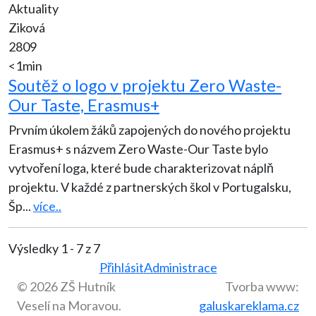
Aktuality
Ziková
2809
<1min
Soutěž o logo v projektu Zero Waste-
Our Taste, Erasmus+
Prvním úkolem žáků zapojených do nového projektu
Erasmus+ s názvem Zero Waste-Our Taste bylo
vytvoření loga, které bude charakterizovat náplň
projektu. V každé z partnerských škol v Portugalsku,
Šp
...
více..
Výsledky 1 - 7 z 7
Přihlásit
Administrace
© 2026 ZŠ Hutník
Tvorba www:
Veselí na Moravou.
galuskareklama.cz