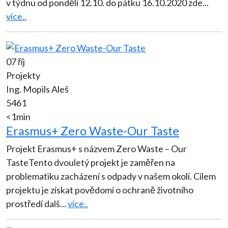
v týdnu od pondělí 12.10. do pátku 16.10.2020 zde
...
více..
07 říj
Projekty
Ing. Mopils Aleš
5461
<1min
Erasmus+ Zero Waste-Our Taste
Projekt Erasmus+ s názvem Zero Waste – Our
TasteTento dvouletý projekt je zaměřen na
problematiku zacházení s odpady v našem okolí. Cílem
projektu je získat povědomí o ochraně životního
prostředí dalš
...
více..