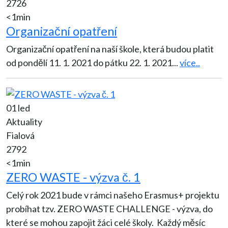
2726
<1min
Organizační opatření
Organizační opatření na naší škole, která budou platit
od pondělí 11. 1. 2021 do pátku 22. 1. 2021
...
více..
01 led
Aktuality
Fialová
2792
<1min
ZERO WASTE - výzva č. 1
Celý rok 2021 bude v rámci našeho Erasmus+ projektu
probíhat tzv. ZERO WASTE CHALLENGE - výzva, do
které se mohou zapojit žáci celé školy. Každý měsíc