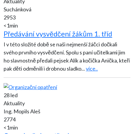
Aktuality
Suchánková
2953
<1min
Předávání vysvědčení žákům 1. tříd
I v této složité době se naši nejmenší žáčci dočkali
svého prvního vysvědčení. Spolu s paní učitelkami jim
ho slavnostně předali pejsek Alík a kočička Anička, kteří
pak děti odměnili i drobnou sladko
...
více..
28 led
Aktuality
Ing. Mopils Aleš
2774
<1min