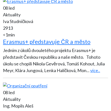
08 led
Aktuality
Iva Studničková
2913
<1min
Erasmus+ představuje ČR a město
Jedním z úkolů dvouletého projektu Erasmus+ je
představit Českou republiku a naše město. Tohoto
úkolu se chopili Nikola Gevěrová, Tomáš Kohout, Julia
Meyr, Klára Jungová, Lenka Halíčková, Mon
...
více..
08 led
Aktuality
Ing. Mopils Aleš