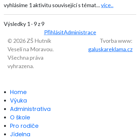
vyhlásíme 1 aktivitu související s témat
...
více..
Výsledky 1 - 9 z 9
Přihlásit
Administrace
© 2026 ZŠ Hutník
Tvorba www:
Veselí na Moravou.
galuskareklama.cz
Všechna práva
vyhrazena.
Home
Výuka
Administrativa
O škole
Pro rodiče
Jídelna