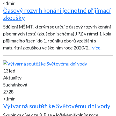
<1min
Časový rozvrh konání jednotné přijímací
zkoušky
Sdělení MŠMT, kterým se určuje časový rozvrh konání
písemných testů (zkušební schéma) JPZ v rámci 1. kola
přijímacího řízení do 1. ročníku oborů vzdělání s
maturitní zkouškou ve školním roce 2020/2
...
více..
13 led
Aktuality
Suchánková
2728
<1min
Výtvarná soutěž ke Světovému dni vody
Skupinka dívek ze 3. B se v loňském školním roce