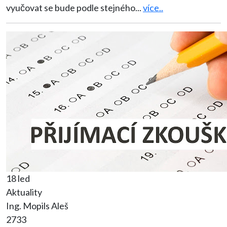
vyučovat se bude podle stejného
...
více..
18 led
Aktuality
Ing. Mopils Aleš
2733