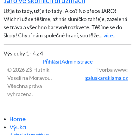
Jaro ve školních družinách
Už je to tady, už je to tady! A co? No přece JARO!
Všichni už se těšíme, až nás sluníčko zahřeje, zazelená
se tráva a všechno barevně rozkvete. Těšíme se do
školy! Chybí nám společné hraní, soutěže
...
více..
Výsledky 1 - 4 z 4
Přihlásit
Administrace
© 2026 ZŠ Hutník
Tvorba www:
Veselí na Moravou.
galuskareklama.cz
Všechna práva
vyhrazena.
Home
Výuka