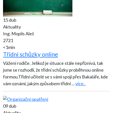
15 dub
Aktuality
Ing. Mopils Aleš
2721
<1min
Třídní schůzky online
Vážení rodiče. Jelikož je situace stále nepříznivá, tak
jsme se rozhodli, že třídní schůzky proběhnou online
formou.Třídní učitelé se s vámi spojí přes Bakaláře, kde
vám oznámí, jakým způsobem třídní
...
více..
09 dub
Aktuality