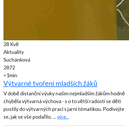
28 Kvě
Aktuality
Suchánková
2872
<1min
Výtvarné tvoření mladších žáků
V době distanční výuky našim nejmladším žákům hodně
chyběla výtvarná výchova - s o to větší radostí se děti
pustily do výtvarných prací s jarní tématikou. Podívejte
se, jak se vše podařilo.
...
více..