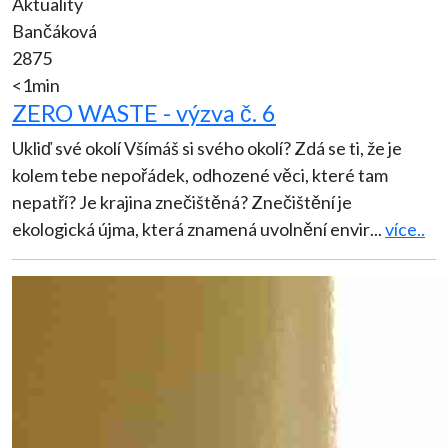
Aktuality
Bančáková
2875
<1min
ZERO WASTE - výzva č. 6
Ukliď své okolí Všímáš si svého okolí? Zdá se ti, že je
kolem tebe nepořádek, odhozené věci, které tam
nepatří? Je krajina znečištěná? Znečištění je
ekologická újma, která znamená uvolnění envir
...
více..