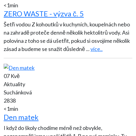
<1min
ZERO WASTE - výzva č. 5
Šetři vodou Z kohoutků v kuchyních, koupelnách nebo
na zahradě proteče denně několik hektolitrů vody. Asi
polovina z toho se dá ušetřit, pokud si osvojíme několik
zásad a budeme se snažit důsledně
...
více..
07 Kvě
Aktuality
Suchánková
2838
<1min
Den matek
I když do školy chodíme méně než obvykle,
nezapomněli jsme v naší třídě 1. B na své maminky. Ty