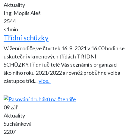
Aktuality
Ing. Mopils Aleš
2544
<1min
Třídní schůzky
Vážení rodiče,ve čtvrtek 16. 9. 2021 v 16.00 hodin se
uskuteční v kmenových třídách TŘÍDNÍ
SCHŮZKY.Třídní učitelé Vás seznámí s organizací
školního roku 2021/2022 a rovněž proběhne volba
zástupce tříd
...
více..
09 zář
Aktuality
Suchánková
2207