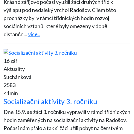
Krásné zářijové počasí využili žáci druhých tříd k
výšlapu pod nedaleký vrchol Radošov. Cílem této
procházky byl v rámci třídnických hodin rozvoj
sociálních vztahů, které byly omezeny v době
distančn
...
více..
16 zář
Aktuality
Suchánková
2583
<1min
Socializační aktivity 3. ročníku
Dne 15.9. se žáci 3. ročníku vypravili v rámci třídnických
hodin zaměřených na socializační aktivity na Radošov.
Počasí nám přálo a tak si žáci užili pobyt na čerstvém