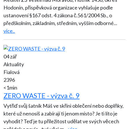
Hodonín, příspěvková organizace vyhlašuje podle
ustanovení §167 odst. 4 zákona č.561/2004 Sb., o
předškolním, základním, středním, vyšším odborné
...
více..
04 zář
Aktuality
Fialová
2396
<1min
ZERO WASTE - výzva č. 9
Vytřiď svůj šatník Máš ve skříni oblečení nebo doplňky,
které už nenosíš a zabírají ti jenom místo? Je ti líto je
vyhodit? Teď je tu příležitost udělat ve svých věcech