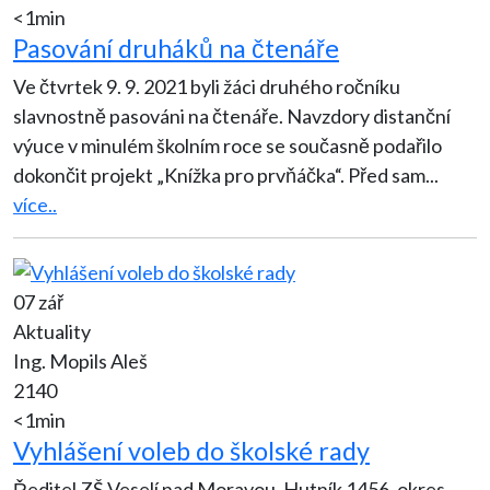
<1min
Pasování druháků na čtenáře
Ve čtvrtek 9. 9. 2021 byli žáci druhého ročníku
slavnostně pasováni na čtenáře. Navzdory distanční
výuce v minulém školním roce se současně podařilo
dokončit projekt „Knížka pro prvňáčka“. Před sam
...
více..
07 zář
Aktuality
Ing. Mopils Aleš
2140
<1min
Vyhlášení voleb do školské rady
Ředitel ZŠ Veselí nad Moravou, Hutník 1456, okres