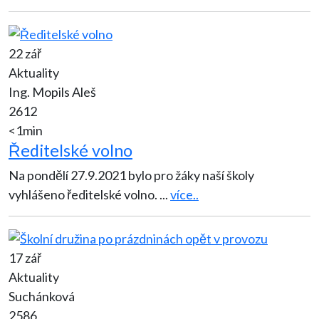
22 zář
Aktuality
Ing. Mopils Aleš
2612
<1min
Ředitelské volno
Na pondělí 27.9.2021 bylo pro žáky naší školy
vyhlášeno ředitelské volno.
...
více..
17 zář
Aktuality
Suchánková
2586