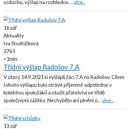
vzduchu, výšlap na rozhlednu
...
více..
16 zář
Aktuality
Iva Studničková
2761
<1min
Třídní výšlap Radošov 7.A
V úterý 14.9.2021 si vyšlápli žáci 7.A na Radošov. Cílem
tohoto výšlapu bylo strávit příjemné odpoledne v
kolektivu spolužáků a utužit přátelství ve třídě
společnými zážitky. Nechybělo ani plnění ú
...
více..
13 zář