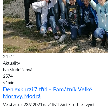
24 zář
Aktuality
Iva Studničková
2574
<1min
Den exkurzí 7.tříd – Památník Velké
Moravy, Modrá
Ve čtvrtek 23.9.2021 navštívili žáci 7.tříd se svými