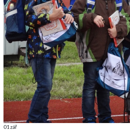
01 zář