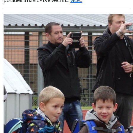
pořádek a navíc - tvé věci m
...
více..