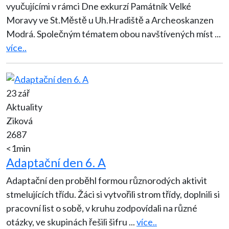
vyučujícími v rámci Dne exkurzí Památník Velké
Moravy ve St.Městě u Uh.Hradiště a Archeoskanzen
Modrá. Společným tématem obou navštívených míst
...
více..
23 zář
Aktuality
Ziková
2687
<1min
Adaptační den 6. A
Adaptační den proběhl formou různorodých aktivit
stmelujících třídu. Žáci si vytvořili strom třídy, doplnili si
pracovní list o sobě, v kruhu zodpovídali na různé
otázky, ve skupinách řešili šifru
...
více..