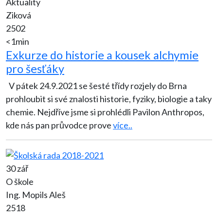
Aktuality
Ziková
2502
<1min
Exkurze do historie a kousek alchymie
pro šesťáky
V pátek 24.9.2021 se šesté třídy rozjely do Brna
prohloubit si své znalosti historie, fyziky, biologie a taky
chemie. Nejdříve jsme si prohlédli Pavilon Anthropos,
kde nás pan průvodce prove
více..
30 zář
O škole
Ing. Mopils Aleš
2518