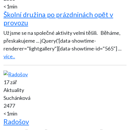
<1min
Školní družina po prázdninách opět v
provozu
Už jsme se na společné aktivity velmi těšili. Běháme,
přeskakujeme ... jQuery('[data-showtime-
renderer="lightgallery"][data-showtime-id="565"]
...
více..
17 zář
Aktuality
Suchánková
2477
<1min
Radošov