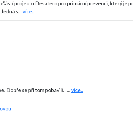
i součástí projektu Desatero pro primární prevenci, který
 Jedná s
...
více..
Indiáni z Hutníku si v družině postavili teepee. Dobře se při tom pobavili.
...
více..