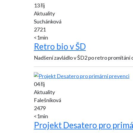
13 říj
Aktuality
Suchánková
2721
<1min
Retro bio v ŠD
04 říj
Aktuality
Falešníková
2479
<1min
Projekt Desatero pro primá