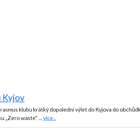
u Kyjov
 klubu krátký dopolední výlet do Kyjova do obchůdku Příroda bez ob
nku „Zero waste“
...
více..