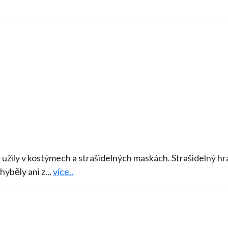
ně užily v kostýmech a strašidelných maskách. Strašidelný h
hyběly ani z
...
více..