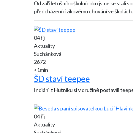
Od září letošního školní roku jsme se stal
předcházení rizikovému chování ve školách.
04 říj
Aktuality
Suchánková
2672
<1min
ŠD staví teepee
04 říj
Aktuality
Suchánková