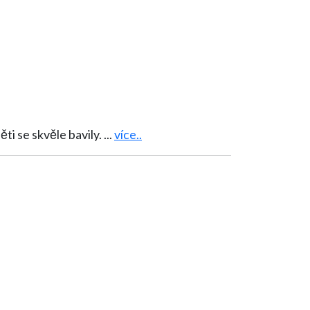
avládlo v ŠD2 po retro promítání obrázkových pohádek z šedesátých let minulého století... Děti se skvěle bavily.
...
více..