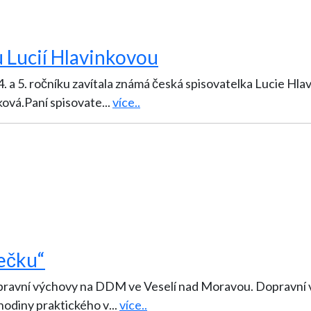
u Lucií Hlavinkovou
 4. a 5. ročníku zavítala známá česká spisovatelka Lucie Hla
ková.Paní spisovate
...
více..
ečku“
i dopravní výchovy na DDM ve Veselí nad Moravou. Dopravní 
 hodiny praktického v
...
více..