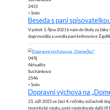
2431
<1min
Beseda s paní spisovatelko
V pátek 1. října 2021 k nám do školy za žáky
doprovodila a uvedla paní knihovnice Žajdlí
04 říj
Aktuality
Suchánková
2546
<1min
Dopravní výchova na „Dom
21. září 2021 se žáci 4. ročníku zúčastnil
teoretické výuky, poté následovaly další tři