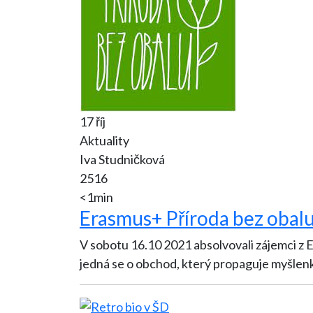
17 říj
Aktuality
Iva Studničková
2516
<1min
Erasmus+ Příroda bez obal
V sobotu 16.10 2021 absolvovali zájemci z Erasmus
jedná se o obchod, který propaguje myšle