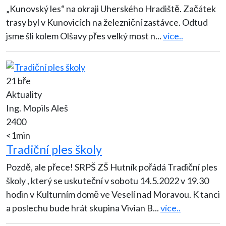
„Kunovský les“ na okraji Uherského Hradiště. Začátek
trasy byl v Kunovicích na železniční zastávce. Odtud
jsme šli kolem Olšavy přes velký most n
...
více..
21 bře
Aktuality
Ing. Mopils Aleš
2400
<1min
Tradiční ples školy
Pozdě, ale přece! SRPŠ ZŠ Hutník pořádá Tradiční ples
školy , který se uskuteční v sobotu 14.5.2022 v 19.30
hodin v Kulturním domě ve Veselí nad Moravou. K tanci
a poslechu bude hrát skupina Vivian B
...
více..