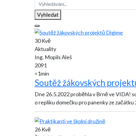
Vyhledat
30 Kvě
Aktuality
Ing. Mopils Aleš
2091
<1min
Soutěž žákovských projekt
Dne 26.5.2022 proběhla v Brně ve VIDA! sc
o repliku domečku pro panenky ze začátku 2
26 Kvě