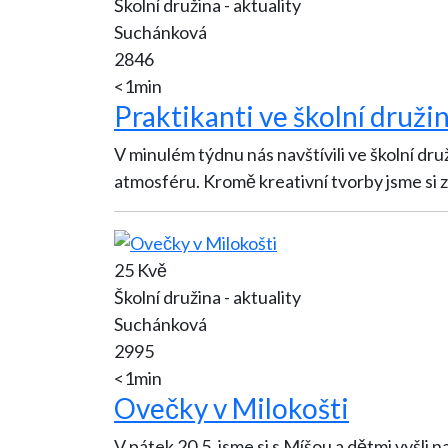
Školní družina - aktuality
Suchánková
2846
<1min
Praktikanti ve školní druži
V minulém týdnu nás navštívili ve školní dru
atmosféru. Kromě kreativní tvorby jsme si z
25 Kvě
Školní družina - aktuality
Suchánková
2995
<1min
Ovečky v Milokošti
V pátek 20.5. jsme si s Míšou a dětmi vyšli