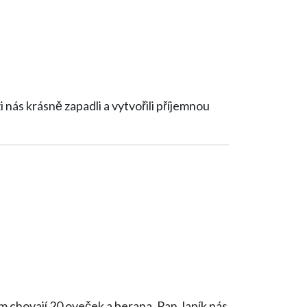
 nás krásně zapadli a vytvořili příjemnou
m chovají 20 oveček a berana. Pan Janík nás