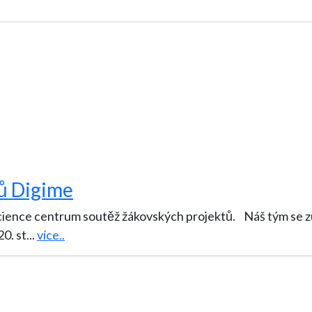
ů Digime
ience centrum soutěž žákovských projektů. Náš tým se zú
0. st
...
více..