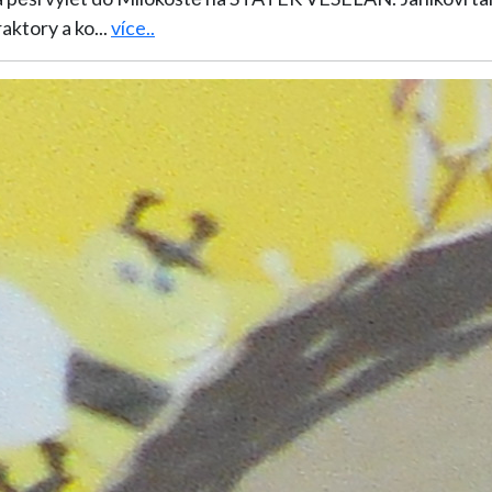
raktory a ko
...
více..