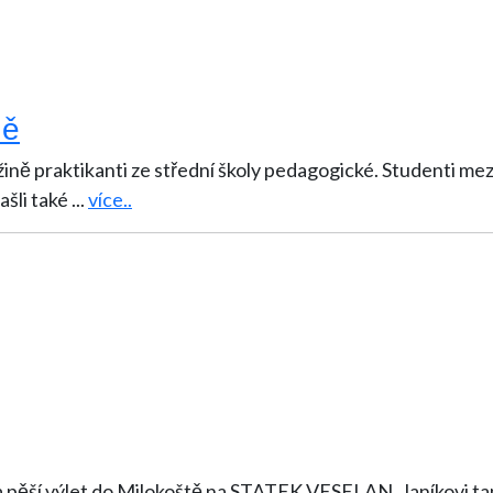
ně
žině praktikanti ze střední školy pedagogické. Studenti mezi
ašli také
...
více..
 na pěší výlet do Milokoště na STATEK VESELAN. Janíkovi ta