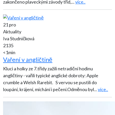
zakončeno plaveckými závody tříd,
...
více..
21 pro
Aktuality
Iva Studničková
2135
<1min
Vaření v angličtině
Kluci a holky ze 7.třídy zažili netradiční hodinu
angličtiny - vařili typické anglické dobroty: Apple
crumble a Welsh Rarebit. S vervou se pustili do
loupání, krájení, míchání i pečení.Odměnou byl
...
více..