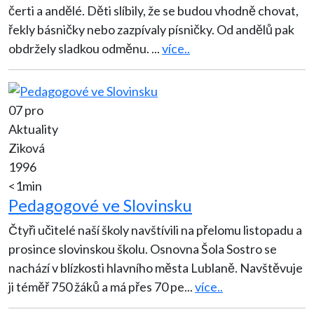
čerti a andělé. Děti slíbily, že se budou vhodně chovat,
řekly básničky nebo zazpívaly písničky. Od andělů pak
obdržely sladkou odměnu.
...
více..
07 pro
Aktuality
Ziková
1996
<1min
Pedagogové ve Slovinsku
Čtyři učitelé naší školy navštívili na přelomu listopadu a
prosince slovinskou školu. Osnovna Šola Sostro se
nachází v blízkosti hlavního města Lublaně. Navštěvuje
ji téměř 750 žáků a má přes 70 pe
...
více..