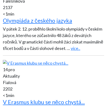
Falešníková
2137
<1min
Olympiáda z českého jazyka
V pátek 2. 12. proběhlo školní kolo olympiády v českém
jazyce, kterého se zúčastnilo 48 žáků z devátých
ročníků. V gramatické části mohli žáci získat maximálně
třicet bodů a v části slohové deset.
...
více..
14 pro
Aktuality
Fialová
2202
<1min
V Erasmus klubu se něco chystá...