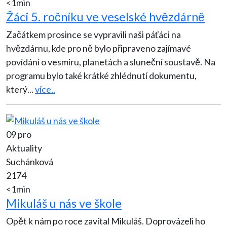
<1min
Žáci 5. ročníku ve veselské hvězdárně
Začátkem prosince se vypravili naši páťáci na
hvězdárnu, kde pro ně bylo připraveno zajímavé
povídání o vesmíru, planetách a sluneční soustavě. Na
programu bylo také krátké zhlédnutí dokumentu,
který
...
více..
09 pro
Aktuality
Suchánková
2174
<1min
Mikuláš u nás ve škole
Opět k nám po roce zavítal Mikuláš. Doprovázeli ho