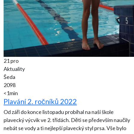
21 pro
Aktuality
Šeda
2098
<1min
Plavání 2. ročníků 2022
Od září do konce listopadu probíhal na naší škole
plavecký výcvik ve 2. třídách. Děti se především naučily
nebát se vody a ti nejlepší plavecký styl prsa. Vše bylo