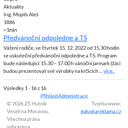
Aktuality
Ing. Mopils Aleš
1886
<1min
Předvánoční odpoledne a TS
Vážení rodiče, ve čtvrtek 15. 12. 2022 od 15.30 hodin
se uskuteční předvánoční odpoledne a TS. Program
bude následující:15.30 – 17.00 h vánoční jarmark (žáci
budou prezentovat své výrobky na krčících
...
více..
Výsledky 1 - 16 z 16
Přihlásit
Administrace
© 2026 ZŠ Hutník
Tvorba www:
Veselí na Moravou.
galuskareklama.cz
Všechna práva
vyhrazena.