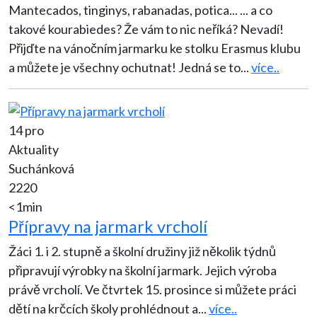
Mantecados, tinginys, rabanadas, potica... ... a co
takové kourabiedes? Že vám to nic neříká? Nevadí!
Přijďte na vánočním jarmarku ke stolku Erasmus klubu
a můžete je všechny ochutnat! Jedná se to
...
více..
14 pro
Aktuality
Suchánková
2220
<1min
Přípravy na jarmark vrcholí
Žáci 1. i 2. stupně a školní družiny již několik týdnů
připravují výrobky na školní jarmark. Jejich výroba
právě vrcholí. Ve čtvrtek 15. prosince si můžete práci
dětí na krčcích školy prohlédnout a
...
více..