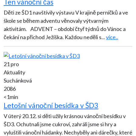
Ten vánoční čas
Děti ze ŠD1 navštívily výstavu V krajině perníčků a ve
škole se během adventu věnovaly výtvarným
aktivitám. ADVENT – období čtyř týdnů do Vánoc a
čekání na příchod Ježíška. Každou neděli s
...
více..
21 pro
Aktuality
Suchánková
2086
<1min
Letošní vánoční besídka v ŠD3
V úterý 20.12. si děti užily krásnou vánoční besídku v
ŠD3. Ochutnali jsme cukroví, zahráli jsme si hry a
vyluštili vánoční hádanky. Nechyběly ani dárečky, které