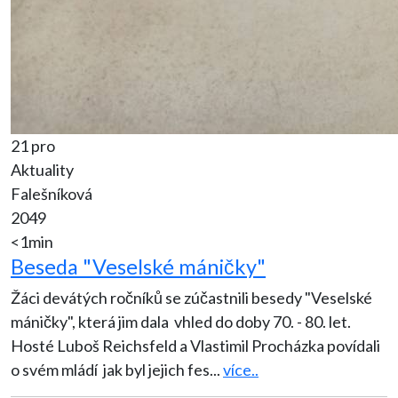
21 pro
Aktuality
Falešníková
2049
<1min
Beseda "Veselské máničky"
Žáci devátých ročníků se zúčastnili besedy "Veselské
máničky", která jim dala vhled do doby 70. - 80. let.
Hosté Luboš Reichsfeld a Vlastimil Procházka povídali
o svém mládí jak byl jejich fes
...
více..