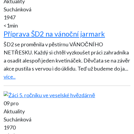
Aktuality
Suchánková
1947
<1min
Příprava ŠD2 na vánoční jarmark
ŠD2 se proměnila v pěstírnu VÁNOČNÍHO
NETŘESKU. Každý si chtěl vyzkoušet práci zahradníka
a osadit alespoň jeden kvetináček. Děvčata se na závěr
akce pustila s vervou i do úklidu. Teď už budeme do ja
...
více..
09 pro
Aktuality
Suchánková
1970