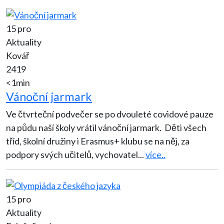
15 pro
Aktuality
Kovář
2419
<1min
Vánoční jarmark
Ve čtvrteční podvečer se po dvouleté covidové pauze
na půdu naší školy vrátil vánoční jarmark. Děti všech
tříd, školní družiny i Erasmus+ klubu se na něj, za
podpory svých učitelů, vychovatel
...
více..
15 pro
Aktuality