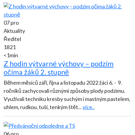
07 pro
Aktuality
Ředitel
1821
<1min
Z hodin výtvarné výchovy – podzim
očima žáků 2. stupně
Během měsíců září, října a listopadu 2022 žáci 6. - 9.
ročníků zachycovali různými způsoby plody podzimu.
Využívali techniku kresby suchým i mastným pastelem,
uhlem, rudkou, tuší, tenkým štět
...
více..
06 pro