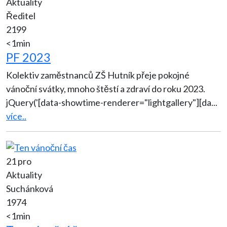
Aktuality
Ředitel
2199
<1min
PF 2023
Kolektiv zaměstnanců ZŠ Hutník přeje pokojné
vánoční svátky, mnoho štěstí a zdraví do roku 2023.
jQuery('[data-showtime-renderer="lightgallery"][da
...
více..
21 pro
Aktuality
Suchánková
1974
<1min