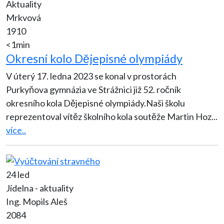
Aktuality
Mrkvová
1910
<1min
Okresní kolo Dějepisné olympiády
V úterý 17. ledna 2023 se konal v prostorách
Purkyňova gymnázia ve Strážnici již 52. ročník
okresního kola Dějepisné olympiády.Naši školu
reprezentoval vítěz školního kola soutěže Martin Hoz
...
více..
24 led
Jídelna - aktuality
Ing. Mopils Aleš
2084