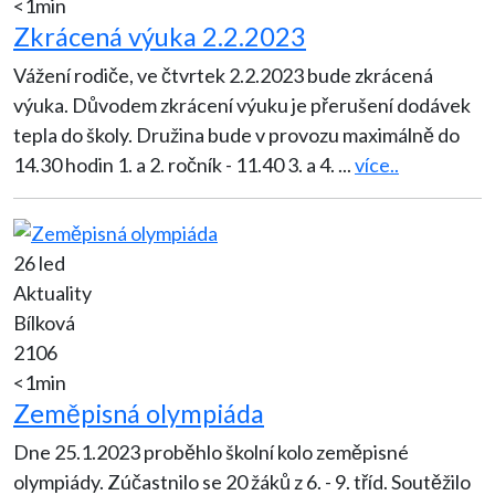
<1min
Zkrácená výuka 2.2.2023
Vážení rodiče, ve čtvrtek 2.2.2023 bude zkrácená
výuka. Důvodem zkrácení výuku je přerušení dodávek
tepla do školy. Družina bude v provozu maximálně do
14.30 hodin 1. a 2. ročník - 11.40 3. a 4.
...
více..
26 led
Aktuality
Bílková
2106
<1min
Zeměpisná olympiáda
Dne 25.1.2023 proběhlo školní kolo zeměpisné
olympiády. Zúčastnilo se 20 žáků z 6. - 9. tříd. Soutěžilo