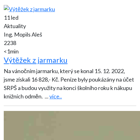
11 led
Aktuality
Ing. Mopils Aleš
2238
<1min
Výtěžek z jarmarku
Na vánočním jarmarku, který se konal 15. 12. 2022,
jsme získali 16 828,- Kč. Peníze byly poukázány na účet
SRPŠ a budou využity na konci školního roku k nákupu
knižních odměn.
...
více..