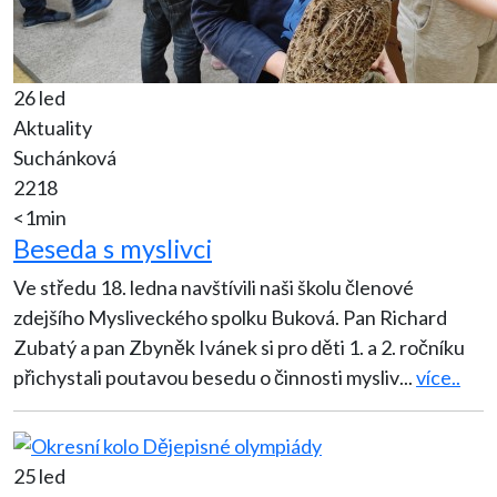
26 led
Aktuality
Suchánková
2218
<1min
Beseda s myslivci
Ve středu 18. ledna navštívili naši školu členové
zdejšího Mysliveckého spolku Buková. Pan Richard
Zubatý a pan Zbyněk Ivánek si pro děti 1. a 2. ročníku
přichystali poutavou besedu o činnosti mysliv
...
více..
25 led