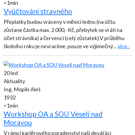
<1min
Vyúčtování stravného
Přeplatky budou vráceny v měsíci lednu (na účtu
zůstane částka max. 2 000,- Kč, přebytek se vrátí na
účet strávníka) a červenci (celý zůstatek).V průběhu
školního roku je nevracíme, pouze ve výjimečný
...
více..
20 led
Aktuality
Ing. Mopils Aleš
1932
<1min
Workshop OA a SOU Veselí nad
Moravou
V rámci kariěrového poradenství naši deváťáci