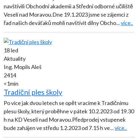
navštívili Obchodní akademii a Střední odborné učiliště
Veselí nad Moravou.Dne 19.1.2023 jsme se zájemci z
řad našich deváťaků mohli navštívit dílny Obcho
...
více..
18 led
Aktuality
Ing. Mopils Aleš
2414
<1min
Tradiční ples školy
Po více jak dvou letech se opět vracíme k Tradičnímu
plesu školy, který proběhne v pátek 10.2.2023 od 19.30
h na KD Veselí nad Moravou.Předprodej vstupenek
bude zahájen ve středu 1.2.2023 od 7.15 h ve
...
více..