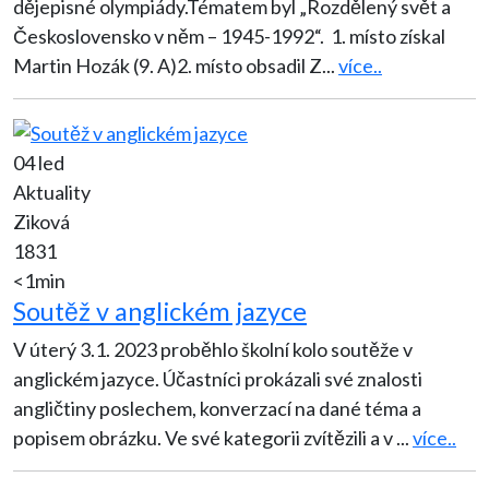
dějepisné olympiády.Tématem byl „Rozdělený svět a
Československo v něm – 1945-1992“. 1. místo získal
Martin Hozák (9. A)2. místo obsadil Z
...
více..
04 led
Aktuality
Ziková
1831
<1min
Soutěž v anglickém jazyce
V úterý 3.1. 2023 proběhlo školní kolo soutěže v
anglickém jazyce. Účastníci prokázali své znalosti
angličtiny poslechem, konverzací na dané téma a
popisem obrázku. Ve své kategorii zvítězili a v
...
více..