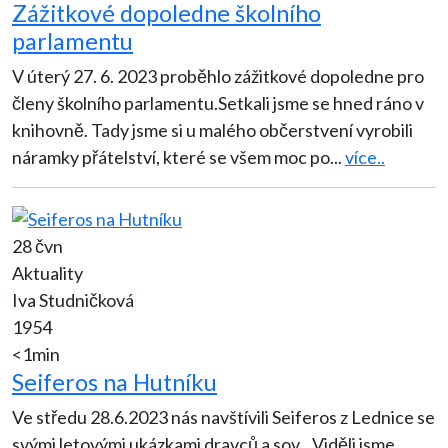
Zážitkové dopoledne školního
parlamentu
V úterý 27. 6. 2023 proběhlo zážitkové dopoledne pro
členy školního parlamentu.Setkali jsme se hned ráno v
knihovně. Tady jsme si u malého občerstvení vyrobili
náramky přátelství, které se všem moc po
...
více..
28 čvn
Aktuality
Iva Studničková
1954
<1min
Seiferos na Hutníku
Ve středu 28.6.2023 nás navštívili Seiferos z Lednice se
svými letovými ukázkami dravců a sov. Viděli jsme