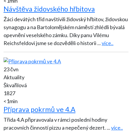
<1min
Návštěva židovského hřbitova
Žáci devátých tříd navštívili židovský hřbitov, židovskou
synagogu a na Bartolomějském náměstí zhlédli bývalá
opevnění veselského zámku. Díky panu Vilému
Reichsfeldovi jsme se dozvěděli o historii
...
více..
23 čvn
Aktuality
Škvařilová
1827
<1min
Příprava pokrmů ve 4.A
Třída 4.A připravovala v rámci poslední hodiny
pracovních činností pizzu a nepečený dezert.
...
více..