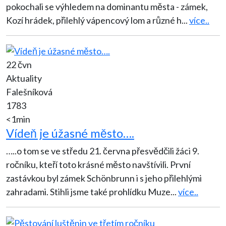
pokochali se výhledem na dominantu města - zámek,
Kozí hrádek, přilehlý vápencový lom a různé h
...
více..
22 čvn
Aktuality
Falešníková
1783
<1min
Vídeň je úžasné město….
…..o tom se ve středu 21. června přesvědčili žáci 9.
ročníku, kteří toto krásné město navštívili. První
zastávkou byl zámek Schönbrunn i s jeho přilehlými
zahradami. Stihli jsme také prohlídku Muze
...
více..