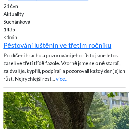
21 čvn
Aktuality
Suchánková
1435
<1min
Pěstování luštěnin ve třetím ročníku
Po klíčení hrachu a pozorování jeho růstu jsme letos
zaseli ve třetí třídě fazole. Vzorně jsme se o ně starali,
zalévali je, kypřili, podpírali a pozorovali každý den jejich
růst. Nejrychlejší rost
...
více..