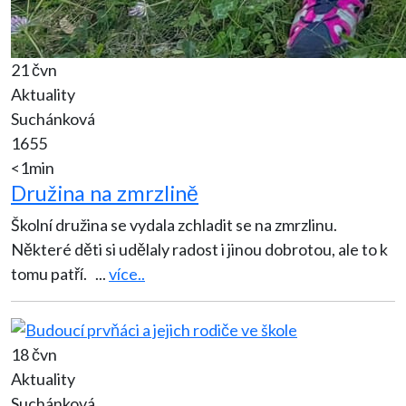
21 čvn
Aktuality
Suchánková
1655
<1min
Družina na zmrzlině
Školní družina se vydala zchladit se na zmrzlinu.
Některé děti si udělaly radost i jinou dobrotou, ale to k
tomu patří.
...
více..
18 čvn
Aktuality
Suchánková