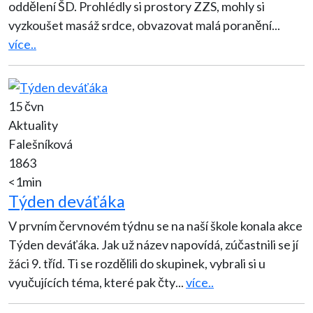
oddělení ŠD. Prohlédly si prostory ZZS, mohly si
vyzkoušet masáž srdce, obvazovat malá poranění
...
více..
15 čvn
Aktuality
Falešníková
1863
<1min
Týden deváťáka
V prvním červnovém týdnu se na naší škole konala akce
Týden deváťáka. Jak už název napovídá, zúčastnili se jí
žáci 9. tříd. Ti se rozdělili do skupinek, vybrali si u
vyučujících téma, které pak čty
...
více..