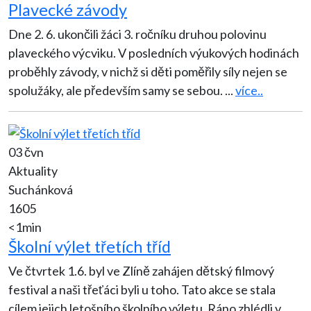
Plavecké závody
Dne 2. 6. ukončili žáci 3. ročníku druhou polovinu
plaveckého výcviku. V posledních výukových hodinách
proběhly závody, v nichž si děti poměřily síly nejen se
spolužáky, ale především samy se sebou.
...
více..
03 čvn
Aktuality
Suchánková
1605
<1min
Školní výlet třetích tříd
Ve čtvrtek 1.6. byl ve Zlíně zahájen dětský filmový
festival a naši třeťáci byli u toho. Tato akce se stala
cílem jejich letošního školního výletu. Ráno zhlédli v