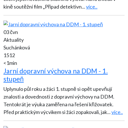
kině soutěžní film „Případ detektivn
...
více..
03 čvn
Aktuality
Suchánková
1512
<1min
Jarní dopravní výchova na DDM - 1.
stupeň
Uplynulo půl roku a žáci 1. stupně si opět upevňují
znalosti a dovednosti z dopravní výchovy na DDM.
Tentokrát je výuka zaměřena na řešení křižovatek.
Před praktickým výcvikem si žáci zopakovali, jak
...
více..