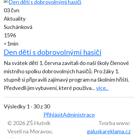
03 čvn
Aktuality
Suchánková
1596
<1min
Den dětí s dobrovolnými hasiči
Na svátek dětí 1. června zavítali do naší školy členové
místního spolku dobrovolných hasičů. Pro žáky 1.
stupně si připravili zajímavý program na školním hřišti.
Předvedli jim vybavení, které používa
...
více..
Výsledky 1 - 30 z 30
Přihlásit
Administrace
© 2026 ZŠ Hutník
Tvorba www:
Veselí na Moravou.
galuskareklama.cz