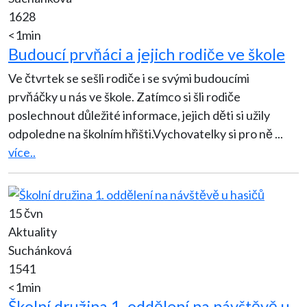
1628
<1min
Budoucí prvňáci a jejich rodiče ve škole
Ve čtvrtek se sešli rodiče i se svými budoucími
prvňáčky u nás ve škole. Zatímco si šli rodiče
poslechnout důležité informace, jejich děti si užily
odpoledne na školním hřišti.Vychovatelky si pro ně
...
více..
15 čvn
Aktuality
Suchánková
1541
<1min
Školní družina 1. oddělení na návštěvě u