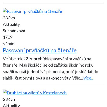
23 čvn
Aktuality
Suchánková
1709
<1min
Pasování prvňáčků na čtenáře
Ve čtvrtek 22. 6. proběhlo pasování prvňáčků na
čtenáře. Malí školáčci se od začátku školního roku
snažili naučit jednotlivá písmenka, poté je skládat do
slabik, číst první slova a nakonec věty. Všic
...
více..
23 čvn
Aktuality