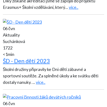
Díky získané akreditaci jsme se zapojili do projektu
Erasmus+ Školní vzdělávání, který
...
více..
06 čvn
Aktuality
Suchánková
1722
<1min
ŠD - Den dětí 2023
Školní družiny připravily ke Dni dětí zábavné a
sportovní soutěže. Za splněné úkoly a ke svátku děti
dostaly nanuky.
...
více..
06 čvn