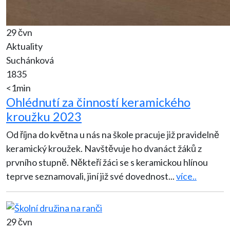
29 čvn
Aktuality
Suchánková
1835
<1min
Ohlédnutí za činností keramického
kroužku 2023
Od října do května u nás na škole pracuje již pravidelně
keramický kroužek. Navštěvuje ho dvanáct žáků z
prvního stupně. Někteří žáci se s keramickou hlínou
teprve seznamovali, jiní již své dovednost
...
více..
29 čvn