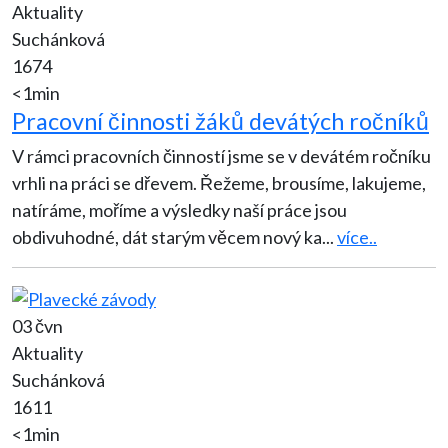
Aktuality
Suchánková
1674
<1min
Pracovní činnosti žáků devátých ročníků
V rámci pracovních činností jsme se v devátém ročníku
vrhli na práci se dřevem. Řežeme, brousíme, lakujeme,
natíráme, moříme a výsledky naší práce jsou
obdivuhodné, dát starým věcem nový ka
...
více..
03 čvn
Aktuality
Suchánková
1611
<1min