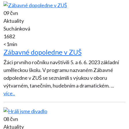
09 čvn
Aktuality
Suchánková
1682
<1min
Zábavné dopoledne v ZUŠ
Žáci prvního ročníku navštívili 5. a 6. 6. 2023 základní
uměleckou školu. V programu nazvaném Zábavné
odpoledne v ZUŠ se seznámili s výukou v oboru
výtvarném, tanečním, hudebním a dramatickém.
...
více..
08 čvn
Aktuality