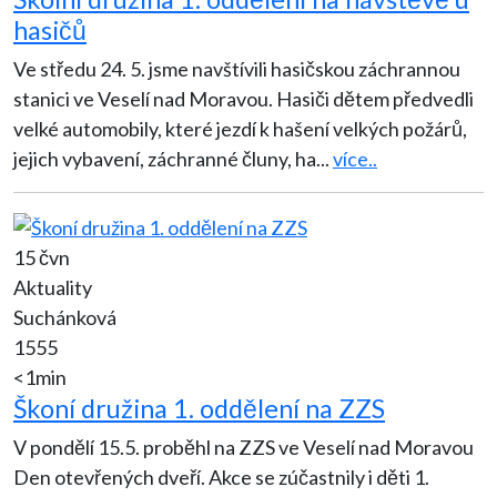
hasičů
Ve středu 24. 5. jsme navštívili hasičskou záchrannou
stanici ve Veselí nad Moravou. Hasiči dětem předvedli
velké automobily, které jezdí k hašení velkých požárů,
jejich vybavení, záchranné čluny, ha
...
více..
15 čvn
Aktuality
Suchánková
1555
<1min
Škoní družina 1. oddělení na ZZS
V pondělí 15.5. proběhl na ZZS ve Veselí nad Moravou
Den otevřených dveří. Akce se zúčastnily i děti 1.