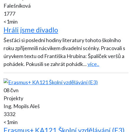
Falešníková
1777
<1min
Hráli jsme divadlo
Šesťáci si poslední hodiny literatury tohoto školního
roku zpříjemnili nácvikem divadelní scénky. Pracovali s
úryvkem textu od Františka Hrubína: Špalíček veršů a
pohádek. Pokusili se zahrát pohádk
...
více..
08 čvn
Projekty
Ing. Mopils Aleš
3332
<1min
Erasmus+ KA121 Školní vzdělávání (E3)