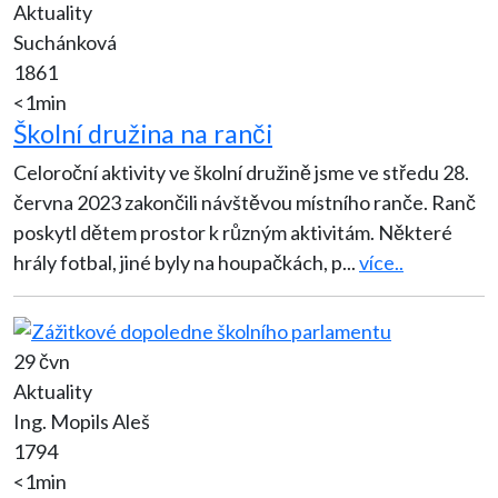
Aktuality
Suchánková
1861
<1min
Školní družina na ranči
Celoroční aktivity ve školní družině jsme ve středu 28.
června 2023 zakončili návštěvou místního ranče. Ranč
poskytl dětem prostor k různým aktivitám. Některé
hrály fotbal, jiné byly na houpačkách, p
...
více..
29 čvn
Aktuality
Ing. Mopils Aleš
1794
<1min