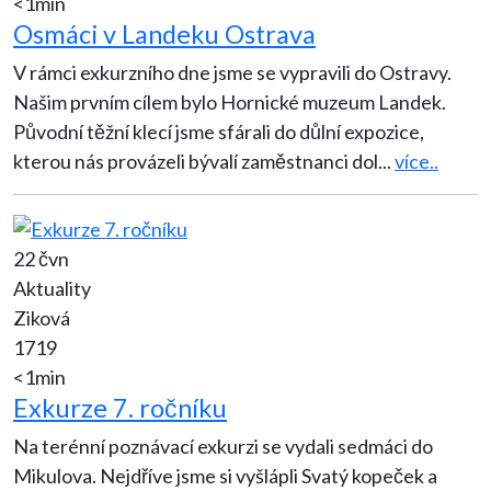
<1min
Osmáci v Landeku Ostrava
V rámci exkurzního dne jsme se vypravili do Ostravy.
Našim prvním cílem bylo Hornické muzeum Landek.
Původní těžní klecí jsme sfárali do důlní expozice,
kterou nás provázeli bývalí zaměstnanci dol
...
více..
22 čvn
Aktuality
Ziková
1719
<1min
Exkurze 7. ročníku
Na terénní poznávací exkurzi se vydali sedmáci do
Mikulova. Nejdříve jsme si vyšlápli Svatý kopeček a