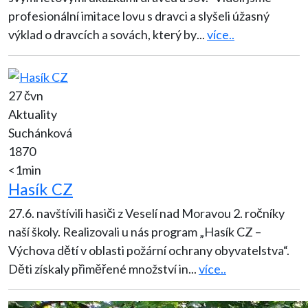
profesionální imitace lovu s dravci a slyšeli úžasný
výklad o dravcích a sovách, který by
...
více..
27 čvn
Aktuality
Suchánková
1870
<1min
Hasík CZ
27.6. navštívili hasiči z Veselí nad Moravou 2. ročníky
naší školy. Realizovali u nás program „Hasík CZ –
Výchova dětí v oblasti požární ochrany obyvatelstva“.
Děti získaly přiměřené množství in
...
více..