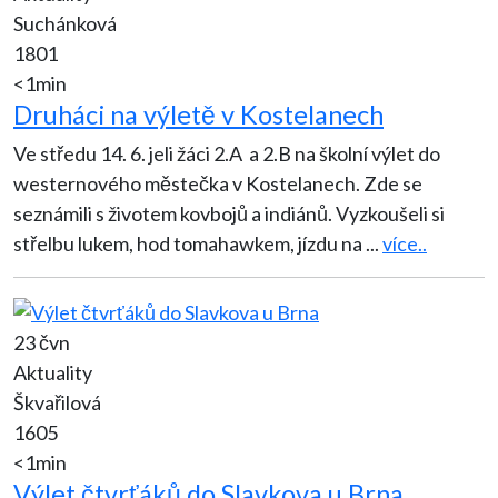
Suchánková
1801
<1min
Druháci na výletě v Kostelanech
Ve středu 14. 6. jeli žáci 2.A a 2.B na školní výlet do
westernového městečka v Kostelanech. Zde se
seznámili s životem kovbojů a indiánů. Vyzkoušeli si
střelbu lukem, hod tomahawkem, jízdu na
...
více..
23 čvn
Aktuality
Škvařilová
1605
<1min
Výlet čtvrťáků do Slavkova u Brna