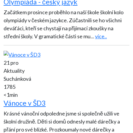
Olympiáda - český jazyk
Začátkem prosince proběhlo na naší škole školní kolo
olympiády v českém jazykce. Zúčastnili se ho všichni
deváťáci, kteří se chystají na přijímací zkoušky na
střední školy. V gramatické části se mu
...
více..
21 pro
Aktuality
Suchánková
1785
<1min
Vánoce v ŠD3
Krásné vánoční odpoledne jsme si společně užili ve
školní družině. Děti si domů odnesly malé dárečky a
přání pro své blízké. Prozkoumaly nové dárečky a