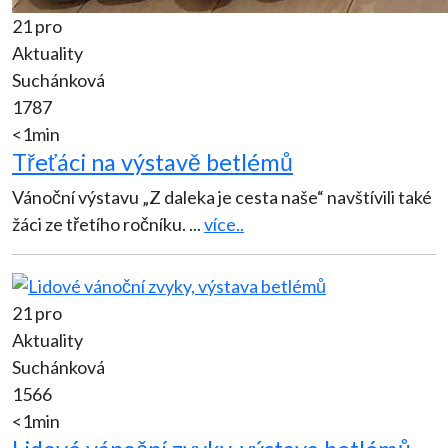
21 pro
Aktuality
Suchánková
1787
<1min
Třeťáci na výstavě betlémů
Vánoční výstavu „Z daleka je cesta naše“ navštívili také
žáci ze třetího ročníku.
...
více..
21 pro
Aktuality
Suchánková
1566
<1min