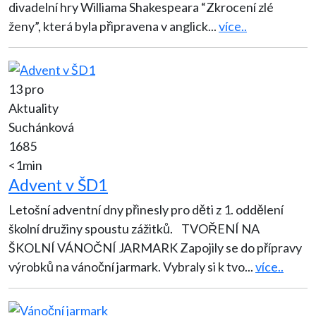
divadelní hry Williama Shakespeara “Zkrocení zlé
ženy”, která byla připravena v anglick
...
více..
13 pro
Aktuality
Suchánková
1685
<1min
Advent v ŠD1
Letošní adventní dny přinesly pro děti z 1. oddělení
školní družiny spoustu zážitků. TVOŘENÍ NA
ŠKOLNÍ VÁNOČNÍ JARMARK Zapojily se do přípravy
výrobků na vánoční jarmark. Vybraly si k tvo
...
více..