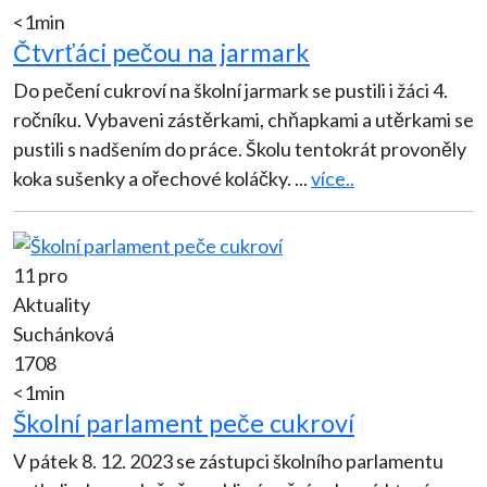
<1min
Čtvrťáci pečou na jarmark
Do pečení cukroví na školní jarmark se pustili i žáci 4.
ročníku. Vybaveni zástěrkami, chňapkami a utěrkami se
pustili s nadšením do práce. Školu tentokrát provoněly
koka sušenky a ořechové koláčky.
...
více..
11 pro
Aktuality
Suchánková
1708
<1min
Školní parlament peče cukroví
V pátek 8. 12. 2023 se zástupci školního parlamentu