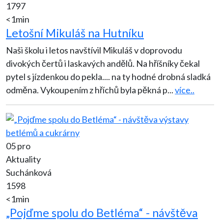
1797
<1min
Letošní Mikuláš na Hutníku
Naši školu i letos navštívil Mikuláš v doprovodu
divokých čertů i laskavých andělů. Na hříšníky čekal
pytel s jízdenkou do pekla.... na ty hodné drobná sladká
odměna. Vykoupením z hříchů byla pěkná p
...
více..
05 pro
Aktuality
Suchánková
1598
<1min
„Pojďme spolu do Betléma“ - návštěva