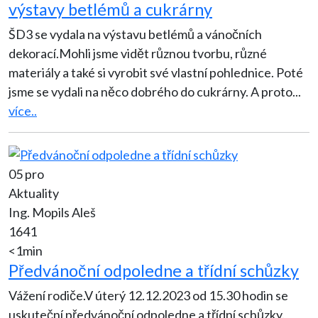
výstavy betlémů a cukrárny
ŠD3 se vydala na výstavu betlémů a vánočních
dekorací.Mohli jsme vidět různou tvorbu, různé
materiály a také si vyrobit své vlastní pohlednice. Poté
jsme se vydali na něco dobrého do cukrárny. A proto
...
více..
05 pro
Aktuality
Ing. Mopils Aleš
1641
<1min
Předvánoční odpoledne a třídní schůzky
Vážení rodiče.V úterý 12.12.2023 od 15.30 hodin se
uskuteční předvánoční odpoledne a třídní schůzky.