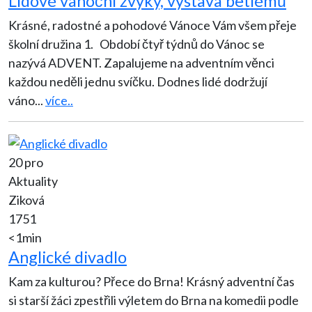
Lidové vánoční zvyky, výstava betlémů
Krásné, radostné a pohodové Vánoce Vám všem přeje
školní družina 1. Období čtyř týdnů do Vánoc se
nazývá ADVENT. Zapalujeme na adventním věnci
každou neděli jednu svíčku. Dodnes lidé dodržují
váno
...
více..
20 pro
Aktuality
Ziková
1751
<1min
Anglické divadlo
Kam za kulturou? Přece do Brna! Krásný adventní čas
si starší žáci zpestřili výletem do Brna na komedii podle