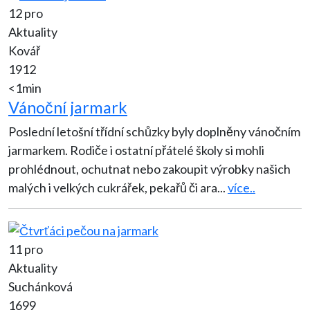
12 pro
Aktuality
Kovář
1912
<1min
Vánoční jarmark
Poslední letošní třídní schůzky byly doplněny vánočním
jarmarkem. Rodiče i ostatní přátelé školy si mohli
prohlédnout, ochutnat nebo zakoupit výrobky našich
malých i velkých cukrářek, pekařů či ara
...
více..
11 pro
Aktuality
Suchánková
1699