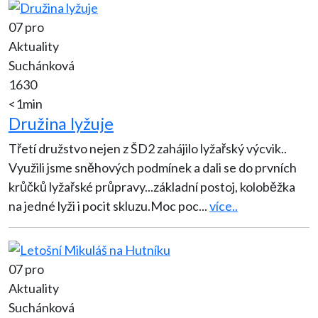
07 pro
Aktuality
Suchánková
1630
<1min
Družina lyžuje
Třetí družstvo nejen z ŠD2 zahájilo lyžařský výcvik..
Využili jsme sněhových podmínek a dali se do prvních
krůčků lyžařské průpravy...základní postoj, koloběžka
na jedné lyži i pocit skluzu.Moc poc
...
více..
07 pro
Aktuality
Suchánková