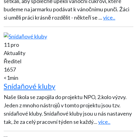
setkali, aby společně upekli vánoční cukroví, které
budeme na jarmarku podávat k vánočnímu punči. Žáci
si uměli práci krásně rozdělit - někteří se
...
více..
11 pro
Aktuality
Ředitel
1657
<1min
Snídaňové kluby
Naše škola se zapojila do projektu NPO, 2.kolo výzvy.
Jeden z mnoho nástrojů v tomto projektu jsou tzv.
snídaňové kluby. Snídaňové kluby jsou u nás nastaveny
tak, že za celý pracovní týden se každý
...
více..