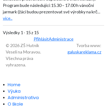
Program bude následující:15.30 – 17.00 h vánoční
jarmark (žáci budou prezentovat své výrobky na krč
...
více..
Výsledky 1 - 15 z 15
Přihlásit
Administrace
© 2026 ZŠ Hutník
Tvorba www:
Veselí na Moravou.
galuskareklama.cz
Všechna práva
vyhrazena.
Home
Výuka
Administrativa
O škole