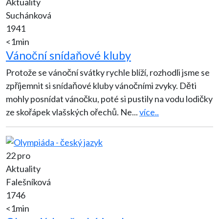
Aktuality
Suchánková
1941
<1min
Vánoční snídaňové kluby
Protože se vánoční svátky rychle blíží, rozhodli jsme se
zpříjemnit si snídaňové kluby vánočními zvyky. Děti
mohly posnídat vánočku, poté si pustily na vodu lodičky
ze skořápek vlašských ořechů. Ne
...
více..
22 pro
Aktuality
Falešníková
1746
<1min