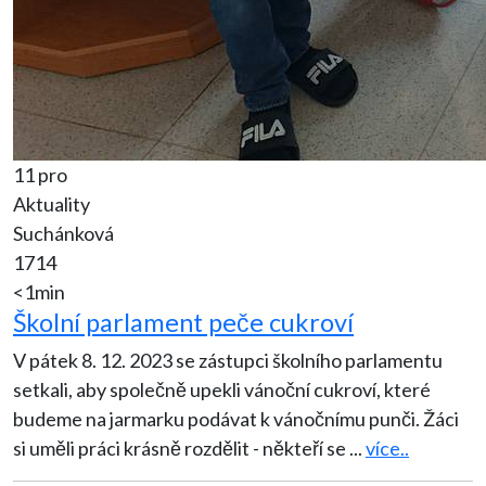
11 pro
Aktuality
Suchánková
1714
<1min
Školní parlament peče cukroví
V pátek 8. 12. 2023 se zástupci školního parlamentu
setkali, aby společně upekli vánoční cukroví, které
budeme na jarmarku podávat k vánočnímu punči. Žáci
si uměli práci krásně rozdělit - někteří se
...
více..