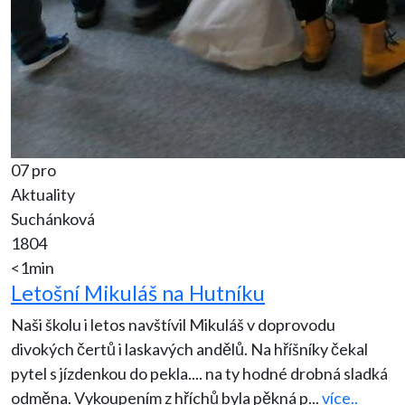
07 pro
Aktuality
Suchánková
1804
<1min
Letošní Mikuláš na Hutníku
Naši školu i letos navštívil Mikuláš v doprovodu
divokých čertů i laskavých andělů. Na hříšníky čekal
pytel s jízdenkou do pekla.... na ty hodné drobná sladká
odměna. Vykoupením z hříchů byla pěkná p
...
více..