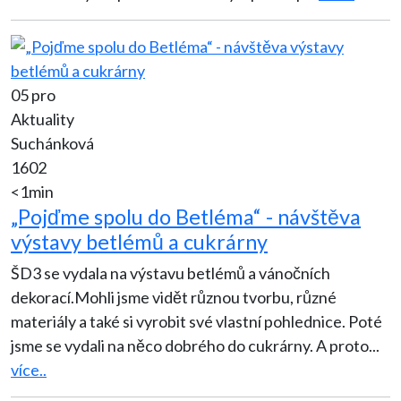
05 pro
Aktuality
Suchánková
1602
<1min
„Pojďme spolu do Betléma“ - návštěva
výstavy betlémů a cukrárny
ŠD3 se vydala na výstavu betlémů a vánočních
dekorací.Mohli jsme vidět různou tvorbu, různé
materiály a také si vyrobit své vlastní pohlednice. Poté
jsme se vydali na něco dobrého do cukrárny. A proto
...
více..