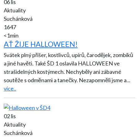
06 lis
Aktuality
Suchánková
1647
<1min
AŤ ŽIJE HALLOWEEN!
Svátek plný příšer, kostlivců, upírů, čarodějek, zombíků
a jiné havěti. Také ŠD 1 oslavila HALLOWEEN ve
strašidelných kostýmech. Nechyběly ani zábavné
soutěže s odměnami a tanečky. Nezapomněli jsme a
...
více..
02 lis
Aktuality
Suchánková