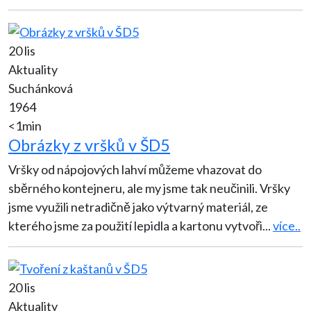
20 lis
Aktuality
Suchánková
1964
<1min
Obrázky z vršků v ŠD5
Vršky od nápojových lahví můžeme vhazovat do
sběrného kontejneru, ale my jsme tak neučinili. Vršky
jsme využili netradičně jako výtvarný materiál, ze
kterého jsme za použití lepidla a kartonu vytvoři
...
více..
20 lis
Aktuality