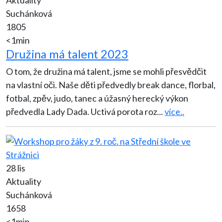
Aktuality
Suchánková
1805
<1min
Družina má talent 2023
O tom, že družina má talent, jsme se mohli přesvědčit
na vlastní oči. Naše děti předvedly break dance, florbal,
fotbal, zpěv, judo, tanec a úžasný herecký výkon
předvedla Lady Dada. Uctivá porota roz
...
více..
28 lis
Aktuality
Suchánková
1658
<1min