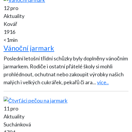
12 pro
Aktuality
Kovář
1916
<1min
Vánoční jarmark
Poslední letošní třídní schůzky byly doplněny vánočním
jarmarkem. Rodiče i ostatní přátelé školy si mohli
prohlédnout, ochutnat nebo zakoupit výrobky našich
malých i velkých cukrářek, pekařů či ara
...
více..
11 pro
Aktuality
Suchánková