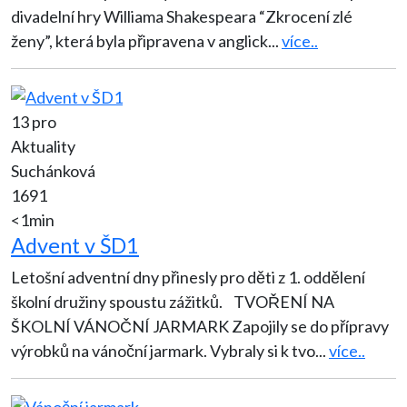
divadelní hry Williama Shakespeara “Zkrocení zlé
ženy”, která byla připravena v anglick
...
více..
13 pro
Aktuality
Suchánková
1691
<1min
Advent v ŠD1
Letošní adventní dny přinesly pro děti z 1. oddělení
školní družiny spoustu zážitků. TVOŘENÍ NA
ŠKOLNÍ VÁNOČNÍ JARMARK Zapojily se do přípravy
výrobků na vánoční jarmark. Vybraly si k tvo
...
více..