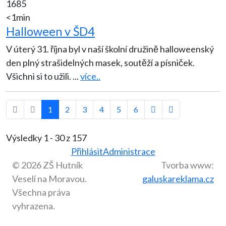
1685
<1min
Halloween v ŠD4
V úterý 31. října byl v naší školní družině halloweenský
den plný strašidelných masek, soutěží a písniček.
Všichni si to užili.
...
více..
1
2
3
4
5
6
Výsledky 1 - 30 z 157
Přihlásit
Administrace
© 2026 ZŠ Hutník
Tvorba www:
Veselí na Moravou.
galuskareklama.cz
Všechna práva
vyhrazena.