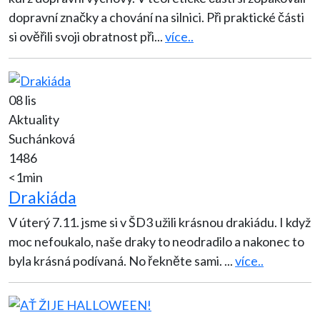
dopravní značky a chování na silnici. Při praktické části
si ověřili svoji obratnost při
...
více..
08 lis
Aktuality
Suchánková
1486
<1min
Drakiáda
V úterý 7.11. jsme si v ŠD3 užili krásnou drakiádu. I když
moc nefoukalo, naše draky to neodradilo a nakonec to
byla krásná podívaná. No řekněte sami.
...
více..