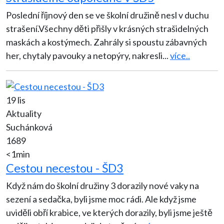
Poslední říjnový den se ve školní družině nesl v duchu
strašení.Všechny děti přišly v krásných strašidelných
maskách a kostýmech. Zahrály si spoustu zábavných
her, chytaly pavouky a netopýry, nakresli
...
více..
19 lis
Aktuality
Suchánková
1689
<1min
Cestou necestou - ŠD3
Když nám do školní družiny 3 dorazily nové vaky na
sezení a sedačka, byli jsme moc rádi. Ale když jsme
uviděli obří krabice, ve kterých dorazily, byli jsme ještě