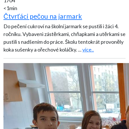
1704
<1min
Čtvrťáci pečou na jarmark
Do pečení cukroví na školní jarmark se pustili i žáci 4.
ročníku. Vybaveni zástěrkami, chňapkami a utěrkami se
pustili s nadšením do práce. Školu tentokrát provoněly
koka sušenky a ořechové koláčky.
...
více..