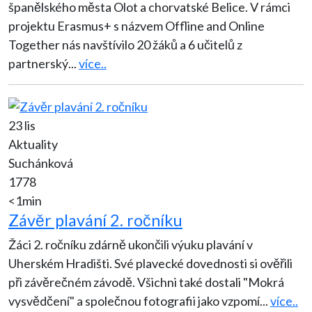
španělského města Olot a chorvatské Belice. V rámci
projektu Erasmus+ s názvem Offline and Online
Together nás navštívilo 20 žáků a 6 učitelů z
partnerský
...
více..
23 lis
Aktuality
Suchánková
1778
<1min
Závěr plavání 2. ročníku
Žáci 2. ročníku zdárně ukončili výuku plavání v
Uherském Hradišti. Své plavecké dovednosti si ověřili
při závěrečném závodě. Všichni také dostali "Mokrá
vysvědčení" a společnou fotografii jako vzpomí
...
více..