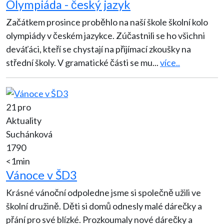
Olympiáda - český jazyk
Začátkem prosince proběhlo na naší škole školní kolo
olympiády v českém jazykce. Zúčastnili se ho všichni
deváťáci, kteří se chystají na přijímací zkoušky na
střední školy. V gramatické části se mu
...
více..
21 pro
Aktuality
Suchánková
1790
<1min
Vánoce v ŠD3
Krásné vánoční odpoledne jsme si společně užili ve
školní družině. Děti si domů odnesly malé dárečky a
přání pro své blízké. Prozkoumaly nové dárečky a