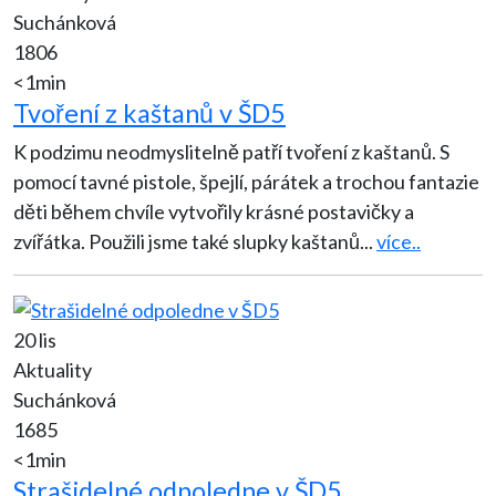
Suchánková
1806
<1min
Tvoření z kaštanů v ŠD5
K podzimu neodmyslitelně patří tvoření z kaštanů. S
pomocí tavné pistole, špejlí, párátek a trochou fantazie
děti během chvíle vytvořily krásné postavičky a
zvířátka. Použili jsme také slupky kaštanů
...
více..
20 lis
Aktuality
Suchánková
1685
<1min
Strašidelné odpoledne v ŠD5