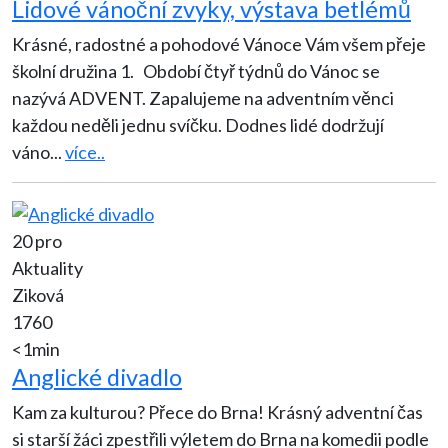
Lidové vánoční zvyky, výstava betlémů
Krásné, radostné a pohodové Vánoce Vám všem přeje
školní družina 1. Období čtyř týdnů do Vánoc se
nazývá ADVENT. Zapalujeme na adventním věnci
každou neděli jednu svíčku. Dodnes lidé dodržují
váno
...
více..
20 pro
Aktuality
Ziková
1760
<1min
Anglické divadlo
Kam za kulturou? Přece do Brna! Krásný adventní čas
si starší žáci zpestřili výletem do Brna na komedii podle