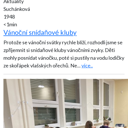
Aktuality
Suchánková
1948
<1min
Vánoční snídaňové kluby
Protože se vánoční svátky rychle blíží, rozhodli jsme se
zpříjemnit si snídaňové kluby vánočními zvyky. Děti
mohly posnídat vánočku, poté si pustily na vodu lodičky
ze skořápek vlašských ořechů. Ne
...
více..