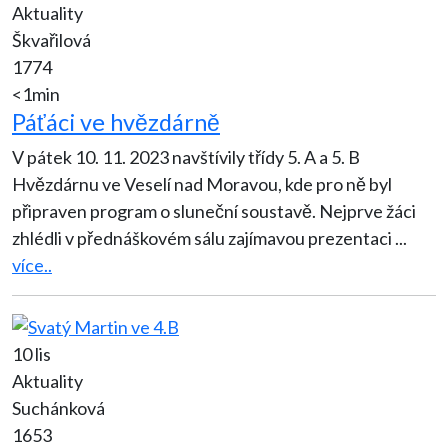
Aktuality
Škvařilová
1774
<1min
Páťáci ve hvězdárně
V pátek 10. 11. 2023 navštívily třídy 5. A a 5. B
Hvězdárnu ve Veselí nad Moravou, kde pro ně byl
připraven program o sluneční soustavě. Nejprve žáci
zhlédli v přednáškovém sálu zajímavou prezentaci
...
více..
10 lis
Aktuality
Suchánková
1653