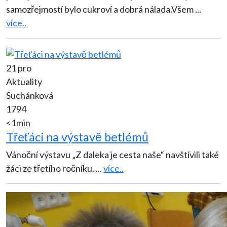
samozřejmostí bylo cukroví a dobrá nálada.Všem
...
více..
21 pro
Aktuality
Suchánková
1794
<1min
Třeťáci na výstavě betlémů
Vánoční výstavu „Z daleka je cesta naše“ navštívili také
žáci ze třetího ročníku.
...
více..