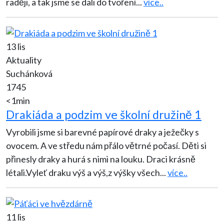
raději, a tak jsme se dali do tvoření
...
více..
13 lis
Aktuality
Suchánková
1745
<1min
Drakiáda a podzim ve školní družině 1
Vyrobili jsme si barevné papírové draky a ježečky s
ovocem. A ve středu nám přálo větrné počasí. Děti si
přinesly draky a hurá s nimi na louku. Draci krásně
létali.Vyleť draku výš a výš,z výšky všech
...
více..
11 lis