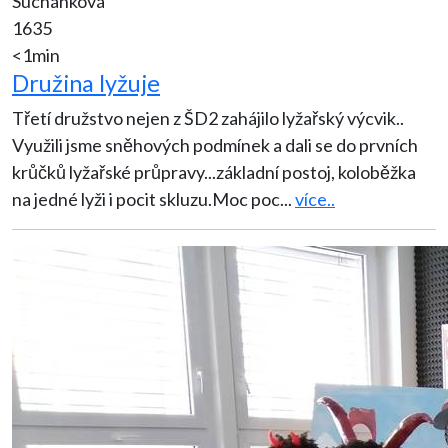
Suchánková
1635
<1min
Družina lyžuje
Třetí družstvo nejen z ŠD2 zahájilo lyžařský výcvik..
Využili jsme sněhových podmínek a dali se do prvních
krůčků lyžařské průpravy...základní postoj, koloběžka
na jedné lyži i pocit skluzu.Moc poc
...
více..