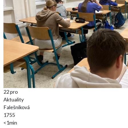
22 pro
Aktuality
Falešníková
1755
<1min