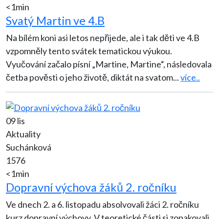
<1min
Svatý Martin ve 4.B
Na bílém koni asi letos nepřijede, ale i tak děti ve 4.B
vzpomněly tento svátek tematickou výukou.
Vyučování začalo písní „Martine, Martine“, následovala
četba pověsti o jeho životě, diktát na svatom
...
více..
09 lis
Aktuality
Suchánková
1576
<1min
Dopravní výchova žáků 2. ročníku
Ve dnech 2. a 6. listopadu absolvovali žáci 2. ročníku
kurz dopravní výchovy. V teoretické části si zopakovali