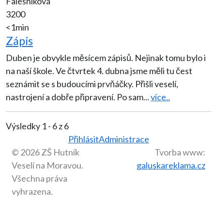
Falešníková
3200
<1min
Zápis
Duben je obvykle měsícem zápisů. Nejinak tomu bylo i
na naší škole. Ve čtvrtek 4. dubna jsme měli tu čest
seznámit se s budoucími prvňáčky. Přišli veselí,
nastrojení a dobře připravení. Po sam
...
více..
Výsledky 1 - 6 z 6
Přihlásit
Administrace
© 2026 ZŠ Hutník
Tvorba www:
Veselí na Moravou.
galuskareklama.cz
Všechna práva
vyhrazena.