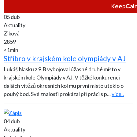
05 dub
Aktuality
Ziková
2859
<1min
Stříbro v krajském kole olympiády v AJ
Lukáš Nasku z 9.B vybojoval úžasné druhé místo v
krajském kole Olympiády v AJ. V těžké konkurenci
dalších vítězů okresních kol mu první místo uteklo o
pouhý bod. Své znalosti prokázal při práci s p
...
více..
04 dub
Aktuality