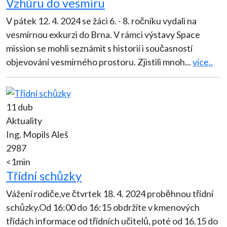
Vzhůru do vesmíru
V pátek 12. 4. 2024 se žáci 6. - 8. ročníku vydali na
vesmírnou exkurzi do Brna. V rámci výstavy Space
mission se mohli seznámit s historií i současností
objevování vesmírného prostoru. Zjistili mnoh
...
více..
11 dub
Aktuality
Ing. Mopils Aleš
2987
<1min
Třídní schůzky
Vážení rodiče,ve čtvrtek 18. 4. 2024 proběhnou třídní
schůzky.Od 16:00 do 16:15 obdržíte v kmenových
třídách informace od třídních učitelů, poté od 16.15 do