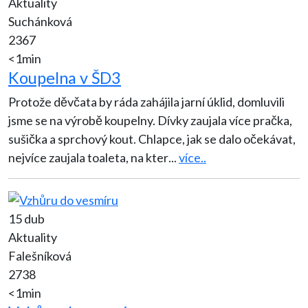
Aktuality
Suchánková
2367
<1min
Koupelna v ŠD3
Protože děvčata by ráda zahájila jarní úklid, domluvili
jsme se na výrobě koupelny. Dívky zaujala více pračka,
sušička a sprchový kout. Chlapce, jak se dalo očekávat,
nejvíce zaujala toaleta, na kter
...
více..
15 dub
Aktuality
Falešníková
2738
<1min