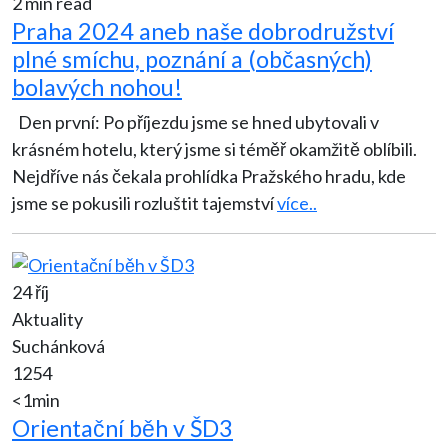
2 min read
Praha 2024 aneb naše dobrodružství
plné smíchu, poznání a (občasných)
bolavých nohou!
Den první: Po příjezdu jsme se hned ubytovali v
krásném hotelu, který jsme si téměř okamžitě oblíbili.
Nejdříve nás čekala prohlídka Pražského hradu, kde
jsme se pokusili rozluštit tajemství
více..
24 říj
Aktuality
Suchánková
1254
<1min
Orientační běh v ŠD3