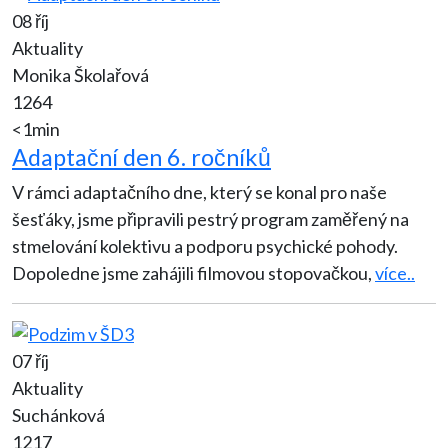
08 říj
Aktuality
Monika Školařová
1264
<1min
Adaptační den 6. ročníků
V rámci adaptačního dne, který se konal pro naše
šesťáky, jsme připravili pestrý program zaměřený na
stmelování kolektivu a podporu psychické pohody.
Dopoledne jsme zahájili filmovou stopovačkou,
více..
07 říj
Aktuality
Suchánková
1217