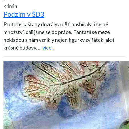
<1min
Podzim v ŠD3
Protože kaštany dozrály a děti nasbíraly úžasné
množství, dali jsme se do práce. Fantazii se meze
nekladou a nám vznikly nejen figurky zvířátek, ale i
krásné budovy.
...
více..