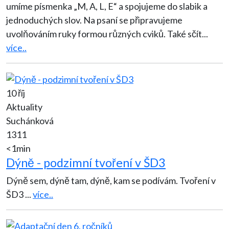
umíme písmenka „M, A, L, E“ a spojujeme do slabik a
jednoduchých slov. Na psaní se připravujeme
uvolňováním ruky formou různých cviků. Také sčít
...
více..
10 říj
Aktuality
Suchánková
1311
<1min
Dýně - podzimní tvoření v ŠD3
Dýně sem, dýně tam, dýně, kam se podívám. Tvoření v
ŠD3
...
více..