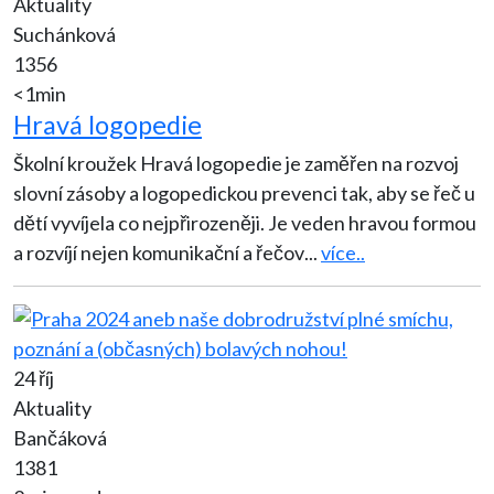
Aktuality
Suchánková
1356
<1min
Hravá logopedie
Školní kroužek Hravá logopedie je zaměřen na rozvoj
slovní zásoby a logopedickou prevenci tak, aby se řeč u
dětí vyvíjela co nejpřirozeněji. Je veden hravou formou
a rozvíjí nejen komunikační a řečov
...
více..
24 říj
Aktuality
Bančáková
1381