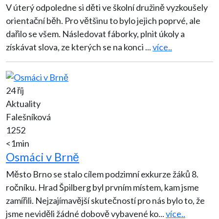
V úterý odpoledne si děti ve školní družině vyzkoušely
orientační běh. Pro většinu to bylo jejich poprvé, ale
dařilo se všem. Následovat fáborky, plnit úkoly a
získávat slova, ze kterých se na konci
...
více..
24 říj
Aktuality
Falešníková
1252
<1min
Osmáci v Brně
Město Brno se stalo cílem podzimní exkurze žáků 8.
ročníku. Hrad Špilberg byl prvním místem, kam jsme
zamířili. Nejzajímavější skutečností pro nás bylo to, že
jsme neviděli žádné dobově vybavené ko
...
více..