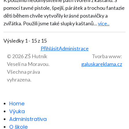
K podzimu neodmyslitelně patří tvoření z kaštanů. S
pomocí tavné pistole, špejlí, párátek a trochou fantazie
děti během chvíle vytvořily krásné postavičky a
zvířátka. Použili jsme také slupky kaštanů
...
více..
Výsledky 1 - 15 z 15
Přihlásit
Administrace
© 2026 ZŠ Hutník
Tvorba www:
Veselí na Moravou.
galuskareklama.cz
Všechna práva
vyhrazena.
Home
Výuka
Administrativa
O škole