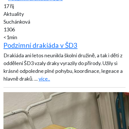
17 říj
Aktuality
Suchánková
1306
<1min
Podzimní drakiáda v ŠD3
Drakiáda ani letos neunikla školní družině, a tak i děti z
oddělení ŠD3 vzaly draky vyrazily do přírody. Užily si
krásné odpoledne plné pohybu, koordinace, legeace a
hlavně draků.
...
více..