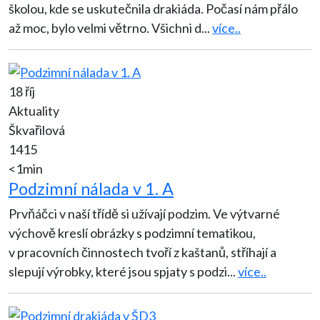
školou, kde se uskutečnila drakiáda. Počasí nám přálo
až moc, bylo velmi větrno. Všichni d
...
více..
18 říj
Aktuality
Škvařilová
1415
<1min
Podzimní nálada v 1. A
Prvňáčci v naší třídě si užívají podzim. Ve výtvarné
výchově kreslí obrázky s podzimní tematikou,
v pracovních činnostech tvoří z kaštanů, stříhají a
slepují výrobky, které jsou spjaty s podzi
...
více..