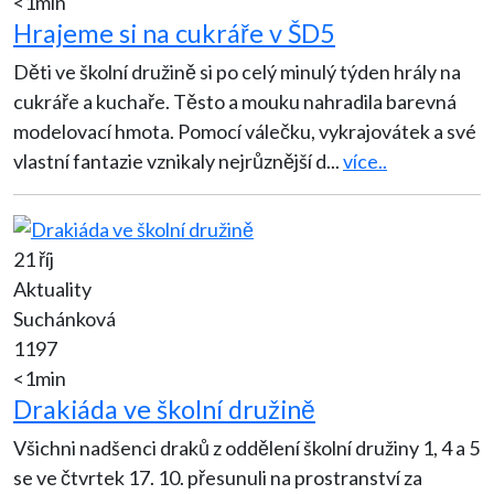
<1min
Hrajeme si na cukráře v ŠD5
Děti ve školní družině si po celý minulý týden hrály na
cukráře a kuchaře. Těsto a mouku nahradila barevná
modelovací hmota. Pomocí válečku, vykrajovátek a své
vlastní fantazie vznikaly nejrůznější d
...
více..
21 říj
Aktuality
Suchánková
1197
<1min
Drakiáda ve školní družině
Všichni nadšenci draků z oddělení školní družiny 1, 4 a 5
se ve čtvrtek 17. 10. přesunuli na prostranství za