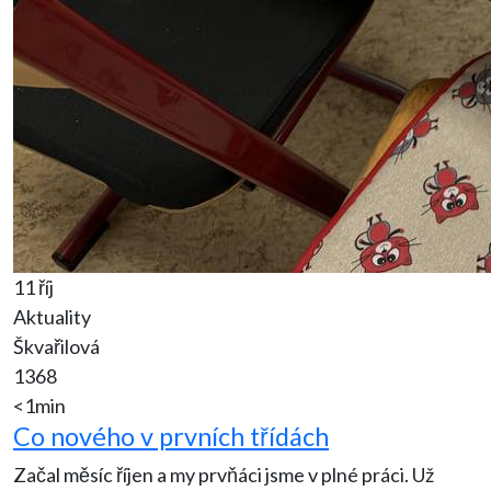
11 říj
Aktuality
Škvařilová
1368
<1min
Co nového v prvních třídách
Začal měsíc říjen a my prvňáci jsme v plné práci. Už