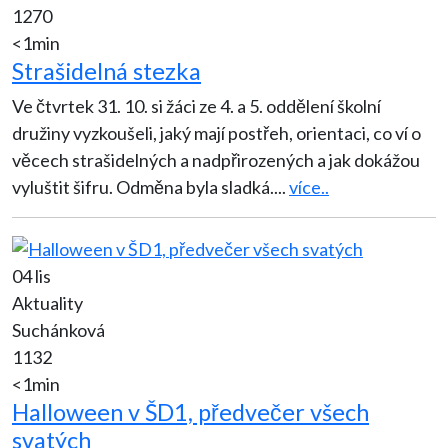
1270
<1min
Strašidelná stezka
Ve čtvrtek 31. 10. si žáci ze 4. a 5. oddělení školní
družiny vyzkoušeli, jaký mají postřeh, orientaci, co ví o
věcech strašidelných a nadpřirozených a jak dokážou
vyluštit šifru. Odměna byla sladká.
...
více..
04 lis
Aktuality
Suchánková
1132
<1min
Halloween v ŠD1, předvečer všech
svatých