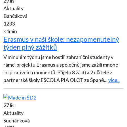
29 lis
Aktuality
Bančáková
1233
<1min
Erasmus v naší škole: nezapomenutelný
týden plný zážitků
V minulém týdnu jsme hostili zahraniční studenty v
rámci projektu Erasmus a společně jsme zažili mnoho
inspirativních momentů. Přijelo 8 žáků a 2 učitelé z
partnerské školy ESCOLA PIA OLOT ze Španě
...
více..
27 lis
Aktuality
Suchánková