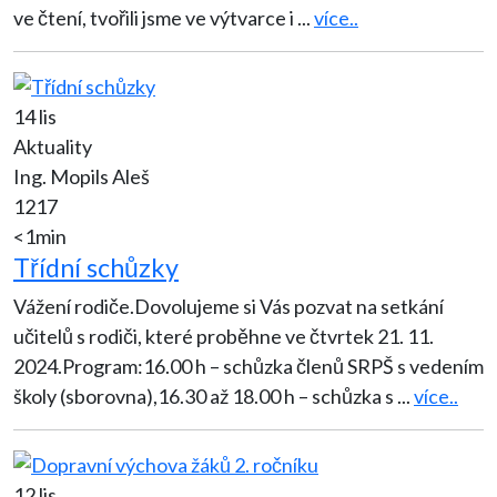
ve čtení, tvořili jsme ve výtvarce i
...
více..
14 lis
Aktuality
Ing. Mopils Aleš
1217
<1min
Třídní schůzky
Vážení rodiče.Dovolujeme si Vás pozvat na setkání
učitelů s rodiči, které proběhne ve čtvrtek 21. 11.
2024.Program:16.00 h – schůzka členů SRPŠ s vedením
školy (sborovna),16.30 až 18.00 h – schůzka s
...
více..
12 lis