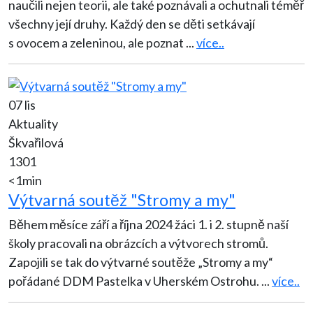
naučili nejen teorii, ale také poznávali a ochutnali téměř
všechny její druhy. Každý den se děti setkávají
s ovocem a zeleninou, ale poznat
...
více..
07 lis
Aktuality
Škvařilová
1301
<1min
Výtvarná soutěž "Stromy a my"
Během měsíce září a října 2024 žáci 1. i 2. stupně naší
školy pracovali na obrázcích a výtvorech stromů.
Zapojili se tak do výtvarné soutěže „Stromy a my“
pořádané DDM Pastelka v Uherském Ostrohu.
...
více..