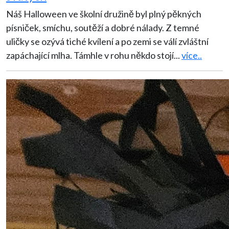
Náš Halloween ve školní družině byl plný pěkných
písniček, smíchu, soutěží a dobré nálady. Z temné
uličky se ozývá tiché kvílení a po zemi se válí zvláštní
zapáchající mlha. Támhle v rohu někdo stojí
...
více..