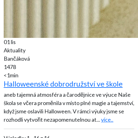
01 lis
Aktuality
Bančáková
1478
<1min
Halloweenské dobrodružství ve škole
aneb tajemná atmosféra a čarodějnice ve výuce Naše
škola se včera proměnila v místo plné magie a tajemství,
když jsme oslavili Halloween. V rámci výuky jsme se
rozhodli vytvořit nezapomenutelnou at
...
více..