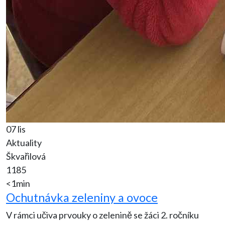
07 lis
Aktuality
Škvařilová
1185
<1min
Ochutnávka zeleniny a ovoce
V rámci učiva prvouky o zelenině se žáci 2. ročníku