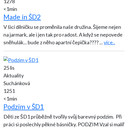
1278
<1min
Made in ŠD2
V šicí dílničku se proměnila naše družina. Šijeme nejen
na jarmark, ale i jen tak pro radost. A když se nepovede
sněhulák... bude z něho apartní čepička????
...
více..
25 lis
Aktuality
Suchánková
1251
<1min
Podzim v ŠD1
Děti ze ŠD1 průběžně tvořily svůj barevný podzim. Při
práci si poslechly pěkné básničky. PODZIM Vzal si malíř