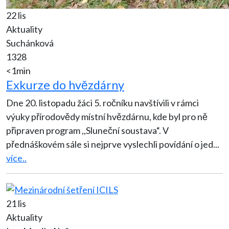
22 lis
Aktuality
Suchánková
1328
<1min
Exkurze do hvězdárny
Dne 20. listopadu žáci 5. ročníku navštívili v rámci
výuky přírodovědy místní hvězdárnu, kde byl pro ně
připraven program ,,Sluneční soustava“. V
přednáškovém sále si nejprve vyslechli povídání o jed
...
více..
21 lis
Aktuality