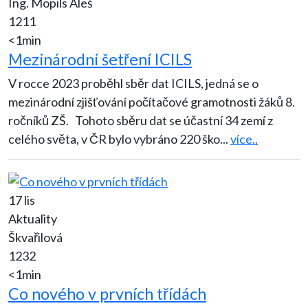
Ing. Mopils Aleš
1211
<1min
Mezinárodní šetření ICILS
V rocce 2023 proběhl sběr dat ICILS, jedná se o
mezinárodní zjišťování počítačové gramotnosti žáků 8.
ročníků ZŠ. Tohoto sběru dat se účastní 34 zemí z
celého světa, v ČR bylo vybráno 220 ško
...
více..
17 lis
Aktuality
Škvařilová
1232
<1min
Co nového v prvních třídách