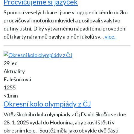
Procvičujeme si jazýček
S pomocí veselých karet jsme v logopedickém kroužku
procvičovali motoriku mluvidel a posilovali svalstvo
dutiny ústní. Díky výtvarnému nápaditému provedení
děti karty náramně bavily a plnění úkolů sv
...
více..
29 led
Aktuality
Falešníková
1255
<1min
Okresní kolo olympiády z ČJ
Vítěz školního kola olympiády z Čj David Skočík se dne
28. 1. 2025 vydal do Hodonína, aby zkusil štěstí v
okresním kole. Soutěž měla jako obvykle dvě části.