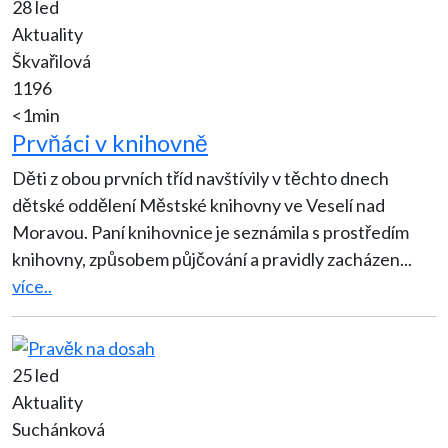
28 led
Aktuality
Škvařilová
1196
<1min
Prvňáci v knihovně
Děti z obou prvních tříd navštívily v těchto dnech
dětské oddělení Městské knihovny ve Veselí nad
Moravou. Paní knihovnice je seznámila s prostředím
knihovny, způsobem půjčování a pravidly zacházen
...
více..
25 led
Aktuality
Suchánková