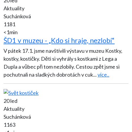
20 led
Aktuality
Suchánková
1181
<1min
ŠD1 v muzeu - „Kdo si hraje, nezlobí“
V pátek 17.1. jsme navštívili výstavu v muzeu Kostky,
kostky, kostičky. Děti si vyhrály s kostkami z Lega a
Dupla a vůbec při tom nezlobily. Cestou zpět jsme si
pochutnali na sladkých dobrotách v cuk
...
více..
20 led
Aktuality
Suchánková
1163