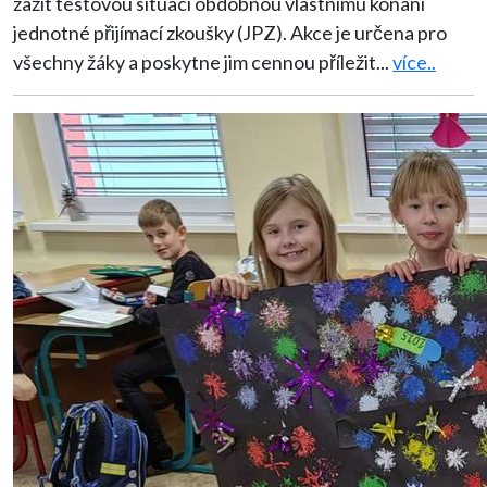
zažít testovou situaci obdobnou vlastnímu konání
jednotné přijímací zkoušky (JPZ). Akce je určena pro
všechny žáky a poskytne jim cennou příležit
...
více..