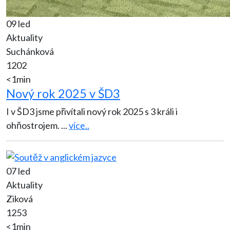
09 led
Aktuality
Suchánková
1202
<1min
Nový rok 2025 v ŠD3
I v ŠD3 jsme přivítali nový rok 2025 s 3 králi i
ohňostrojem.
...
více..
07 led
Aktuality
Ziková
1253
<1min