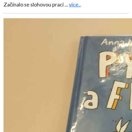
Začínalo se slohovou prací
...
více..