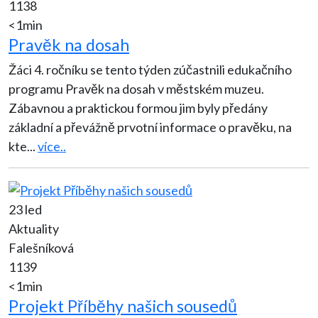
1138
<1min
Pravěk na dosah
Žáci 4. ročníku se tento týden zúčastnili edukačního
programu Pravěk na dosah v městském muzeu.
Zábavnou a praktickou formou jim byly předány
základní a převážně prvotní informace o pravěku, na
kte
...
více..
23 led
Aktuality
Falešníková
1139
<1min
Projekt Příběhy našich sousedů