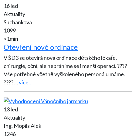
16 led
Aktuality
Suchánková
1099
<1min
Otevření nové ordinace
V ŠD3 se otevírá nová ordinace dětského lékaře,
chirurgie, oční, ale nebráníme se i menší operaci. ????
Vše potřebné včetně vyškoleného personálu máme.
????
...
více..
13 led
Aktuality
Ing. Mopils Aleš
1246