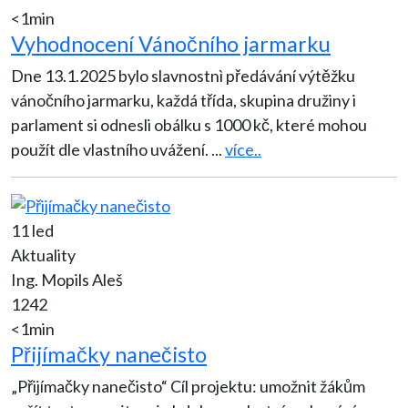
<1min
Vyhodnocení Vánočního jarmarku
Dne 13.1.2025 bylo slavnostnì předávání výtěžku
vánočního jarmarku, každá třída, skupina družiny i
parlament si odnesli obálku s 1000 kč, které mohou
použít dle vlastního uvážení.
...
více..
11 led
Aktuality
Ing. Mopils Aleš
1242
<1min
Přijímačky nanečisto
„Přijímačky nanečisto“ Cíl projektu: umožnit žákům