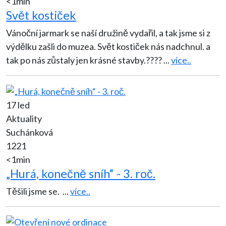
<1min
Svět kostiček
Vánoční jarmark se naší družině vydařil, a tak jsme si z
výdělku zašli do muzea. Svět kostiček nás nadchnul. a
tak po nás zůstaly jen krásné stavby.????
...
více..
17 led
Aktuality
Suchánková
1221
<1min
„Hurá, konečně sníh“ - 3. roč.
Těšili jsme se.
...
více..