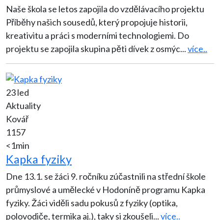
Naše škola se letos zapojila do vzdělávacího projektu
Příběhy našich sousedů, který propojuje historii,
kreativitu a práci s moderními technologiemi. Do
projektu se zapojila skupina pěti dívek z osmýc
...
více..
23 led
Aktuality
Kovář
1157
<1min
Kapka fyziky
Dne 13.1. se žáci 9. ročníku zúčastnili na střední škole
průmyslové a umělecké v Hodoníně programu Kapka
fyziky. Žáci viděli sadu pokusů z fyziky (optika,
polovodiče, termika aj.), taky si zkoušeli
...
více..