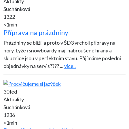
Aktuality
Suchánková
1322
<1min
Příprava na prázdniny
Prázdniny se blíží, a proto v ŠD3 vrcholí přípravy na
hory. Lyže i snowboardy mají nabroušené hrany a
skluznice jsou v perfektním stavu. Příjímáme poslední
objednávky na servis????
...
více..
30 led
Aktuality
Suchánková
1236
<1min