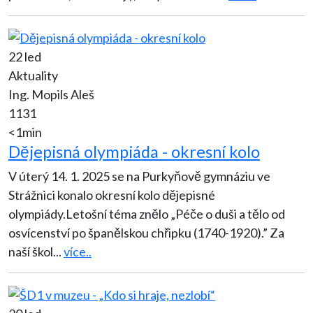
22 led
Aktuality
Ing. Mopils Aleš
1131
<1min
Dějepisná olympiáda - okresní kolo
V úterý 14. 1. 2025 se na Purkyňově gymnáziu ve
Strážnici konalo okresní kolo dějepisné
olympiády.Letošní téma znělo „Péče o duši a tělo od
osvícenství po španělskou chřipku (1740-1920).” Za
naší škol
...
více..