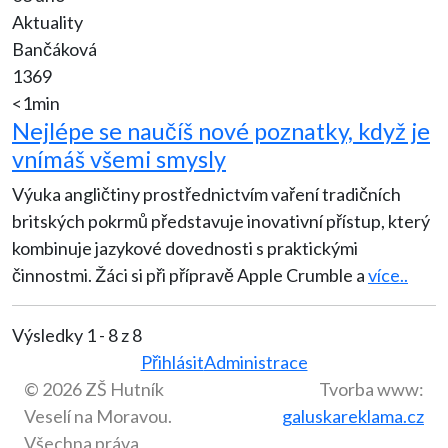
Aktuality
Bančáková
1369
<1min
Nejlépe se naučíš nové poznatky, když je
vnímáš všemi smysly
Výuka angličtiny prostřednictvím vaření tradičních
britských pokrmů představuje inovativní přístup, který
kombinuje jazykové dovednosti s praktickými
činnostmi. Žáci si při přípravě Apple Crumble a
více..
Výsledky 1 - 8 z 8
Přihlásit
Administrace
© 2026 ZŠ Hutník
Tvorba www:
Veselí na Moravou.
galuskareklama.cz
Všechna práva