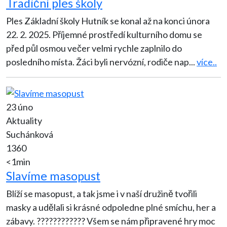
Tradiční ples školy
Ples Základní školy Hutník se konal až na konci února
22. 2. 2025. Příjemné prostředí kulturního domu se
před půl osmou večer velmi rychle zaplnilo do
posledního místa. Žáci byli nervózní, rodiče nap
...
více..
23 úno
Aktuality
Suchánková
1360
<1min
Slavíme masopust
Blíží se masopust, a tak jsme i v naší družině tvořili
masky a udělali si krásné odpoledne plné smíchu, her a
zábavy. ???????????? Všem se nám připravené hry moc