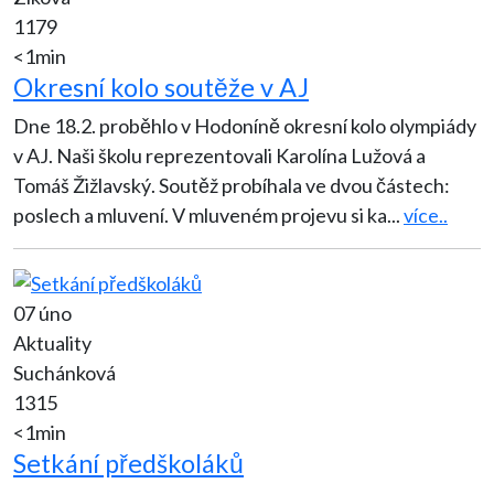
1179
<1min
Okresní kolo soutěže v AJ
Dne 18.2. proběhlo v Hodoníně okresní kolo olympiády
v AJ. Naši školu reprezentovali Karolína Lužová a
Tomáš Žižlavský. Soutěž probíhala ve dvou částech:
poslech a mluvení. V mluveném projevu si ka
...
více..
07 úno
Aktuality
Suchánková
1315
<1min
Setkání předškoláků