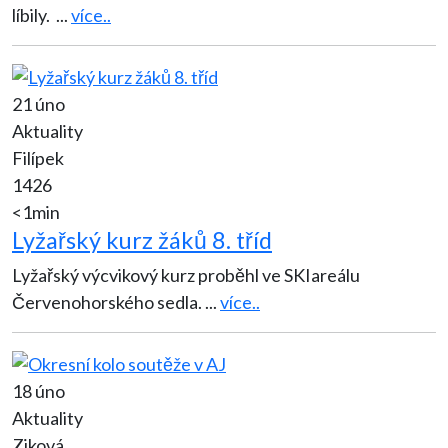
líbily.
...
více..
21 úno
Aktuality
Filípek
1426
<1min
Lyžařský kurz žáků 8. tříd
Lyžařský výcvikový kurz proběhl ve SKIareálu
Červenohorského sedla.
...
více..
18 úno
Aktuality
Ziková