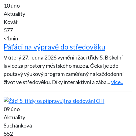
10 úno
Aktuality
Kovář
577
<1min
Páťáci na výpravě do středověku
V úterý 27. ledna 2026 vyměnili žáci třídy 5. B školní
lavice za prostory městského muzea. Čekal je zde
poutavý výukový program zaměřený na každodenní
život ve středověku. Díky interaktivní a zába
...
více..
09 úno
Aktuality
Suchánková
552