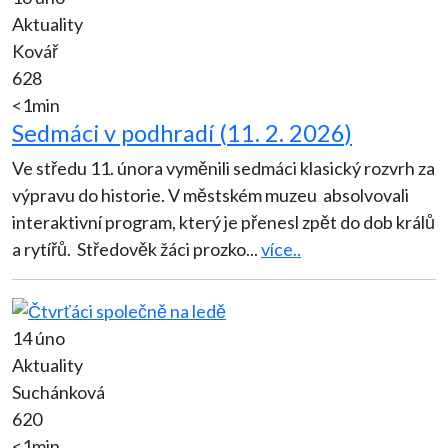
Aktuality
Kovář
628
<1min
Sedmáci v podhradí (11. 2. 2026)
Ve středu 11. února vyměnili sedmáci klasický rozvrh za
výpravu do historie. V městském muzeu absolvovali
interaktivní program, který je přenesl zpět do dob králů
a rytířů. Středověk žáci prozko
...
více..
14 úno
Aktuality
Suchánková
620
<1min