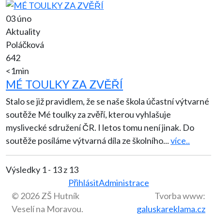
03 úno
Aktuality
Poláčková
642
<1min
MÉ TOULKY ZA ZVĚŘÍ
Stalo se již pravidlem, že se naše škola účastní výtvarné
soutěže Mé toulky za zvěří, kterou vyhlašuje
myslivecké sdružení ČR. I letos tomu není jinak. Do
soutěže posíláme výtvarná díla ze školního
...
více..
Výsledky 1 - 13 z 13
Přihlásit
Administrace
© 2026 ZŠ Hutník
Tvorba www:
Veselí na Moravou.
galuskareklama.cz