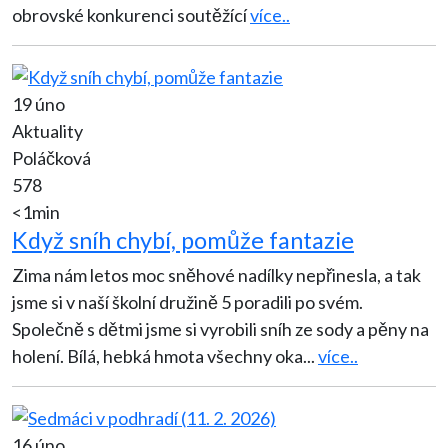
obrovské konkurenci soutěžící
více..
19 úno
Aktuality
Poláčková
578
<1min
Když sníh chybí, pomůže fantazie
Zima nám letos moc sněhové nadílky nepřinesla, a tak
jsme si v naší školní družině 5 poradili po svém.
Společně s dětmi jsme si vyrobili sníh ze sody a pěny na
holení. Bílá, hebká hmota všechny oka
...
více..
16 úno