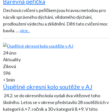
Barevná peříčka
Dechová cvičení s peříčkem jsou hravou metodou pro
nácvik správného dýchání, vědomého dýchání,
prodloužení výdechu a zklidnění. Děti tato cvičení moc
bavila.
...
více..
24 úno
Aktuality
Ziková
596
<1min
Úspěšné okresní kolo soutěže v AJ
24.2. se do okresního kola vydali dva vítězové toho
školního. Letos se v okrese představilo 28 soutěžících v
kategorii 6.+7. ročník a 30 v kategorii 8.+9. V této