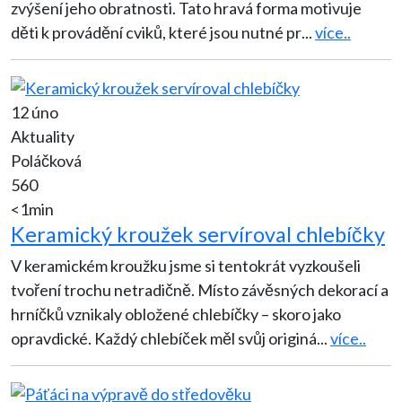
zvýšení jeho obratnosti. Tato hravá forma motivuje
děti k provádění cviků, které jsou nutné pr
...
více..
12 úno
Aktuality
Poláčková
560
<1min
Keramický kroužek servíroval chlebíčky
V keramickém kroužku jsme si tentokrát vyzkoušeli
tvoření trochu netradičně. Místo závěsných dekorací a
hrníčků vznikaly obložené chlebíčky – skoro jako
opravdické. Každý chlebíček měl svůj originá
...
více..