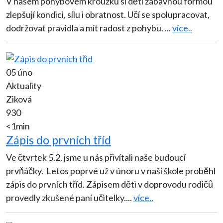
V našem pohybovém kroužku si děti zábavnou formou
zlepšují kondici, sílu i obratnost. Učí se spolupracovat,
dodržovat pravidla a mít radost z pohybu.
...
více..
05 úno
Aktuality
Ziková
930
<1min
Zápis do prvních tříd
Ve čtvrtek 5.2. jsme u nás přivítali naše budoucí
prvňáčky. Letos poprvé už v únoru v naší škole proběhl
zápis do prvních tříd. Zápisem děti v doprovodu rodičů
provedly zkušené paní učitelky.
...
více..