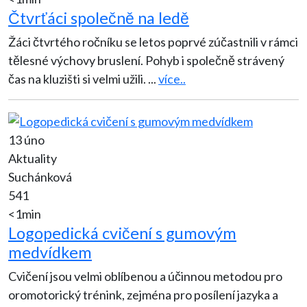
Čtvrťáci společně na ledě
Žáci čtvrtého ročníku se letos poprvé zúčastnili v rámci
tělesné výchovy bruslení. Pohyb i společně strávený
čas na kluzišti si velmi užili.
...
více..
13 úno
Aktuality
Suchánková
541
<1min
Logopedická cvičení s gumovým
medvídkem
Cvičení jsou velmi oblíbenou a účinnou metodou pro
oromotorický trénink, zejména pro posílení jazyka a