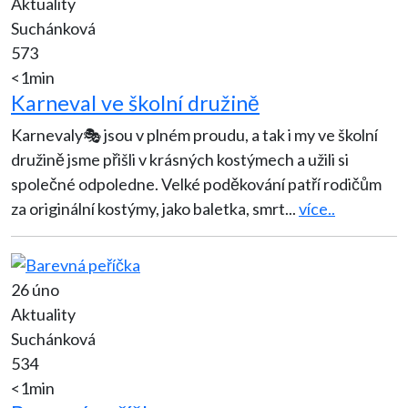
Aktuality
Suchánková
573
<1min
Karneval ve školní družině
Karnevaly🎭 jsou v plném proudu, a tak i my ve školní
družině jsme přišli v krásných kostýmech a užili si
společné odpoledne. Velké poděkování patří rodičům
za originální kostýmy, jako baletka, smrt
...
více..
26 úno
Aktuality
Suchánková
534
<1min