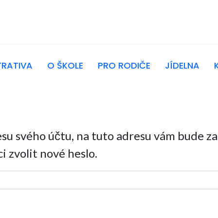
TRATIVA
O ŠKOLE
PRO RODIČE
JÍDELNA
u svého účtu, na tuto adresu vám bude zas
 zvolit nové heslo.