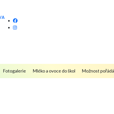
VA
Fotogalerie
Mléko a ovoce do škol
Možnost pořádán