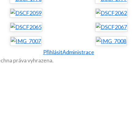
Přihlásit
Administrace
echna práva vyhrazena.