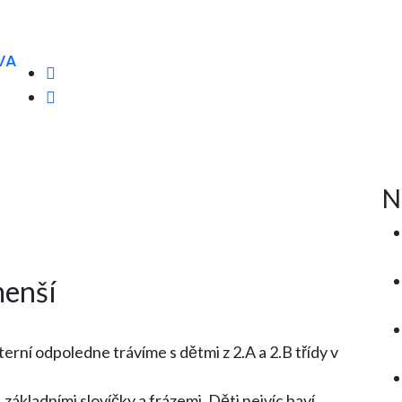
VA
N
menší
erní odpoledne trávíme s dětmi z 2.A a 2.B třídy v
, základními slovíčky a frázemi. Děti nejvíc baví