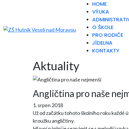
HOME
VÝUKA
ADMINISTRATI
O ŠKOLE
PRO RODIČE
JÍDELNA
KONTAKTY
Aktuality
Angličtina pro naše nej
1. srpen 2018
Už od začátku tohoto školního roku každé út
kroužku angličtiny.
Hlavní náplní je seznámit se s melodií jazyka