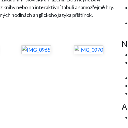
 z knihy nebo na interaktivní tabuli a samozřejmě hry.
ných hodinách anglického jazyka příští rok.
N
A