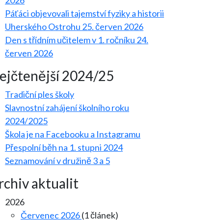
2026
Páťáci objevovali tajemství fyziky a historii
Uherského Ostrohu
25. červen 2026
Den s třídním učitelem v 1. ročníku
24.
červen 2026
ejčtenější 2024/25
Tradiční ples školy
Slavnostní zahájení školního roku
2024/2025
Škola je na Facebooku a Instagramu
Přespolní běh na 1. stupni 2024
Seznamování v družině 3 a 5
rchiv aktualit
2026
Červenec 2026
(1 článek)