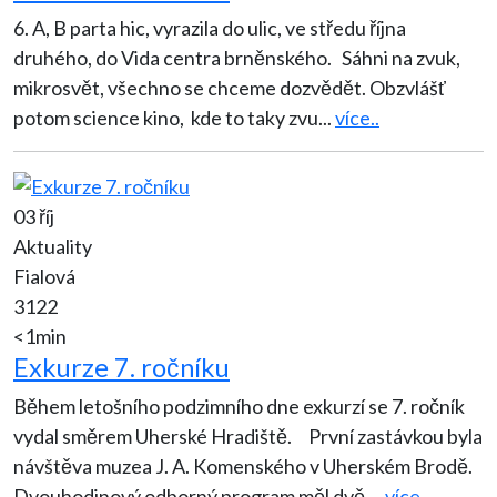
6. A, B parta hic, vyrazila do ulic, ve středu října
druhého, do Vida centra brněnského. Sáhni na zvuk,
mikrosvět, všechno se chceme dozvědět. Obzvlášť
potom science kino, kde to taky zvu
...
více..
03 říj
Aktuality
Fialová
3122
<1min
Exkurze 7. ročníku
Během letošního podzimního dne exkurzí se 7. ročník
vydal směrem Uherské Hradiště. První zastávkou byla
návštěva muzea J. A. Komenského v Uherském Brodě.
Dvouhodinový odborný program měl dvě
...
více..