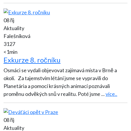
08 říj
Aktuality
Falešníková
3127
<1min
Exkurze 8. ročníku
Osmáci se vydali objevovat zajímavá místa v Brně a
okolí. Za tajemstvím létání jsme se vypravili do
Planetária a pomocí krásných animací poznávali
proměnu odvěkých snů v realitu. Poté jsme
...
více..
08 říj
Aktuality