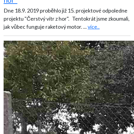
Dne 18.9. 2019 proběhlo již 15. projektové odpoledne
projektu "Čerstvý vítr z hor". Tentokrát jsme zkoumali,
jak vůbec funguje raketový motor.
...
více..