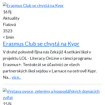
16 říj
Aktuality
Fialová
3523
<1min
Erasmus Club se chystá na Kypr
V druhé polovině října nás čeká již 4.setkání škol v
projektu LOL - Literacy OnLine v rámci programu
Erasmus+. Tentokrát se účastníci ze všech
partnerských škol sejdou v Larnace na ostrově Kypr.
Na
...
více..
15 říj