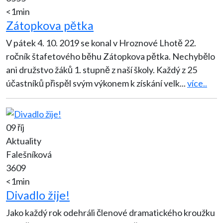
<1min
Zátopkova pětka
V pátek 4. 10. 2019 se konal v Hroznové Lhotě 22.
ročník štafetového běhu Zátopkova pětka. Nechybělo
ani družstvo žáků 1. stupně z naší školy. Každý z 25
účastníků přispěl svým výkonem k získání velk
...
více..
09 říj
Aktuality
Falešníková
3609
<1min
Divadlo žije!
Jako každý rok odehráli členové dramatického kroužku