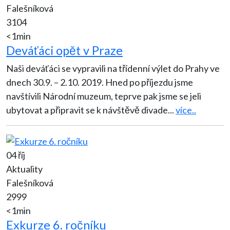
Falešníková
3104
<1min
Deváťáci opět v Praze
Naši deváťáci se vypravili na třídenní výlet do Prahy ve
dnech 30.9. – 2.10. 2019. Hned po příjezdu jsme
navštívili Národní muzeum, teprve pak jsme se jeli
ubytovat a připravit se k návštěvě divade
...
více..
04 říj
Aktuality
Falešníková
2999
<1min
Exkurze 6. ročníku