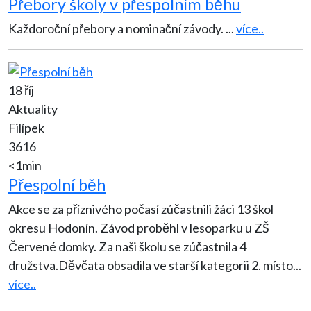
Přebory školy v přespolním běhu
Každoroční přebory a nominační závody.
...
více..
18 říj
Aktuality
Filípek
3616
<1min
Přespolní běh
Akce se za příznivého počasí zúčastnili žáci 13 škol
okresu Hodonín. Závod proběhl v lesoparku u ZŠ
Červené domky. Za naši školu se zúčastnila 4
družstva.Děvčata obsadila ve starší kategorii 2. místo
...
více..