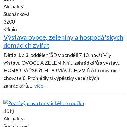
Aktuality
Suchánková
3200
<1min
Výstava ovoce, zeleniny a hospodářských
domácích zvířat
Děti z 1. a 3. oddělení ŠD v pondělí 7.10. navštívily
výstavu OVOCE A ZELENINY u zahrádkářů a výstavu
HOSPODÁŘSKÝCH DOMÁCÍCH ZVÍŘAT u místních
chovatelů. Prohlédly si výpěstky veselských
zahrádkářů,
...
více..
15 říj
Aktuality
Suchánková