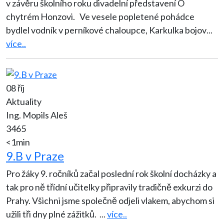
v závěru školního roku divadelní představení O
chytrém Honzovi. Ve vesele popletené pohádce
bydlel vodník v perníkové chaloupce, Karkulka bojov
...
více..
08 říj
Aktuality
Ing. Mopils Aleš
3465
<1min
9.B v Praze
Pro žáky 9. ročníků začal poslední rok školní docházky a
tak pro ně třídní učitelky připravily tradičně exkurzi do
Prahy. Všichni jsme společně odjeli vlakem, abychom si
užili tři dny plné zážitků.
...
více..