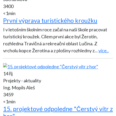
3400
<1min
První výprava turistického kroužku
I v letošním školním roce začal na naší škole pracovat
turistický kroužek. Cílem první akce byl Žerotín,
rozhledna Travičná a rekreační oblast Lučina. Z
vrcholu kopce Žerotína a z plošiny rozhledny z
...
více..
14 říj
Projekty - aktuality
Ing. Mopils Aleš
3459
<1min
15. projektové odpoledne "Čerstvý vítr z
hor"