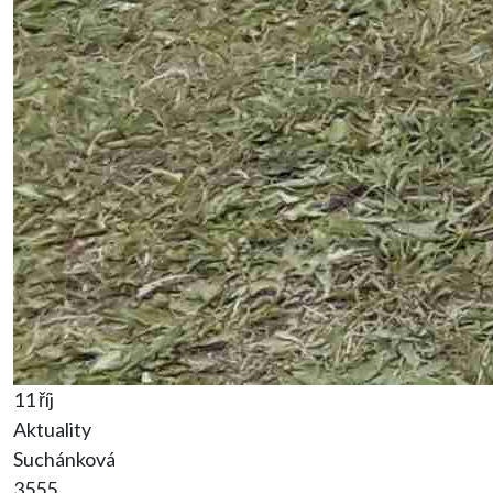
11 říj
Aktuality
Suchánková
3555