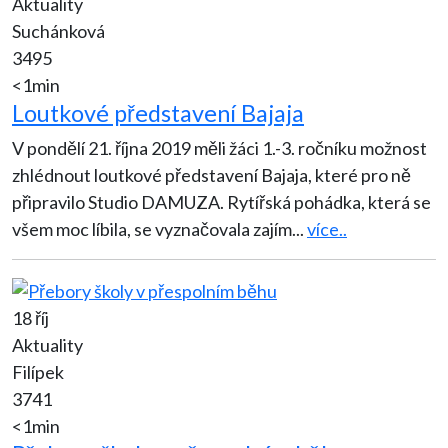
Aktuality
Suchánková
3495
<1min
Loutkové představení Bajaja
V pondělí 21. října 2019 měli žáci 1.-3. ročníku možnost
zhlédnout loutkové představení Bajaja, které pro ně
připravilo Studio DAMUZA. Rytířská pohádka, která se
všem moc líbila, se vyznačovala zajím
...
více..
18 říj
Aktuality
Filípek
3741
<1min