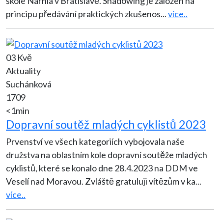
škole Narnia v Bratislavě. Shadowing je založen na
principu předávání praktických zkušenos
...
více..
03 Kvě
Aktuality
Suchánková
1709
<1min
Dopravní soutěž mladých cyklistů 2023
Prvenství ve všech kategoriích vybojovala naše
družstva na oblastním kole dopravní soutěže mladých
cyklistů, které se konalo dne 28.4.2023 na DDM ve
Veselí nad Moravou. Zvláště gratuluji vítězům v ka
...
více..