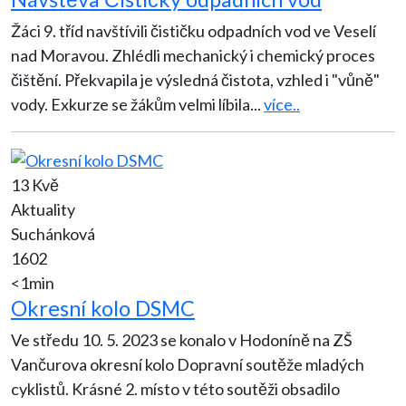
Žáci 9. tříd navštívili čističku odpadních vod ve Veselí
nad Moravou. Zhlédli mechanický i chemický proces
čištění. Překvapila je výsledná čistota, vzhled i "vůně"
vody. Exkurze se žákům velmi líbila
...
více..
13 Kvě
Aktuality
Suchánková
1602
<1min
Okresní kolo DSMC
Ve středu 10. 5. 2023 se konalo v Hodoníně na ZŠ
Vančurova okresní kolo Dopravní soutěže mladých
cyklistů. Krásné 2. místo v této soutěži obsadilo