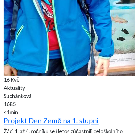
16 Kvě
Aktuality
Suchánková
1685
<1min
Projekt Den Země na 1. stupni
Žáci 1. až 4. ročníku se i letos zúčastnili celoškolního