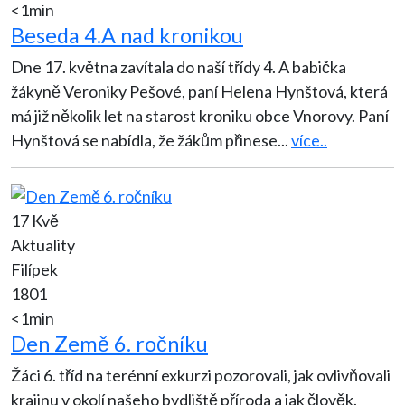
<1min
Beseda 4.A nad kronikou
Dne 17. května zavítala do naší třídy 4. A babička
žákyně Veroniky Pešové, paní Helena Hynštová, která
má již několik let na starost kroniku obce Vnorovy. Paní
Hynštová se nabídla, že žákům přinese
...
více..
17 Kvě
Aktuality
Filípek
1801
<1min
Den Země 6. ročníku
Žáci 6. tříd na terénní exkurzi pozorovali, jak ovlivňovali
krajinu v okolí našeho bydliště příroda a jak člověk.