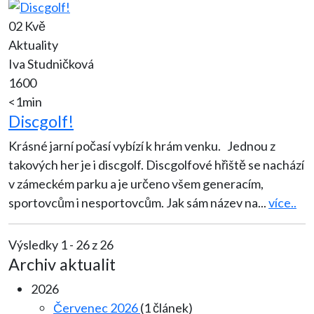
02 Kvě
Aktuality
Iva Studničková
1600
<1min
Discgolf!
Krásné jarní počasí vybízí k hrám venku. Jednou z
takových her je i discgolf. Discgolfové hřiště se nachází
v zámeckém parku a je určeno všem generacím,
sportovcům i nesportovcům. Jak sám název na
...
více..
Výsledky 1 - 26 z 26
Archiv aktualit
2026
Červenec 2026
(1 článek)