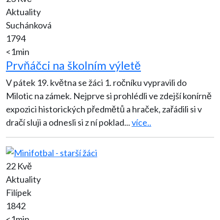
Aktuality
Suchánková
1794
<1min
Prvňáčci na školním výletě
V pátek 19. května se žáci 1. ročníku vypravili do
Milotic na zámek. Nejprve si prohlédli ve zdejší konírně
expozici historických předmětů a hraček, zařádili si v
dračí sluji a odnesli si z ní poklad
...
více..
22 Kvě
Aktuality
Filípek
1842
<1min