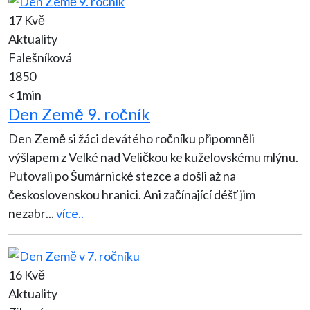
17 Kvě
Aktuality
Falešníková
1850
<1min
Den Země 9. ročník
Den Země si žáci devátého ročníku připomněli
výšlapem z Velké nad Veličkou ke kuželovskému mlýnu.
Putovali po Šumárnické stezce a došli až na
československou hranici. Ani začínající déšť jim
nezabr
...
více..
16 Kvě
Aktuality