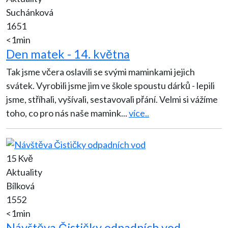
Suchánková
1651
<1min
Den matek - 14. května
Tak jsme včera oslavili se svými maminkami jejich
svátek. Vyrobili jsme jim ve škole spoustu dárků - lepili
jsme, stříhali, vyšívali, sestavovali přání. Velmi si vážíme
toho, co pro nás naše mamink
...
více..
15 Kvě
Aktuality
Bílková
1552
<1min
Návštěva Čističky odpadních vod