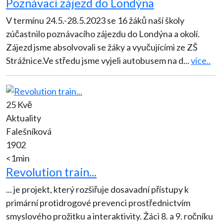
Poznávací zájezd do Londýna
V termínu 24.5.-28.5.2023 se 16 žáků naší školy
zúčastnilo poznávacího zájezdu do Londýna a okolí.
Zájezd jsme absolvovali se žáky a vyučujícími ze ZŠ
Strážnice.Ve středu jsme vyjeli autobusem na d
...
více..
25 Kvě
Aktuality
Falešníková
1902
<1min
Revolution train...
... je projekt, který rozšiřuje dosavadní přístupy k
primární protidrogové prevenci prostřednictvím
smyslového prožitku a interaktivity. Žáci 8. a 9. ročníku