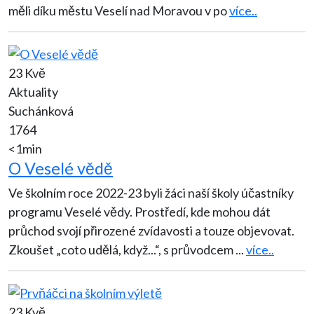
měli díku městu Veselí nad Moravou v po
více..
23 Kvě
Aktuality
Suchánková
1764
<1min
O Veselé vědě
Ve školním roce 2022-23 byli žáci naší školy účastníky
programu Veselé vědy. Prostředí, kde mohou dát
průchod svojí přirozené zvídavosti a touze objevovat.
Zkoušet „coto udělá, když...“, s průvodcem
...
více..
23 Kvě