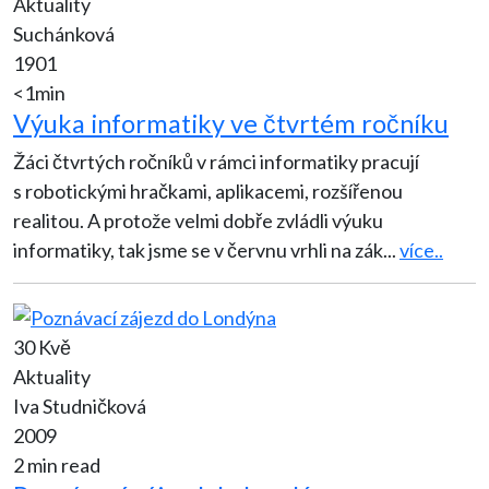
Aktuality
Suchánková
1901
<1min
Výuka informatiky ve čtvrtém ročníku
Žáci čtvrtých ročníků v rámci informatiky pracují
s robotickými hračkami, aplikacemi, rozšířenou
realitou. A protože velmi dobře zvládli výuku
informatiky, tak jsme se v červnu vrhli na zák
...
více..
30 Kvě
Aktuality
Iva Studničková
2009
2 min read