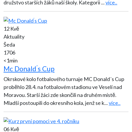
družstvo starších žáků naší školy. Kategorii
...
více..
12 Kvě
Aktuality
Šeda
1706
<1min
Mc Donald ́s Cup
Okrskové kolo fotbalového turnaje MC Donald´s Cup
proběhlo 28.4. na fotbalovém stadionu ve Veselí nad
Moravou. Starší žáci zde skončili na druhém místě.
Mladší postoupili do okresního kola, jenž se k
...
více..
06 Kvě