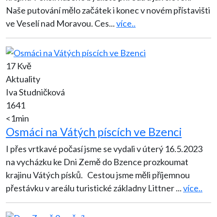
Naše putování mělo začátek i konec v novém přístavišti
ve Veselí nad Moravou. Ces
...
více..
17 Kvě
Aktuality
Iva Studničková
1641
<1min
Osmáci na Vátých píscích ve Bzenci
I přes vrtkavé počasí jsme se vydali v úterý 16.5.2023
na vycházku ke Dni Země do Bzence prozkoumat
krajinu Vátých písků. Cestou jsme měli příjemnou
přestávku v areálu turistické základny Littner
...
více..