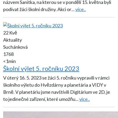
názvem Sanitka, na kterou se v pondělí 15. května byli
podívat žáci školní družiny. Akci or
...
více..
22 Kvě
Aktuality
Suchánková
1768
<1min
Školní výlet 5. ročníku 2023
V úterý 16. 5. 2023 se žáci 5. ročníku vypravili v rámci
školního výletu do Hvězdárny a planetária a VIDY v
Brně. V planetáriu jsme navštívili Digitárium ve 2D, je
to jedinečné zařízení, které umožňu
...
více..