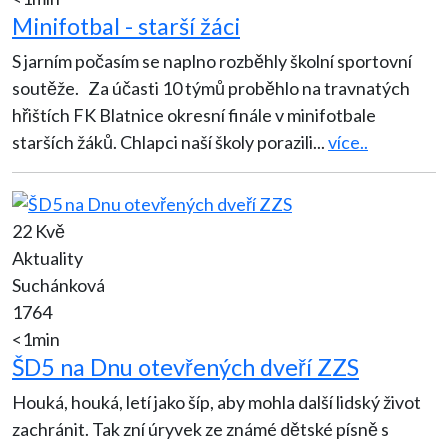
Minifotbal - starší žáci
S jarním počasím se naplno rozběhly školní sportovní
soutěže. Za účasti 10 týmů proběhlo na travnatých
hřištích FK Blatnice okresní finále v minifotbale
starších žáků. Chlapci naší školy porazili
...
více..
22 Kvě
Aktuality
Suchánková
1764
<1min
ŠD5 na Dnu otevřených dveří ZZS
Houká, houká, letí jako šíp, aby mohla další lidský život
zachránit. Tak zní úryvek ze známé dětské písně s