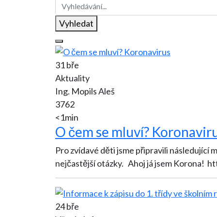
Vyhledat
31 bře
Aktuality
Ing. Mopils Aleš
3762
<1min
O čem se mluví? Koronavir
Pro zvídavé děti jsme připravili následující
nejčastější otázky. Ahoj já jsem Korona! h
24 bře