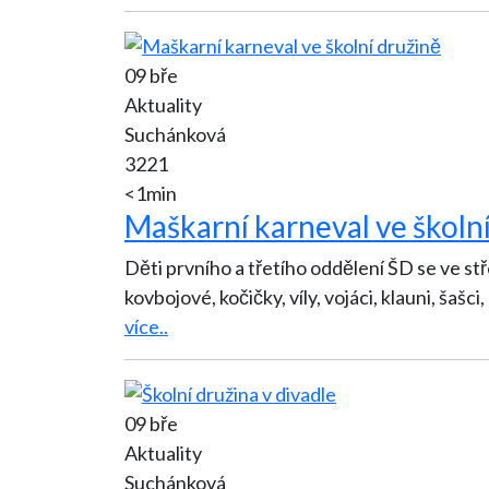
09 bře
Aktuality
Suchánková
3221
<1min
Maškarní karneval ve školn
Děti prvního a třetího oddělení ŠD se ve stř
kovbojové, kočičky, víly, vojáci, klauni, šašci, 
více..
09 bře
Aktuality
Suchánková