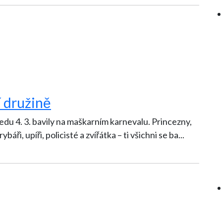
í družině
edu 4. 3. bavily na maškarním karnevalu. Princezny,
rybáři, upíři, policisté a zvířátka – ti všichni se ba
...