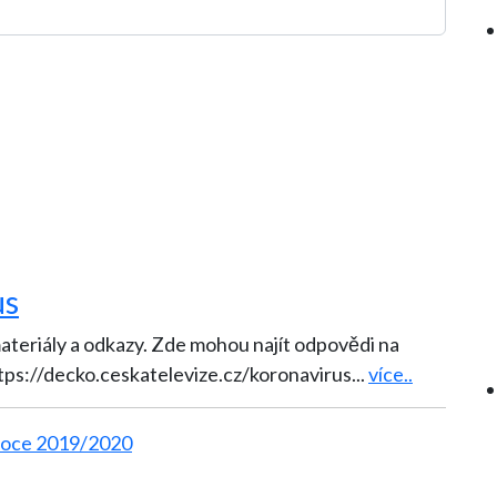
us
 materiály a odkazy. Zde mohou najít odpovědi na
ttps://decko.ceskatelevize.cz/koronavirus
...
více..