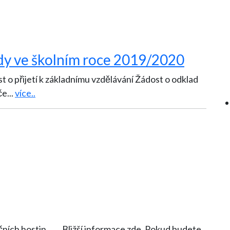
řídy ve školním roce 2019/2020
 o přijetí k základnímu vzdělávání Žádost o odklad
če
...
více..
ích hostin, ….. Bližší informace zde. Pokud budete