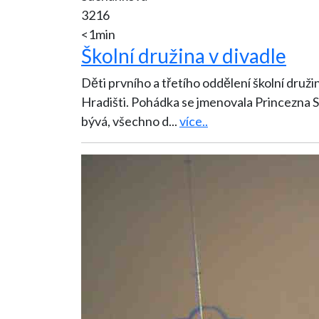
3216
<1min
Školní družina v divadle
Děti prvního a třetího oddělení školní druži
Hradišti. Pohádka se jmenovala Princezna S
bývá, všechno d
...
více..