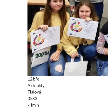
12 bře
Aktuality
Fialová
3583
<1min