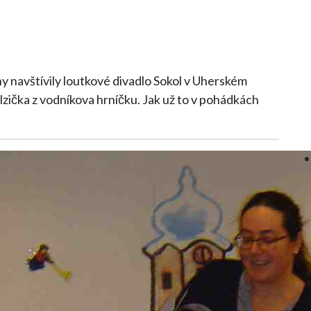
ny navštívily loutkové divadlo Sokol v Uherském
lzička z vodníkova hrníčku. Jak už to v pohádkách