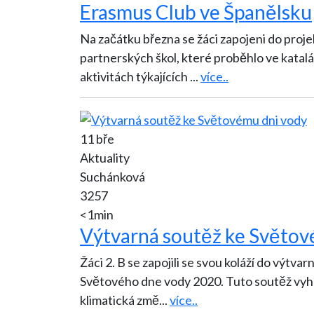
Erasmus Club ve Španělsku
Na začátku března se žáci zapojeni do proje
partnerských škol, které proběhlo ve katalánském městě Olot. 
aktivitách týkajících
...
více..
11 bře
Aktuality
Suchánková
3257
<1min
Výtvarná soutěž ke Světov
Žáci 2. B se zapojili se svou koláží do výtvar
Světového dne vody 2020. Tuto soutěž vyhl
klimatická změ
...
více..