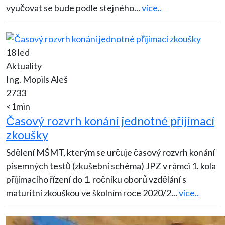
vyučovat se bude podle stejného
...
více..
18 led
Aktuality
Ing. Mopils Aleš
2733
<1min
Časový rozvrh konání jednotné přijímací
zkoušky
Sdělení MŠMT, kterým se určuje časový rozvrh konání
písemných testů (zkušební schéma) JPZ v rámci 1. kola
přijímacího řízení do 1. ročníku oborů vzdělání s
maturitní zkouškou ve školním roce 2020/2
...
více..