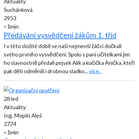
Aktuality
Suchánková
2953
<1min
Předávání vysvědčení žákům 1. tříd
I v této složité době se naši nejmenší žáčci dočkali
svého prvního vysvědčení. Spolu s paní učitelkami jim
ho slavnostně předali pejsek Alík a kočička Anička, kteří
pak děti odměnili i drobnou sladko
...
více..
28 led
Aktuality
Ing. Mopils Aleš
2774
<1min