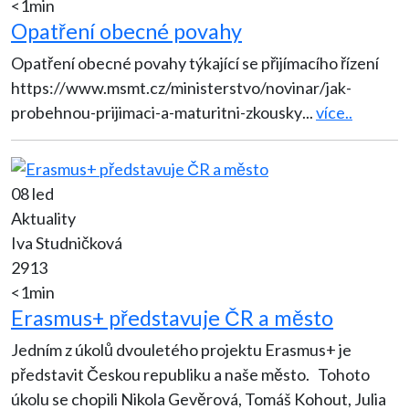
<1min
Opatření obecné povahy
Opatření obecné povahy týkající se přijímacího řízení
https://www.msmt.cz/ministerstvo/novinar/jak-
probehnou-prijimaci-a-maturitni-zkousky
...
více..
08 led
Aktuality
Iva Studničková
2913
<1min
Erasmus+ představuje ČR a město
Jedním z úkolů dvouletého projektu Erasmus+ je
představit Českou republiku a naše město. Tohoto
úkolu se chopili Nikola Gevěrová, Tomáš Kohout, Julia