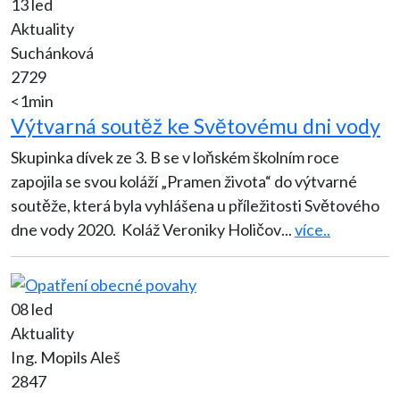
13 led
Aktuality
Suchánková
2729
<1min
Výtvarná soutěž ke Světovému dni vody
Skupinka dívek ze 3. B se v loňském školním roce
zapojila se svou koláží „Pramen života“ do výtvarné
soutěže, která byla vyhlášena u příležitosti Světového
dne vody 2020. Koláž Veroniky Holičov
...
více..
08 led
Aktuality
Ing. Mopils Aleš
2847