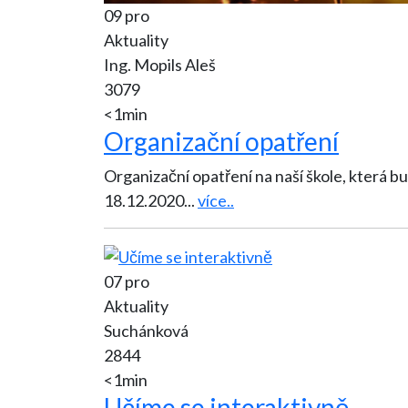
09 pro
Aktuality
Ing. Mopils Aleš
3079
<1min
Organizační opatření
Organizační opatření na naší škole, která bu
18.12.2020
...
více..
07 pro
Aktuality
Suchánková
2844
<1min
Učíme se interaktivně