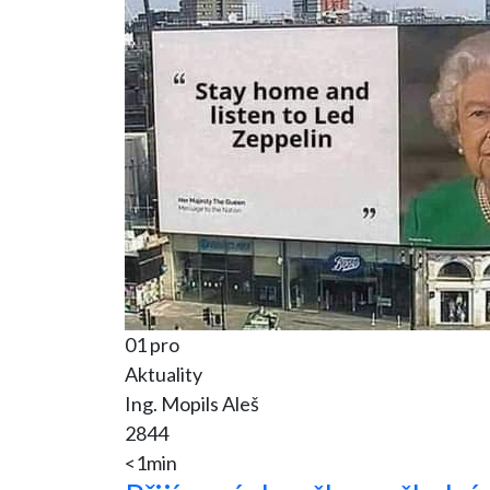
01 pro
Aktuality
Ing. Mopils Aleš
2844
<1min