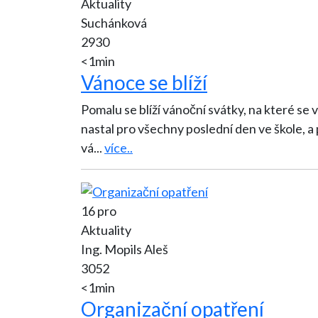
Aktuality
Suchánková
2930
<1min
Vánoce se blíží
Pomalu se blíží vánoční svátky, na které se všechny děti 
nastal pro všechny poslední den ve škole, a 
vá
...
více..
16 pro
Aktuality
Ing. Mopils Aleš
3052
<1min
Organizační opatření