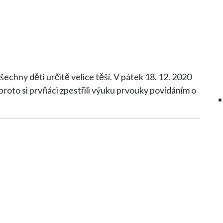
určitě velice těší. V pátek 18. 12. 2020
proto si prvňáci zpestřili výuku prvouky povídáním o