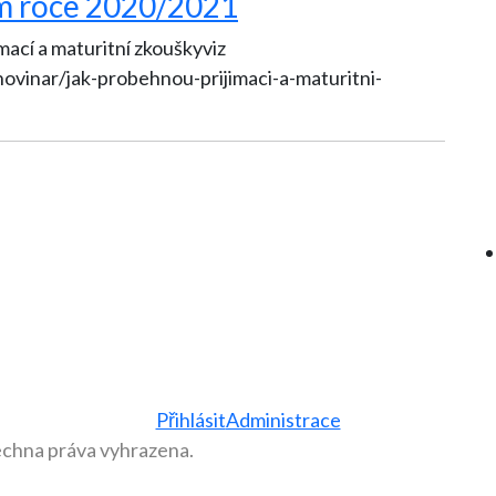
ím roce 2020/2021
mací a maturitní zkouškyviz
ovinar/jak-probehnou-prijimaci-a-maturitni-
Přihlásit
Administrace
echna práva vyhrazena.