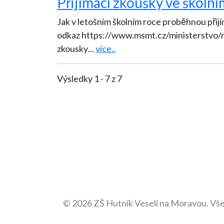
Přijímací zkoušky ve školn
Jak v letošním školním roce proběhnou přijí
odkaz https://www.msmt.cz/ministerstvo/n
zkousky
...
více..
Výsledky 1 - 7 z 7
© 2026 ZŠ Hutník Veselí na Moravou. Vš