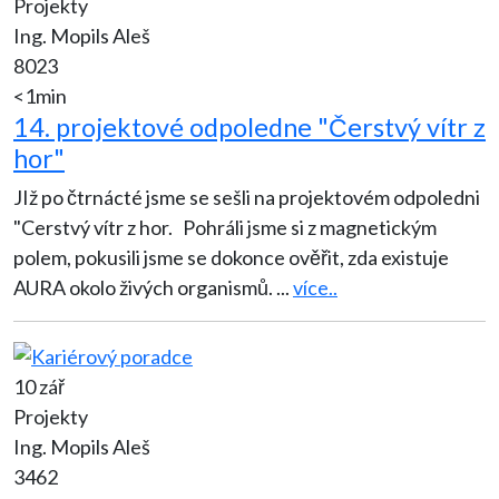
Projekty
Ing. Mopils Aleš
8023
<1min
14. projektové odpoledne "Čerstvý vítr z
hor"
JIž po čtrnácté jsme se sešli na projektovém odpoledni
"Cerstvý vítr z hor. Pohráli jsme si z magnetickým
polem, pokusili jsme se dokonce ověřit, zda existuje
AURA okolo živých organismů.
...
více..
10 zář
Projekty
Ing. Mopils Aleš
3462