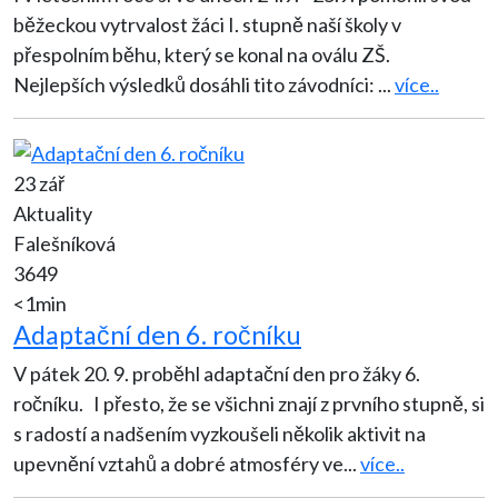
běžeckou vytrvalost žáci I. stupně naší školy v
přespolním běhu, který se konal na oválu ZŠ.
Nejlepších výsledků dosáhli tito závodníci:
...
více..
23 zář
Aktuality
Falešníková
3649
<1min
Adaptační den 6. ročníku
V pátek 20. 9. proběhl adaptační den pro žáky 6.
ročníku. I přesto, že se všichni znají z prvního stupně, si
s radostí a nadšením vyzkoušeli několik aktivit na
upevnění vztahů a dobré atmosféry ve
...
více..