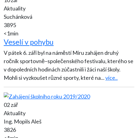
Aktuality
Suchánková
3895
<1min
Veselí v pohybu
V pátek 6. září byl na náměstí Míru zahájen druhý
ročník sportovně–společenského festivalu, kterého se
v dopoledních hodinách zúčastnili i žáci naší školy.
Mohli si vyzkoušet různé sporty, které na
...
více..
02 zář
Aktuality
Ing. Mopils Aleš
3826