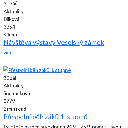
30 zář
Aktuality
Bílková
3354
<1min
Návštěva výstavy Veselský zámek
více..
30 zář
Aktuality
Suchánková
3779
2 min read
Přespolní běh žáků 1. stupně
I v letošním roce si ve dnech 24.9. - 25.9. poměřili svou