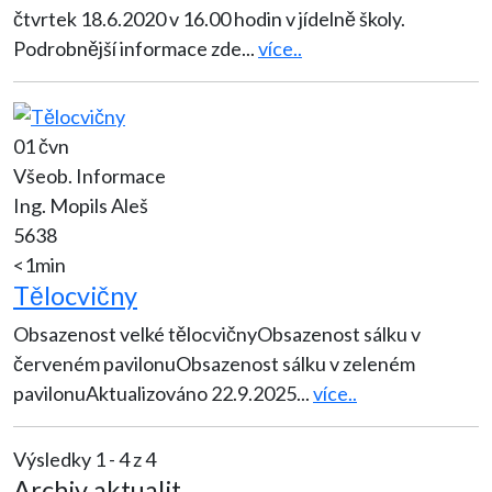
čtvrtek 18.6.2020 v 16.00 hodin v jídelně školy.
Podrobnější informace zde
...
více..
01 čvn
Všeob. Informace
Ing. Mopils Aleš
5638
<1min
Tělocvičny
Obsazenost velké tělocvičnyObsazenost sálku v
červeném pavilonuObsazenost sálku v zeleném
pavilonuAktualizováno 22.9.2025
...
více..
Výsledky 1 - 4 z 4
Archiv aktualit