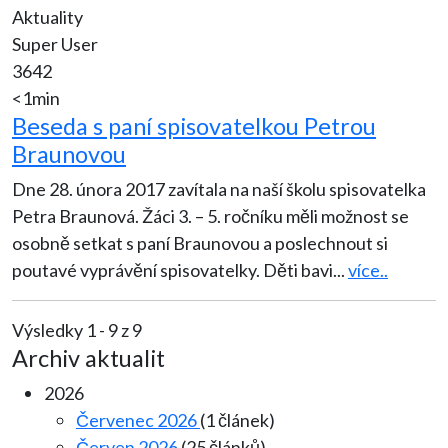
Aktuality
Super User
3642
<1min
Beseda s paní spisovatelkou Petrou
Braunovou
Dne 28. února 2017 zavítala na naší školu spisovatelka
Petra Braunová. Žáci 3. – 5. ročníku měli možnost se
osobně setkat s paní Braunovou a poslechnout si
poutavé vyprávění spisovatelky. Děti bavi
...
více..
Výsledky 1 - 9 z 9
Archiv aktualit
2026
Červenec 2026
(1 článek)
Červen 2026
(25 článků)