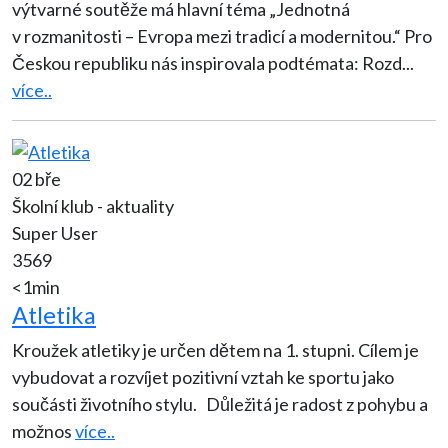
výtvarné soutěže má hlavní téma „Jednotná
v rozmanitosti – Evropa mezi tradicí a modernitou.“ Pro
Českou republiku nás inspirovala podtémata: Rozd
...
více..
02 bře
Školní klub - aktuality
Super User
3569
<1min
Atletika
Kroužek atletiky je určen dětem na 1. stupni. Cílem je
vybudovat a rozvíjet pozitivní vztah ke sportu jako
součásti životního stylu. Důležitá je radost z pohybu a
možnos
více..