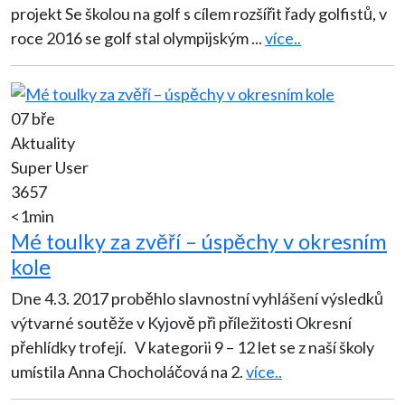
projekt Se školou na golf s cílem rozšířit řady golfistů, v
roce 2016 se golf stal olympijským
...
více..
07 bře
Aktuality
Super User
3657
<1min
Mé toulky za zvěří – úspěchy v okresním
kole
Dne 4.3. 2017 proběhlo slavnostní vyhlášení výsledků
výtvarné soutěže v Kyjově při příležitosti Okresní
přehlídky trofejí. V kategorii 9 – 12 let se z naší školy
umístila Anna Chocholáčová na 2.
více..