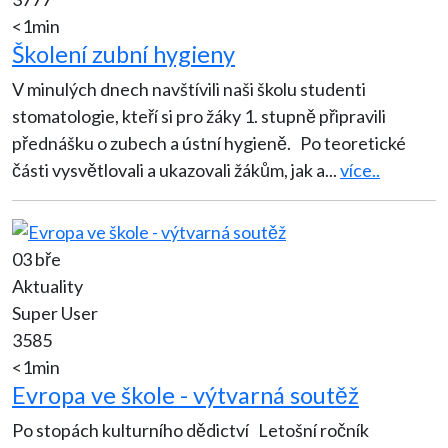
<1min
Školení zubní hygieny
V minulých dnech navštívili naši školu studenti
stomatologie, kteří si pro žáky 1. stupně připravili
přednášku o zubech a ústní hygieně. Po teoretické
části vysvětlovali a ukazovali žákům, jak a
...
více..
03 bře
Aktuality
Super User
3585
<1min
Evropa ve škole - výtvarná soutěž
Po stopách kulturního dědictví Letošní ročník