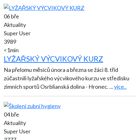
06 bře
Aktuality
Super User
3989
<1min
LYŽAŘSKÝ VÝCVIKOVÝ KURZ
Na přelomu měsíců února a března se žáci 8. tříd
zúčastnili lyžařského výcvikového kurzu ve středisku
zimních sportů Osrblianská dolina - Hronec.
...
více..
04 bře
Aktuality
Super User
3777