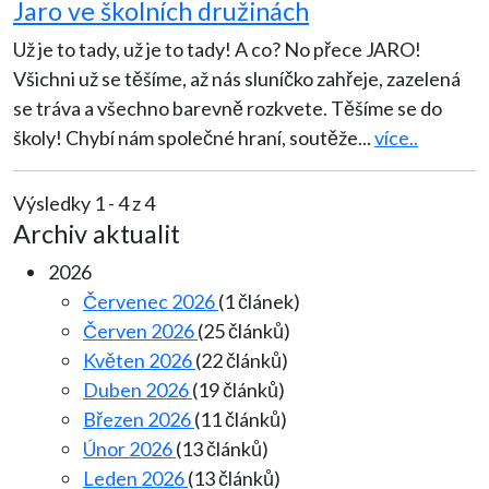
Jaro ve školních družinách
Už je to tady, už je to tady! A co? No přece JARO!
Všichni už se těšíme, až nás sluníčko zahřeje, zazelená
se tráva a všechno barevně rozkvete. Těšíme se do
školy! Chybí nám společné hraní, soutěže
...
více..
Výsledky 1 - 4 z 4
Archiv aktualit
2026
Červenec 2026
(1 článek)
Červen 2026
(25 článků)
Květen 2026
(22 článků)
Duben 2026
(19 článků)
Březen 2026
(11 článků)
Únor 2026
(13 článků)
Leden 2026
(13 článků)