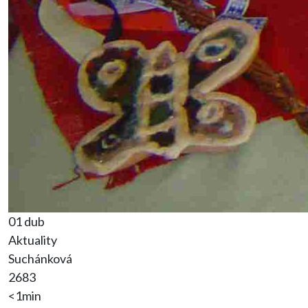
01 dub
Aktuality
Suchánková
2683
<1min