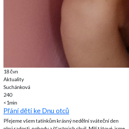
18 čvn
Aktuality
Suchánková
240
<1min
Přání dětí ke Dnu otců
Přejeme všem tatínkům krásný nedělní sváteční den
plný radosti, pohody a šťastných chvil. Milí tátové, jsme