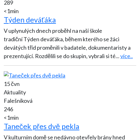
289
<1min
Týden deváťáka
V uplynulých dnech proběhl na naší škole
tradiční Týden deváťáka, během kterého se žáci
devátých tříd proměnili v badatele, dokumentaristy a
prezentující. Rozdělili se do skupin, vybrali si té
...
více..
15 čvn
Aktuality
Falešníková
246
<1min
Taneček přes dvě pekla
V kulturním domě se nedávno otevřely brány hned