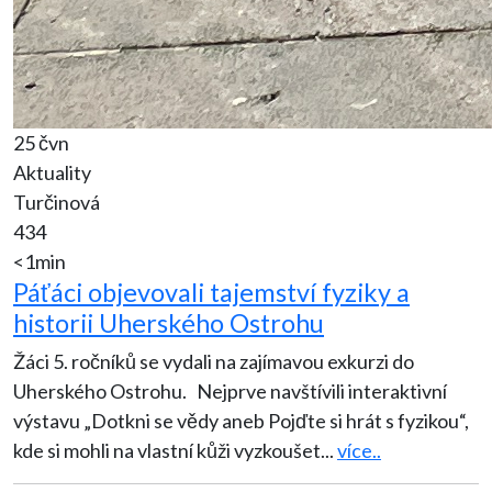
25 čvn
Aktuality
Turčinová
434
<1min
Páťáci objevovali tajemství fyziky a
historii Uherského Ostrohu
Žáci 5. ročníků se vydali na zajímavou exkurzi do
Uherského Ostrohu. Nejprve navštívili interaktivní
výstavu „Dotkni se vědy aneb Pojďte si hrát s fyzikou“,
kde si mohli na vlastní kůži vyzkoušet
...
více..