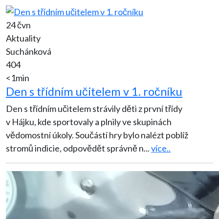
24 čvn
Aktuality
Suchánková
404
<1min
Den s třídním učitelem v 1. ročníku
Den s třídním učitelem strávily děti z první třídy
v Hájku, kde sportovaly a plnily ve skupinách
vědomostní úkoly. Součástí hry bylo nalézt poblíž
stromů indicie, odpovědět správně n
...
více..