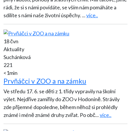
rádi, že si s námi povídáte, se vším nám pomáháte a
sdílíte s námi naše životní úspěchy.
...
více..
18 čvn
Aktuality
Suchánková
221
<1min
Prvňáčci v ZOO a na zámku
Ve středu 17. 6. se děti z 1. třídy vypravily na školní
výlet. Nejdříve zamířily do ZOO v Hodoníně. Strávily
zde příjemné dopoledne, během něhož si prohlédly
známé i méně známé druhy zvířat. Po obč
...
více..