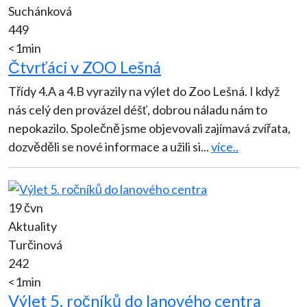
Suchánková
449
<1min
Čtvrťáci v ZOO Lešná
Třídy 4.A a 4.B vyrazily na výlet do Zoo Lešná. I když
nás celý den provázel déšť, dobrou náladu nám to
nepokazilo. Společně jsme objevovali zajímavá zvířata,
dozvěděli se nové informace a užili si
...
více..
19 čvn
Aktuality
Turčinová
242
<1min
Výlet 5. ročníků do lanového centra