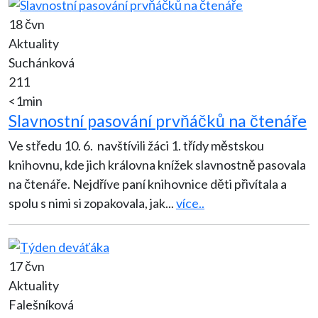
18 čvn
Aktuality
Suchánková
211
<1min
Slavnostní pasování prvňáčků na čtenáře
Ve středu 10. 6. navštívili žáci 1. třídy městskou
knihovnu, kde jich královna knížek slavnostně pasovala
na čtenáře. Nejdříve paní knihovnice děti přivítala a
spolu s nimi si zopakovala, jak
...
více..
17 čvn
Aktuality
Falešníková