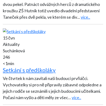
dvou pekel. Patnáct odvážných herců z dramatického
kroužku ZŠ Hutník totiž uvedlo divadelní představení
Taneček přes dvě pekla, ve kterém se div
...
více..
15 čvn
Aktuality
Suchánková
246
<1min
Setkání s předškoláky
Ve čtvrtek k nám zavítali naši budoucí prvňáčci.
Vychovatelky si pro ně připravily zábavné odpoledne a
jejich rodiče se seznámili s jejich budoucími učitelkami.
Počasí nám vyšlo a děti měly ze všec
...
více..