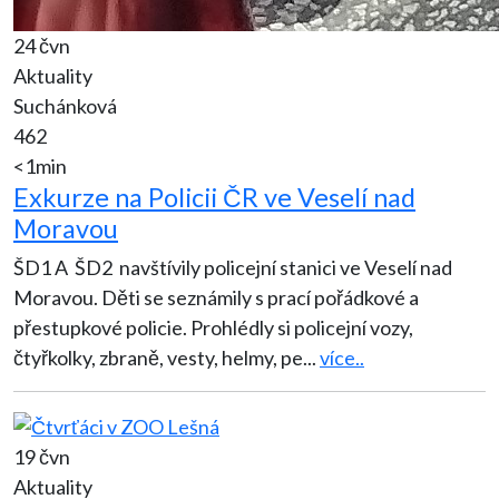
24 čvn
Aktuality
Suchánková
462
<1min
Exkurze na Policii ČR ve Veselí nad
Moravou
ŠD1 A ŠD2 navštívily policejní stanici ve Veselí nad
Moravou. Děti se seznámily s prací pořádkové a
přestupkové policie. Prohlédly si policejní vozy,
čtyřkolky, zbraně, vesty, helmy, pe
...
více..
19 čvn
Aktuality