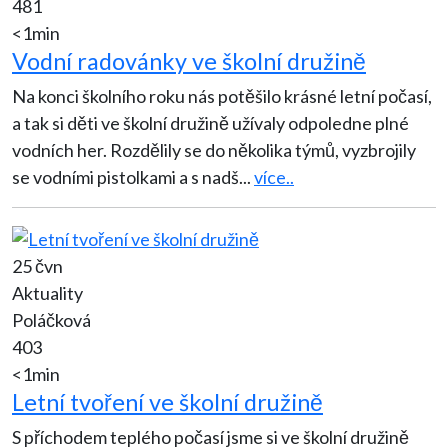
481
<1min
Vodní radovánky ve školní družině
Na konci školního roku nás potěšilo krásné letní počasí,
a tak si děti ve školní družině užívaly odpoledne plné
vodních her. Rozdělily se do několika týmů, vyzbrojily
se vodními pistolkami a s nadš
...
více..
25 čvn
Aktuality
Poláčková
403
<1min
Letní tvoření ve školní družině
S příchodem teplého počasí jsme si ve školní družině