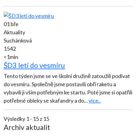
01 bře
Aktuality
Suchánková
1542
<1min
ŠD3 letí do vesmíru
Tento týden jsme se ve školní družině zatoužili podívat
do vesmíru. Společně jsme postavili obří raketu a
vybavili ji vším potřebným ke startu. Poté jsme si opatřili
potřebné obleky se skafandry a do
...
více..
Výsledky 1 - 15 z 15
Archiv aktualit