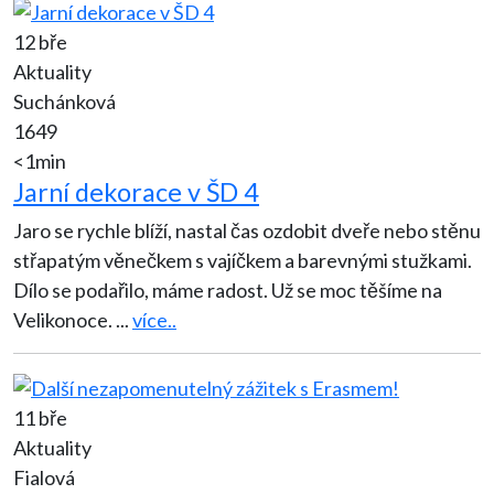
12 bře
Aktuality
Suchánková
1649
<1min
Jarní dekorace v ŠD 4
Jaro se rychle blíží, nastal čas ozdobit dveře nebo stěnu
střapatým věnečkem s vajíčkem a barevnými stužkami.
Dílo se podařilo, máme radost. Už se moc těšíme na
Velikonoce.
...
více..
11 bře
Aktuality
Fialová