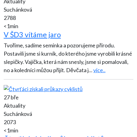
Aktuality
Suchánková
2788
<1min
V ŠD3 vítáme jaro
Tvoříme, sadíme semínka a pozorujeme přírodu.
Postavili jsme si kurník, do kterého jsme vyrobili krásné
slepičky. Vajíčka, která nám snesly, jsme si pomalovali,
no a koledníci můžou přijít. Děvčata j
...
více..
27 bře
Aktuality
Suchánková
2073
<1min