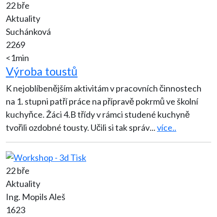
22 bře
Aktuality
Suchánková
2269
<1min
Výroba toustů
K nejoblíbenějším aktivitám v pracovních činnostech
na 1. stupni patří práce na přípravě pokrmů ve školní
kuchyňce. Žáci 4.B třídy v rámci studené kuchyně
tvořili ozdobné tousty. Učili si tak správ
...
více..
22 bře
Aktuality
Ing. Mopils Aleš
1623