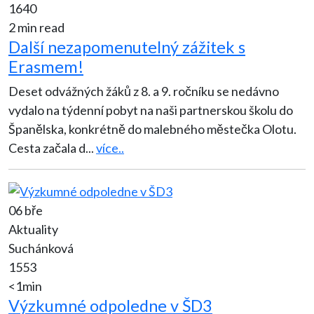
1640
2 min read
Další nezapomenutelný zážitek s
Erasmem!
Deset odvážných žáků z 8. a 9. ročníku se nedávno
vydalo na týdenní pobyt na naši partnerskou školu do
Španělska, konkrétně do malebného městečka Olotu.
Cesta začala d
...
více..
06 bře
Aktuality
Suchánková
1553
<1min
Výzkumné odpoledne v ŠD3