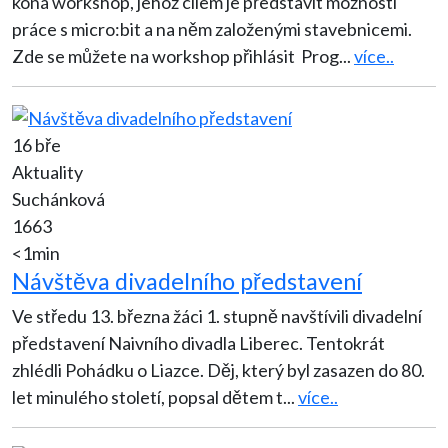
koná workshop, jehož cílem je představit možnosti
práce s micro:bit a na něm založenými stavebnicemi.
Zde se můžete na workshop přihlásit Prog
...
více..
16 bře
Aktuality
Suchánková
1663
<1min
Návštěva divadelního představení
Ve středu 13. března žáci 1. stupně navštívili divadelní
představení Naivního divadla Liberec. Tentokrát
zhlédli Pohádku o Liazce. Děj, který byl zasazen do 80.
let minulého století, popsal dětem t
...
více..