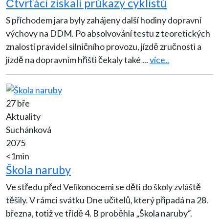
Čtvrťáci získali průkazy cyklistů
S příchodem jara byly zahájeny další hodiny dopravní
výchovy na DDM. Po absolvování testu z teoretických
znalostí pravidel silničního provozu, jízdě zručnosti a
jízdě na dopravním hřišti čekaly také
...
více..
27 bře
Aktuality
Suchánková
2075
<1min
Škola naruby
Ve středu před Velikonocemi se děti do školy zvláště
těšily. V rámci svátku Dne učitelů, který připadá na 28.
března, totiž ve třídě 4. B proběhla „Škola naruby“.