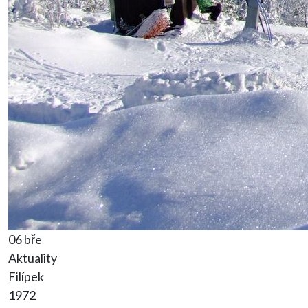
06 bře
Aktuality
Filípek
1972