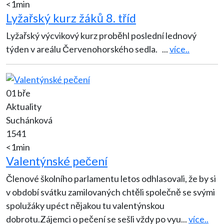
<1min
Lyžařský kurz žáků 8. tříd
Lyžařský výcvikový kurz proběhl poslední lednový
týden v areálu Červenohorského sedla.
...
více..
01 bře
Aktuality
Suchánková
1541
<1min
Valentýnské pečení
Členové školního parlamentu letos odhlasovali, že by si
v období svátku zamilovaných chtěli společně se svými
spolužáky upéct nějakou tu valentýnskou
dobrotu.Zájemci o pečení se sešli vždy po vyu
...
více..