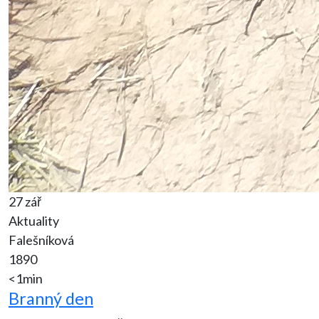
27 zář
Aktuality
Falešníková
1890
<1min
Branný den