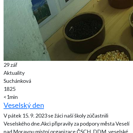
29 zář
Aktuality
Suchánková
1825
<1min
Veselský den
V pátek 15. 9. 2023 se žáci naší školy zúčastnili
Veselského dne.Akci připravily za podpory města Veselí
nad Moravou místní organizace ČSCH, DDM, veselské