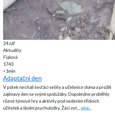
24 zář
Aktuality
Fialová
1743
<1min
Adaptační den
V pátek nechali šesťáci sešity a učebnice doma a prožili
zajímavý den se svými spolužáky. Dopoledne proběhly
různé týmové hry a aktivity pod vedením třídních
učitelek a školní psycholožky. Žáci vyt
...
více..