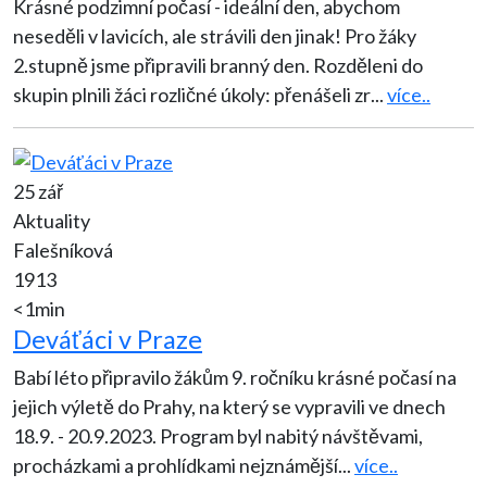
Krásné podzimní počasí - ideální den, abychom
neseděli v lavicích, ale strávili den jinak! Pro žáky
2.stupně jsme připravili branný den. Rozděleni do
skupin plnili žáci rozličné úkoly: přenášeli zr
...
více..
25 zář
Aktuality
Falešníková
1913
<1min
Deváťáci v Praze
Babí léto připravilo žákům 9. ročníku krásné počasí na
jejich výletě do Prahy, na který se vypravili ve dnech
18.9. - 20.9.2023. Program byl nabitý návštěvami,
procházkami a prohlídkami nejznámější
...
více..