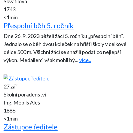
Škvařilová
1743
<1min
Přespolní běh 5. ročník
Dne 26. 9. 2023 běželi žáci 5. ročníku „přespolní běh“.
Jednalo se o běh dvou koleček na hřišti školy v celkové
délce 500 m. Všichni žáci se snažili podat co nejlepší
výkon. Medailemi však mohli bý
...
více..
27 zář
Školní poradenství
Ing. Mopils Aleš
1886
<1min
Zástupce ředitele