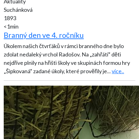
Aktuality
Suchánková
1893
<1min
Branný den ve 4. ročníku
Úkolem našich čtvrťáků v rámci branného dne bylo
zdolat nedaleký vrchol Radošov. Na „zahřátí“ děti
nejdříve plnily na hřišti školy ve skupinách formou hry
„Šipkovaná“ zadané úkoly, které prověřily je
...
více..