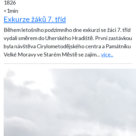
1826
<1min
Exkurze žáků 7. tříd
Během letošního podzimního dne exkurzí se žáci 7. tříd
vydali směrem do Uherského Hradiště. První zastávkou
byla návštěva Cirylometodějského centra a Památníku
Velké Moravy ve Starém Městě se zajím
...
více..