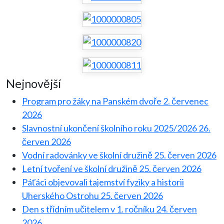
Nejnovější
Program pro žáky na Panském dvoře
2. červenec
2026
Slavnostní ukončení školního roku 2025/2026
26.
červen 2026
Vodní radovánky ve školní družině
25. červen 2026
Letní tvoření ve školní družině
25. červen 2026
Páťáci objevovali tajemství fyziky a historii
Uherského Ostrohu
25. červen 2026
Den s třídním učitelem v 1. ročníku
24. červen
2026