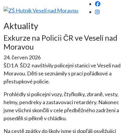
Aktuality
Exkurze na Policii ČR ve Veselí nad
Moravou
24. červen 2026
ŠD1 A ŠD2 navštívily policejní stanici ve Veselí nad
Moravou. Děti se seznámily s prací pořádkové a
přestupkové policie.
Prohlédly si policejní vozy, čtyřkolky, zbraně, vesty,
helmy, pendreky a zastavovací retardéry. Nakonec
jsme všichni skončili v cele předběžného zadržení a
poseděli si pěkně v chládku.
Na cestě zpátky do školy jsme si dopřáli osvěžující