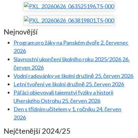
Nejnovější
Program pro žáky na Panském dvoře
2. červenec
2026
Slavnostní ukončení školního roku 2025/2026
26.
červen 2026
Vodní radovánky ve školní družině
25. červen 2026
Letní tvoření ve školní družině
25. červen 2026
Páťáci objevovali tajemství fyziky a historii
Uherského Ostrohu
25. červen 2026
Den s třídním učitelem v 1. ročníku
24. červen
2026
Nejčtenější 2024/25