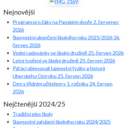
Nejnovější
Program pro žáky na Panském dvoře
2. červenec
2026
Slavnostní ukončení školního roku 2025/2026
26.
červen 2026
Vodní radovánky ve školní družině
25. červen 2026
Letní tvoření ve školní družině
25. červen 2026
Páťáci objevovali tajemství fyziky a historii
Uherského Ostrohu
25. červen 2026
Den s třídním učitelem v 1. ročníku
24. červen
2026
Nejčtenější 2024/25
Tradiční ples školy
Slavnostní zahájení školního roku 2024/2025