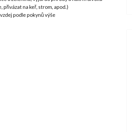
 přivázat na keř, strom, apod.)
evzdej podle pokynů výše