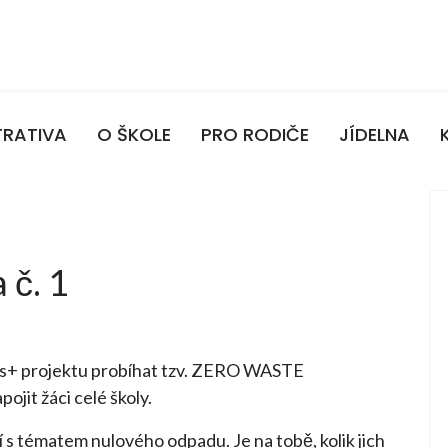
TRATIVA
O ŠKOLE
PRO RODIČE
JÍDELNA
č. 1
us+ projektu probíhat tzv. ZERO WASTE
jit žáci celé školy.
í s tématem nulového odpadu. Je na tobě, kolik jich