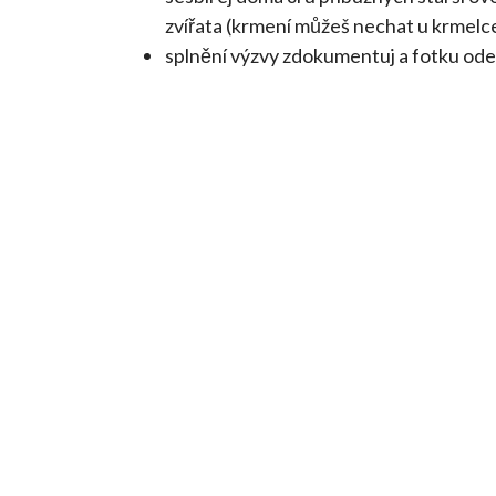
zvířata (krmení můžeš nechat u krmelce,
splnění výzvy zdokumentuj a fotku od