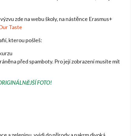
výzvu zde na webu školy, na nástěnce Erasmus+
Our Taste
fií, kterou pošleš:
 kurzu
ráněna před spamboty. Pro její zobrazení musíte mít
EJORIGINÁLNĚJŠÍ FOTO!
oce a zeleninu, vyjdi do přírody a nakrm divoká