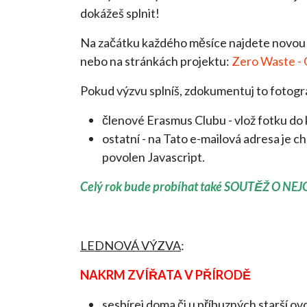
dokážeš splnit!
Na začátku každého měsíce najdete novou 
nebo na stránkách projektu:
Zero Waste - 
Pokud výzvu splníš, zdokumentuj to fotogra
členové Erasmus Clubu - vlož fotku do
ostatní - na
Tato e-mailová adresa je ch
povolen Javascript.
Celý rok bude probíhat také SOUTĚŽ O N
LEDNOVÁ VÝZVA
:
NAKRM ZVÍŘATA V PŘÍRODĚ
sesbírej doma či u příbuzných starší ov