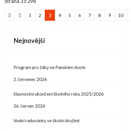
Strana 3 z 298
1
2
3
4
5
6
7
8
9
10
Nejnovější
Program pro žáky na Panském dvoře
2. červenec 2026
Slavnostní ukončení školního roku 2025/2026
26. červen 2026
Vodní radovánky ve školní družině